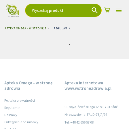
Wyszukaj
produkt
APTEKA OMEGA - W STRONĘ ZDROWIA
›
REGULAMIN
Apteka Omega - w stronę
Apteka internetowa
zdrowia
www.wstronezdrowia.pl
Polityka prywatności
ul. Boya-Żeleńskiego 12, 91-704 Łódź
Regulamin
Nr zezwolenia: FALD-75/A/94
Dostawy
Odstąpienie od umowy
Tel: +48 42 656 57 08