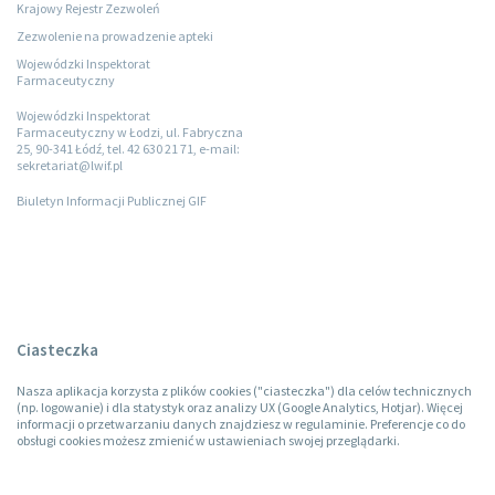
Krajowy Rejestr Zezwoleń
Zezwolenie na prowadzenie apteki
Wojewódzki Inspektorat
Farmaceutyczny
Wojewódzki Inspektorat
Farmaceutyczny w Łodzi, ul. Fabryczna
25, 90-341 Łódź, tel. 42 630 21 71, e-mail:
sekretariat@lwif.pl
Biuletyn Informacji Publicznej GIF
Ciasteczka
Nasza aplikacja korzysta z plików cookies ("ciasteczka") dla celów technicznych
(np. logowanie) i dla statystyk oraz analizy UX (Google Analytics, Hotjar). Więcej
informacji o przetwarzaniu danych znajdziesz w regulaminie. Preferencje co do
obsługi cookies możesz zmienić w ustawieniach swojej przeglądarki.