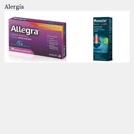
Alergia
Allegra
Momester Nasal
10 tabletek
1 butelka 60 dawek (10 gramów)
18,95 zł
33,00 zł
Dodaj do koszyka
Dodaj do koszyka