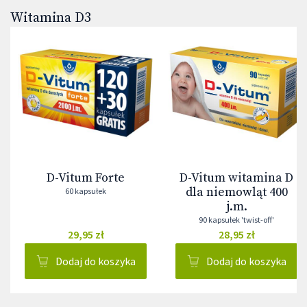
Witamina D3
D-Vitum Forte
D-Vitum witamina D
dla niemowląt 400
60 kapsułek
j.m.
90 kapsułek 'twist-off'
29,95 zł
28,95 zł
Dodaj do koszyka
Dodaj do koszyka