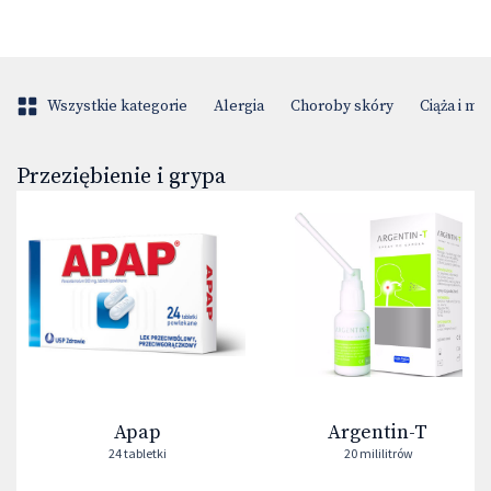
Wszystkie kategorie
Alergia
Choroby skóry
Ciąża i m
Przeziębienie i grypa
Apap
Argentin-T
24 tabletki
20 mililitrów