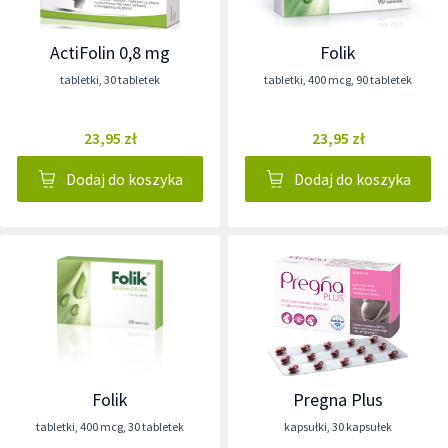
ActiFolin 0,8 mg
Folik
tabletki
,
30 tabletek
tabletki
,
400 mcg
,
90 tabletek
23,95 zł
23,95 zł
Dodaj do koszyka
Dodaj do koszyka
Folik
Pregna Plus
tabletki
,
400 mcg
,
30 tabletek
kapsułki
,
30 kapsułek