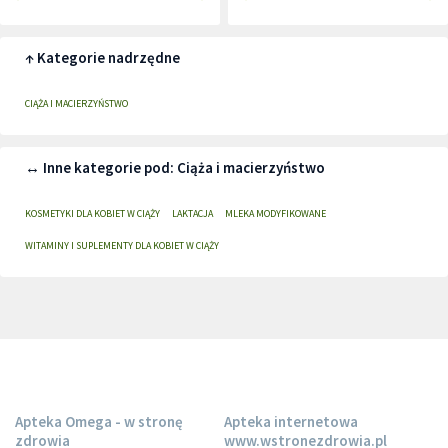
↑ Kategorie nadrzędne
CIĄŻA I MACIERZYŃSTWO
↔ Inne kategorie pod: Ciąża i macierzyństwo
KOSMETYKI DLA KOBIET W CIĄŻY
LAKTACJA
MLEKA MODYFIKOWANE
WITAMINY I SUPLEMENTY DLA KOBIET W CIĄŻY
Apteka Omega - w stronę
Apteka internetowa
zdrowia
www.wstronezdrowia.pl