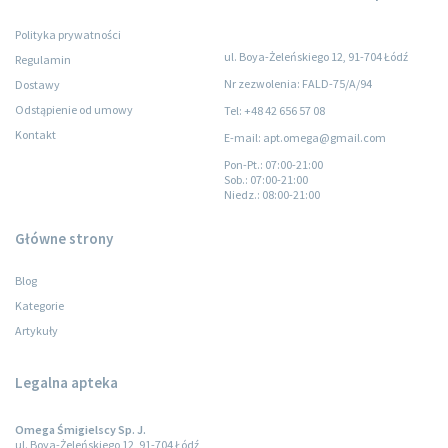
Polityka prywatności
ul. Boya-Żeleńskiego 12, 91-704 Łódź
Regulamin
Nr zezwolenia: FALD-75/A/94
Dostawy
Odstąpienie od umowy
Tel: +48 42 656 57 08
Kontakt
E-mail: apt.omega@gmail.com
Pon-Pt.
: 07:00-21:00
Sob.
: 07:00-21:00
Niedz.
: 08:00-21:00
Główne strony
Blog
Kategorie
Artykuły
Legalna apteka
Omega Śmigielscy Sp. J.
ul. Boya-Żeleńskiego 12, 91-704 Łódź