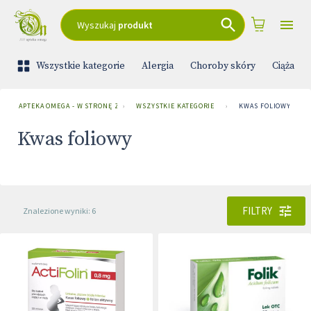
Wyszukaj
produkt
Wszystkie kategorie
Alergia
Choroby skóry
Ciąża i 
APTEKA OMEGA - W STRONĘ ZDROWIA
›
WSZYSTKIE KATEGORIE
›
KWAS FOLIOWY
Kwas foliowy
FILTRY
Znalezione wyniki: 6