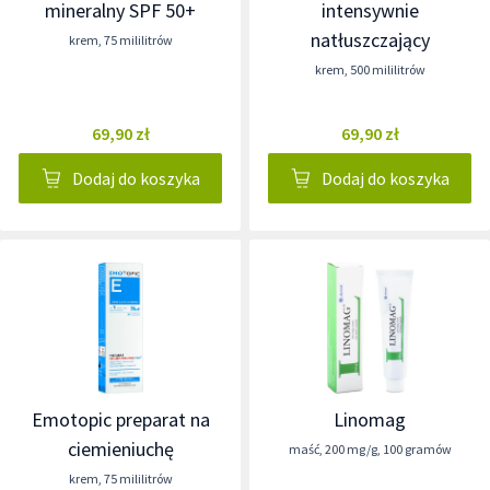
mineralny SPF 50+
intensywnie
natłuszczający
krem
,
75 mililitrów
krem
,
500 mililitrów
69,90 zł
69,90 zł
Dodaj do koszyka
Dodaj do koszyka
Emotopic preparat na
Linomag
ciemieniuchę
maść
,
200 mg/g
,
100 gramów
krem
,
75 mililitrów