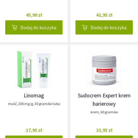
45,90 zł
42,95 zł
Dodaj do koszyka
Dodaj do koszyka
Linomag
Sudocrem Expert krem
barierowy
maść
,
200 mg/g
,
30 gramów tuba
krem
,
60 gramów
17,95 zł
33,95 zł