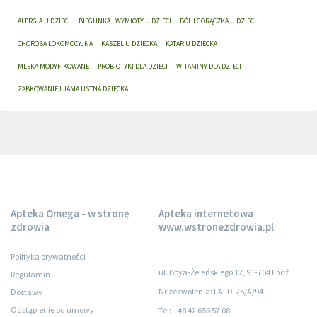
ALERGIA U DZIECI
BIEGUNKA I WYMIOTY U DZIECI
BÓL I GORĄCZKA U DZIECI
CHOROBA LOKOMOCYJNA
KASZEL U DZIECKA
KATAR U DZIECKA
MLEKA MODYFIKOWANE
PROBIOTYKI DLA DZIECI
WITAMINY DLA DZIECI
ZĄBKOWANIE I JAMA USTNA DZIECKA
Apteka Omega - w stronę
Apteka internetowa
zdrowia
www.wstronezdrowia.pl
Polityka prywatności
ul. Boya-Żeleńskiego 12, 91-704 Łódź
Regulamin
Nr zezwolenia: FALD-75/A/94
Dostawy
Odstąpienie od umowy
Tel: +48 42 656 57 08