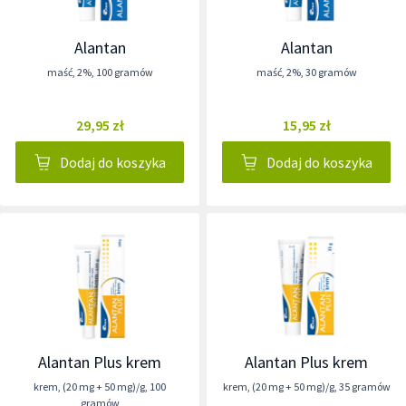
Alantan
Alantan
maść
,
2%
,
100 gramów
maść
,
2%
,
30 gramów
29,95 zł
15,95 zł
Dodaj do koszyka
Dodaj do koszyka
Alantan Plus krem
Alantan Plus krem
krem
,
(20 mg + 50 mg)/g
,
100
krem
,
(20 mg + 50 mg)/g
,
35 gramów
gramów