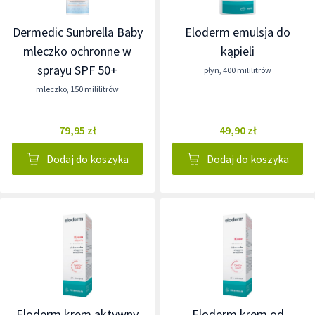
Dermedic Sunbrella Baby
Eloderm emulsja do
mleczko ochronne w
kąpieli
sprayu SPF 50+
płyn
,
400 mililitrów
mleczko
,
150 mililitrów
79,95 zł
49,90 zł
Dodaj do koszyka
Dodaj do koszyka
Eloderm krem aktywny
Eloderm krem od