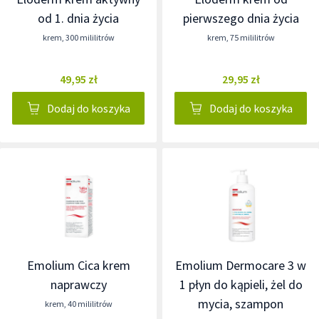
od 1. dnia życia
pierwszego dnia życia
krem
,
300 mililitrów
krem
,
75 mililitrów
49,95 zł
29,95 zł
Dodaj do koszyka
Dodaj do koszyka
Emolium Cica krem
Emolium Dermocare 3 w
naprawczy
1 płyn do kąpieli, żel do
mycia, szampon
krem
,
40 mililitrów