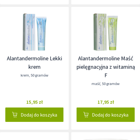
Alantandermoline Lekki
Alantandermoline Maść
krem
pielęgnacyjna z witaminą
F
krem
,
50 gramów
maść
,
50 gramów
15,95 zł
17,95 zł
Dodaj do koszyka
Dodaj do koszyka