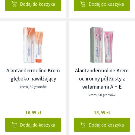
Dodaj do koszyka
Dodaj do koszyka
Alantandermoline Krem
Alantandermoline Krem
głęboko nawilżający
ochronny półtłusty z
witaminami A + E
krem
,
50 gramów
krem
,
50 gramów
16,95 zł
15,95 zł
Dodaj do koszyka
Dodaj do koszyka