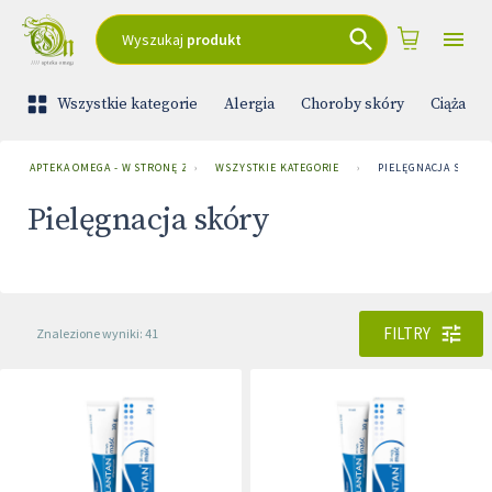
Wyszukaj
produkt
Wszystkie kategorie
Alergia
Choroby skóry
Ciąża i 
APTEKA OMEGA - W STRONĘ ZDROWIA
›
WSZYSTKIE KATEGORIE
›
PIELĘGNACJA SKÓRY
Pielęgnacja skóry
FILTRY
Znalezione wyniki: 41