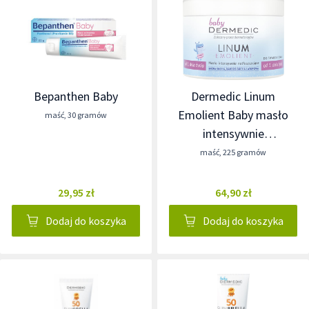
Bepanthen Baby
Dermedic Linum
Emolient Baby masło
maść
,
30 gramów
intensywnie
natłuszczające
maść
,
225 gramów
29,95 zł
64,90 zł
Dodaj do koszyka
Dodaj do koszyka