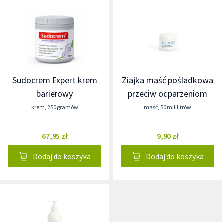
Sudocrem Expert krem
Ziajka maść pośladkowa
barierowy
przeciw odparzeniom
krem
,
250 gramów
maść
,
50 mililitrów
67,95 zł
9,90 zł
Dodaj do koszyka
Dodaj do koszyka