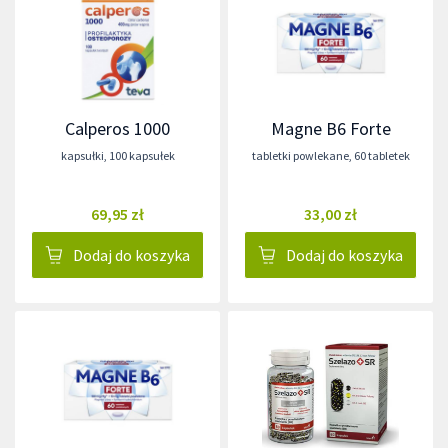
Calperos 1000
Magne B6 Forte
kapsułki
,
100 kapsułek
tabletki powlekane
,
60 tabletek
69,95 zł
33,00 zł
Dodaj do koszyka
Dodaj do koszyka