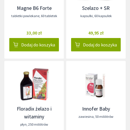
Magne B6 Forte
Szelazo + SR
tabletki powlekane
,
60 tabletek
kapsułki
,
60 kapsułek
33,00 zł
49,95 zł
Dodaj do koszyka
Dodaj do koszyka
Floradix żelazo i
Innofer Baby
witaminy
zawiesina
,
50 mililitrów
płyn
,
250 mililitrów