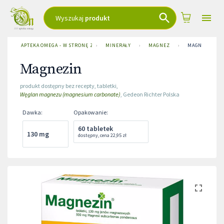
Wyszukaj
produkt
APTEKA OMEGA - W STRONĘ ZDROWIA
›
MINERAŁY
›
MAGNEZ
›
MAGNEZIN
Magnezin
produkt dostępny bez recepty
,
tabletki
,
Węglan magnezu (magnesium carbonate)
,
Gedeon Richter Polska
Dawka
:
Opakowanie
:
60 tabletek
130 mg
dostępny
,
cena
22,95 zł