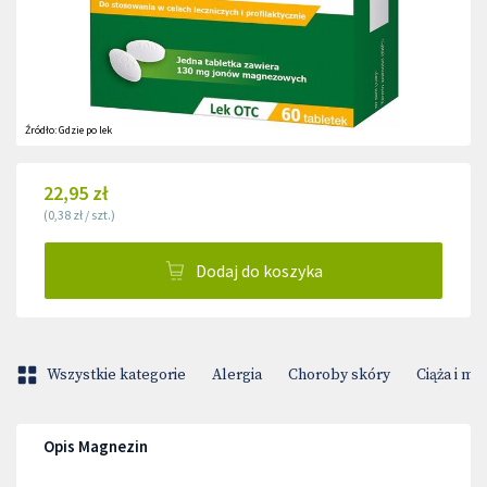
Źródło:
Gdzie po lek
22,95 zł
(
0,38 zł
/
szt.
)
Dodaj do koszyka
Wszystkie kategorie
Alergia
Choroby skóry
Ciąża i m
Opis Magnezin