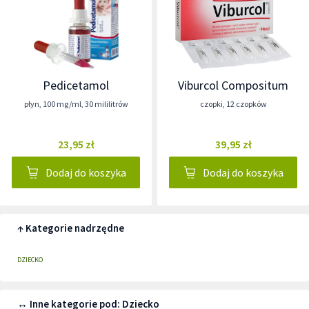
Pedicetamol
Viburcol Compositum
płyn
,
100 mg/ml
,
30 mililitrów
czopki
,
12 czopków
23,95 zł
39,95 zł
Dodaj do koszyka
Dodaj do koszyka
↑ Kategorie nadrzędne
DZIECKO
↔ Inne kategorie pod: Dziecko