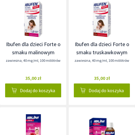
Ibufen dla dzieci Forte o
Ibufen dla dzieci Forte o
smaku malinowym
smaku truskawkowym
zawiesina
,
40 mg/ml
,
100 mililitrów
zawiesina
,
40 mg/ml
,
100 mililitrów
35,00 zł
35,00 zł
Dodaj do koszyka
Dodaj do koszyka