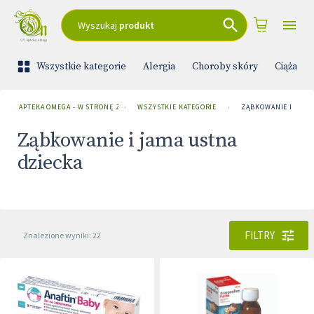
Wyszukaj
produkt
Wszystkie kategorie
Alergia
Choroby skóry
Ciąża i 
APTEKA OMEGA - W STRONĘ ZDROWIA
›
WSZYSTKIE KATEGORIE
›
ZĄBKOWANIE I JAMA
Ząbkowanie i jama ustna
dziecka
FILTRY
Znalezione wyniki: 22