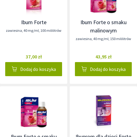
Ibum Forte
Ibum Forte o smaku
malinowym
zawiesina
,
40 mg/ml
,
100 mililitrów
zawiesina
,
40 mg/ml
,
150 mililitrów
37,00 zł
43,95 zł
Dodaj do koszyka
Dodaj do koszyka
Ibum Forte o smaku
Ibuprom dla dzieci Forte