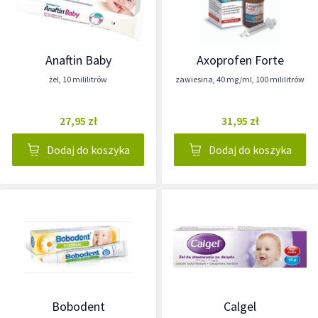
Anaftin Baby
Axoprofen Forte
żel
,
10 mililitrów
zawiesina
,
40 mg/ml
,
100 mililitrów
27,95 zł
31,95 zł
Dodaj do koszyka
Dodaj do koszyka
Bobodent
Calgel