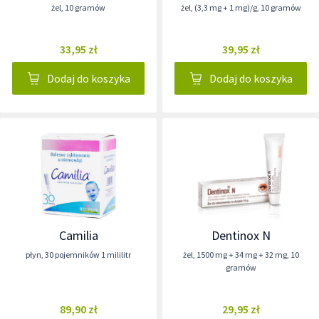
żel
,
10 gramów
żel
,
(3,3 mg + 1 mg)/g
,
10 gramów
33,95 zł
39,95 zł
Dodaj do koszyka
Dodaj do koszyka
Camilia
Dentinox N
płyn
,
30 pojemników 1 mililitr
żel
,
1500 mg + 34 mg + 32 mg
,
10
gramów
89,90 zł
29,95 zł