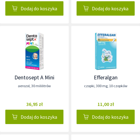
Dodaj do koszyka
Dodaj do koszyka
Dentosept A Mini
Efferalgan
aerozol
,
30 mililitrów
czopki
,
300 mg
,
10 czopków
36,95 zł
11,00 zł
Dodaj do koszyka
Dodaj do koszyka