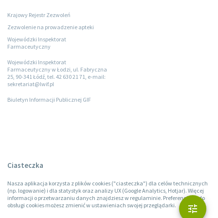
Krajowy Rejestr Zezwoleń
Zezwolenie na prowadzenie apteki
Wojewódzki Inspektorat
Farmaceutyczny
Wojewódzki Inspektorat
Farmaceutyczny w Łodzi, ul. Fabryczna
25, 90-341 Łódź, tel. 42 630 21 71, e-mail:
sekretariat@lwif.pl
Biuletyn Informacji Publicznej GIF
Ciasteczka
Nasza aplikacja korzysta z plików cookies ("ciasteczka") dla celów technicznych
(np. logowanie) i dla statystyk oraz analizy UX (Google Analytics, Hotjar). Więcej
informacji o przetwarzaniu danych znajdziesz w regulaminie. Preferencje co do
obsługi cookies możesz zmienić w ustawieniach swojej przeglądarki.