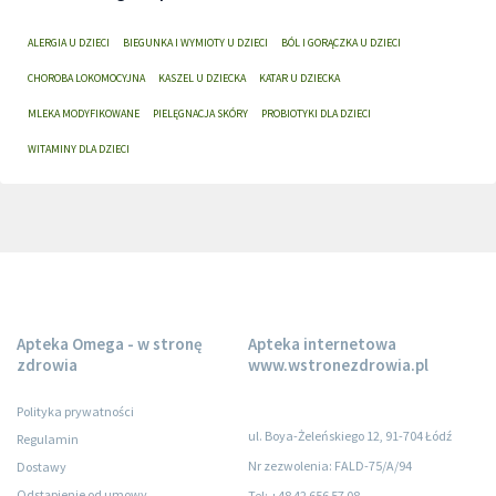
ALERGIA U DZIECI
BIEGUNKA I WYMIOTY U DZIECI
BÓL I GORĄCZKA U DZIECI
CHOROBA LOKOMOCYJNA
KASZEL U DZIECKA
KATAR U DZIECKA
MLEKA MODYFIKOWANE
PIELĘGNACJA SKÓRY
PROBIOTYKI DLA DZIECI
WITAMINY DLA DZIECI
Apteka Omega - w stronę
Apteka internetowa
zdrowia
www.wstronezdrowia.pl
Polityka prywatności
ul. Boya-Żeleńskiego 12, 91-704 Łódź
Regulamin
Nr zezwolenia: FALD-75/A/94
Dostawy
Odstąpienie od umowy
Tel: +48 42 656 57 08