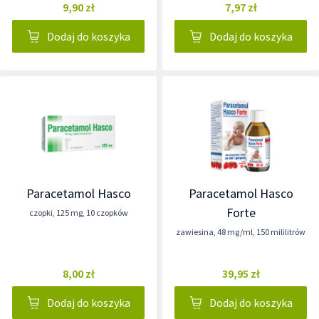
9,90 zł
7,97 zł
Dodaj do koszyka
Dodaj do koszyka
Paracetamol Hasco
Paracetamol Hasco
Forte
czopki
,
125 mg
,
10 czopków
zawiesina
,
48 mg/ml
,
150 mililitrów
8,00 zł
39,95 zł
Dodaj do koszyka
Dodaj do koszyka