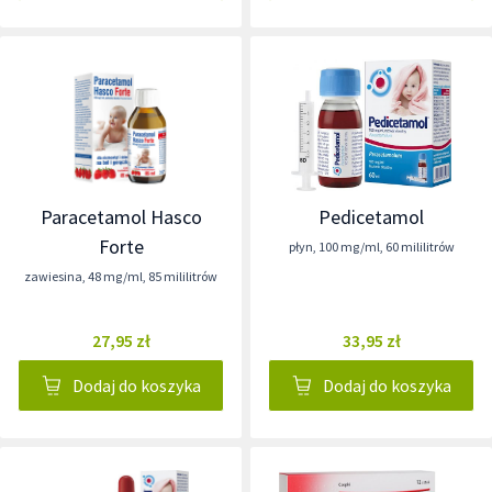
Paracetamol Hasco
Pedicetamol
Forte
płyn
,
100 mg/ml
,
60 mililitrów
zawiesina
,
48 mg/ml
,
85 mililitrów
27,95 zł
33,95 zł
Dodaj do koszyka
Dodaj do koszyka