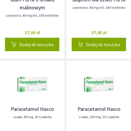
malinowym
zawiesina
,
40 mg/ml
,
100 mililitrów
zawiesina
,
40 mg/ml
,
100 mililitrów
37,00 zł
37,95 zł
Dodaj do koszyka
Dodaj do koszyka
Paracetamol Hasco
Paracetamol Hasco
czopki
,
80 mg
,
10 czopków
czopki
,
250 mg
,
10 czopków