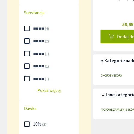
Substancja
59,95
■■■■
(
4
)
Dodaj d
■■■■
(
2
)
■■■■
(
1
)
↑ Kategorie nad
■■■■
(
1
)
CHOROBY SKÓRY
■■■■
(
1
)
Pokaż więcej
↔ Inne kategori
Dawka
ATOPOWE ZAPALENIE SKÓR
10%
(
2
)