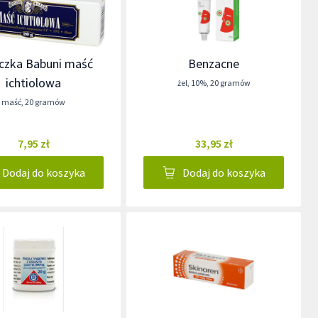
czka Babuni maść
Benzacne
ichtiolowa
żel
,
10%
,
20 gramów
maść
,
20 gramów
7,95 zł
33,95 zł
Dodaj do koszyka
Dodaj do koszyka