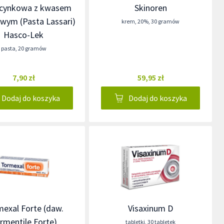
 cynkowa z kwasem
Skinoren
owym (Pasta Lassari)
krem
,
20%
,
30 gramów
Hasco-Lek
pasta
,
20 gramów
7,90 zł
59,95 zł
Dodaj do koszyka
Dodaj do koszyka
exal Forte (daw.
Visaxinum D
rmentile Forte)
tabletki
,
30 tabletek