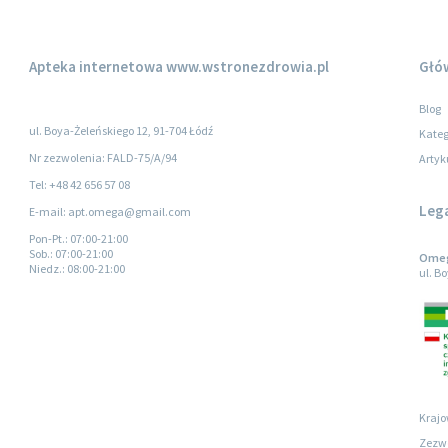
Apteka internetowa
www.wstronezdrowia.pl
Głó
Blog
ul. Boya-Żeleńskiego 12, 91-704 Łódź
Kateg
Nr zezwolenia: FALD-75/A/94
Artyk
Tel: +48 42 656 57 08
Leg
E-mail: apt.omega@gmail.com
Pon-Pt.
: 07:00-21:00
Sob.
: 07:00-21:00
Omega
Niedz.
: 08:00-21:00
ul. B
Krajo
Zezwo