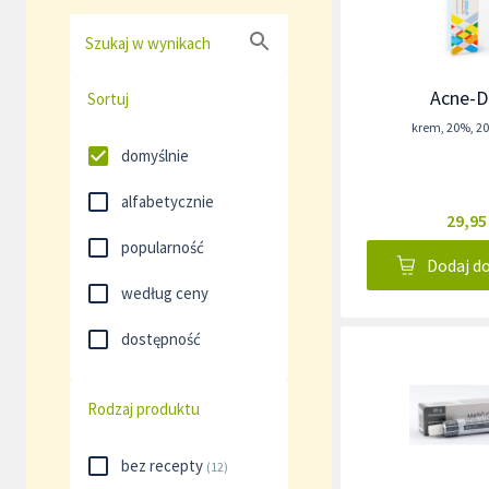
Szukaj w wynikach
Acne-
Sortuj
krem
,
20%
,
2
domyślnie
alfabetycznie
29,95
popularność
Dodaj d
według ceny
dostępność
Rodzaj produktu
bez recepty
(
12
)