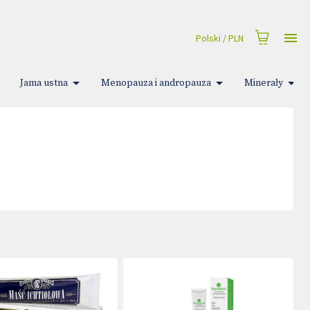
Polski
/
PLN
Jama ustna
Menopauza i andropauza
Minerały