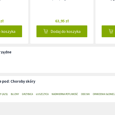
 zł
63,95 zł
o koszyka
Dodaj do koszyka
rzędne
e pod: Choroby skóry
Y (AZS)
BLIZNY
GRZYBICA
ŁUSZCZYCA
NADMIERNA POTLIWOŚĆ
ODCISKI
OPARZENIA SŁONEC