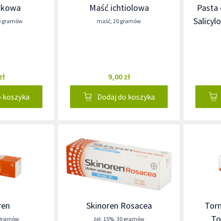
nkowa
Maść ichtiolowa
Pasta
Salicyl
0 gramów
maść
,
20 gramów
zł
9,00 zł
o koszyka
Dodaj do koszyka
ren
Skinoren Rosacea
Torm
To
 gramów
żel
,
15%
,
30 gramów