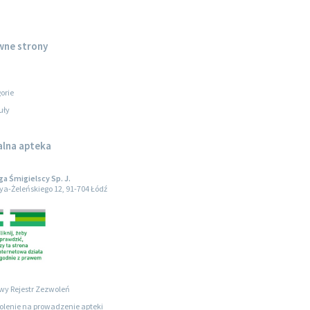
wne strony
orie
uły
alna apteka
 Śmigielscy Sp. J.
oya-Żeleńskiego 12, 91-704 Łódź
wy Rejestr Zezwoleń
lenie na prowadzenie apteki