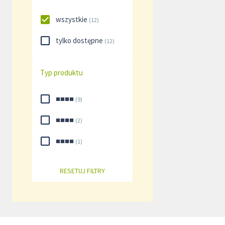
wszystkie
(
12
)
tylko dostępne
(
12
)
Typ produktu
■■■■
(
9
)
■■■■
(
2
)
■■■■
(
1
)
RESETUJ FILTRY