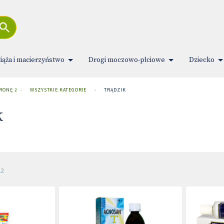
iąża i macierzyństwo
Drogi moczowo-płciowe
Dziecko
TRONĘ ZDROWIA
›
WSZYSTKIE KATEGORIE
›
TRĄDZIK
k
12