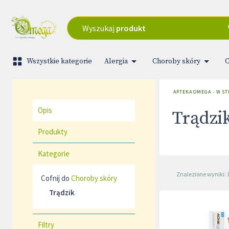
Wyszukaj
produkt
Wszystkie kategorie
Alergia
Choroby skóry
C
APTEKA OMEGA - W S
Opis
Trądzi
Produkty
Kategorie
Znalezione wyniki: 
Cofnij do
Choroby skóry
Trądzik
Filtry