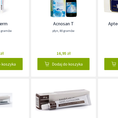
Derm
Acnosan T
Apte
0 gramów
płyn
,
80 gramów
 zł
16,95 zł
o koszyka
Dodaj do koszyka