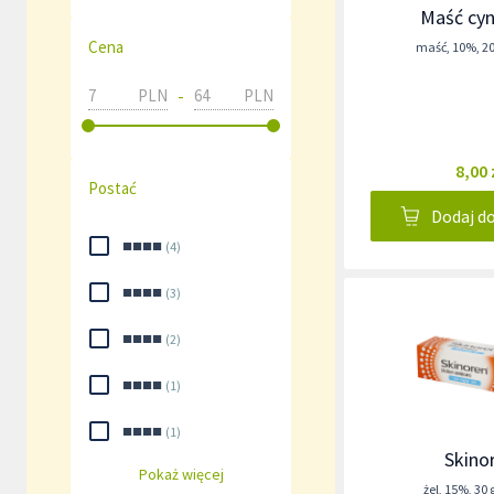
Maść cy
Cena
maść
,
10%
,
2
-
PLN
PLN
8,00 
Postać
Dodaj d
■■■■
(
4
)
■■■■
(
3
)
■■■■
(
2
)
■■■■
(
1
)
■■■■
(
1
)
Skino
Pokaż więcej
żel
,
15%
,
30