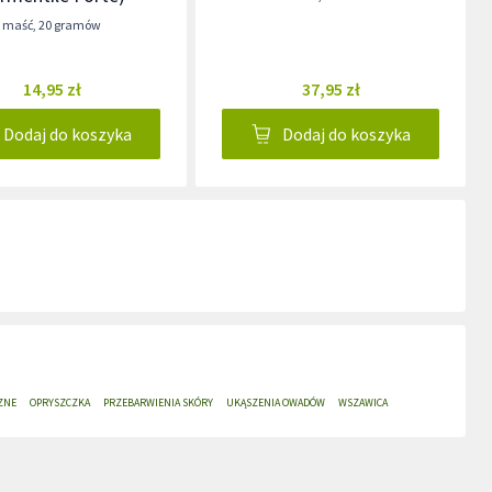
maść
,
20 gramów
14,95 zł
37,95 zł
Dodaj do koszyka
Dodaj do koszyka
ZNE
OPRYSZCZKA
PRZEBARWIENIA SKÓRY
UKĄSZENIA OWADÓW
WSZAWICA