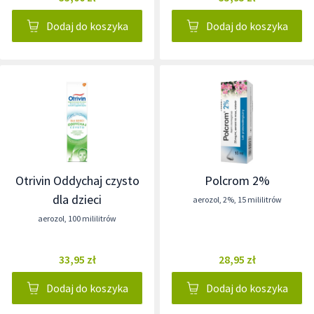
Dodaj do koszyka
Dodaj do koszyka
Otrivin Oddychaj czysto
Polcrom 2%
dla dzieci
aerozol
,
2%
,
15 mililitrów
aerozol
,
100 mililitrów
33,95 zł
28,95 zł
Dodaj do koszyka
Dodaj do koszyka