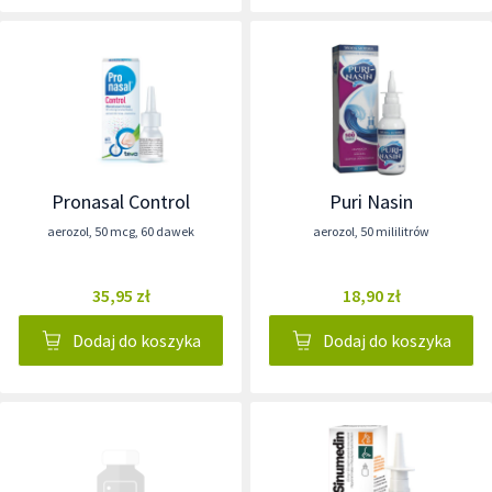
Pronasal Control
Puri Nasin
aerozol
,
50 mcg
,
60 dawek
aerozol
,
50 mililitrów
35,95 zł
18,90 zł
Dodaj do koszyka
Dodaj do koszyka