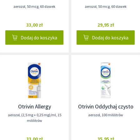
aerozol
,
50 mcg
,
60 dawek
aerozol
,
50 mcg
,
60 dawek
33,00 zł
29,95 zł
Dodaj do koszyka
Dodaj do koszyka
Otrivin Allergy
Otrivin Oddychaj czysto
aerozol
,
(2,5 mg + 0,25 mg)/ml
,
15
aerozol
,
100 mililitrów
mililitrów
33,00 zł
35,95 zł