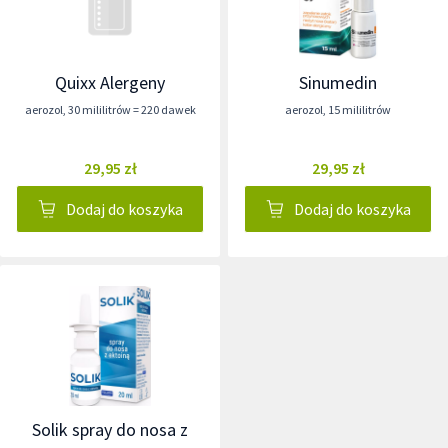
Quixx Alergeny
Sinumedin
aerozol
,
30 mililitrów = 220 dawek
aerozol
,
15 mililitrów
29,95 zł
29,95 zł
Dodaj do koszyka
Dodaj do koszyka
Solik spray do nosa z