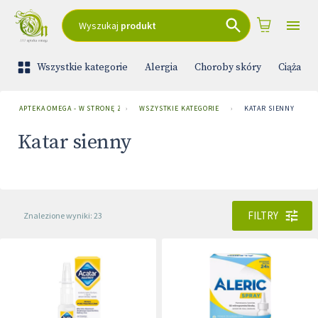
Wyszukaj
produkt
Wszystkie kategorie
Alergia
Choroby skóry
Ciąża i 
APTEKA OMEGA - W STRONĘ ZDROWIA
›
WSZYSTKIE KATEGORIE
›
KATAR SIENNY
Katar sienny
FILTRY
Znalezione wyniki: 23