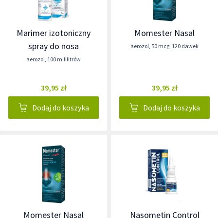
Marimer izotoniczny
Momester Nasal
spray do nosa
aerozol
,
50 mcg
,
120 dawek
aerozol
,
100 mililitrów
39,95 zł
39,95 zł
Dodaj do koszyka
Dodaj do koszyka
Momester Nasal
Nasometin Control