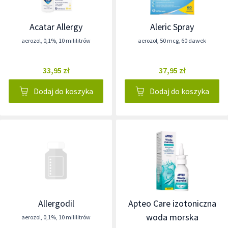
Acatar Allergy
Aleric Spray
aerozol
,
0,1%
,
10 mililitrów
aerozol
,
50 mcg
,
60 dawek
33,95 zł
37,95 zł
Dodaj do koszyka
Dodaj do koszyka
Allergodil
Apteo Care izotoniczna
woda morska
aerozol
,
0,1%
,
10 mililitrów