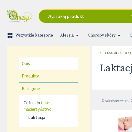
Wyszukaj
produkt
Wszystkie kategorie
Alergia
Choroby skóry
C
APTEKA OMEGA - W S
Opis
Laktac
Produkty
Kategorie
Znalezione wyniki: 
Cofnij do
Ciąża i
macierzyństwo
Laktacja