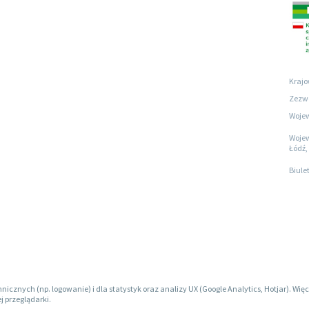
Krajo
Zezwo
Wojew
Wojew
Łódź, 
Biule
hnicznych (np. logowanie) i dla statystyk oraz analizy UX (Google Analytics, Hotjar). W
j przeglądarki.