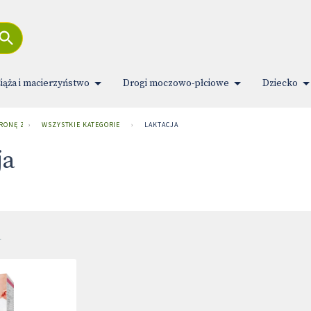
iąża i macierzyństwo
Drogi moczowo-płciowe
Dziecko
TRONĘ ZDROWIA
›
WSZYSTKIE KATEGORIE
›
LAKTACJA
ja
1