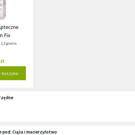
Apteczne
n Fix
k 1,5 grama
 zł
o koszyka
rzędne
e pod: Ciąża i macierzyństwo