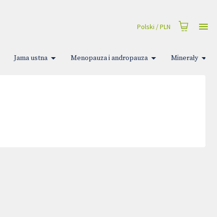
Polski
/
PLN
Jama ustna
Menopauza i andropauza
Minerały