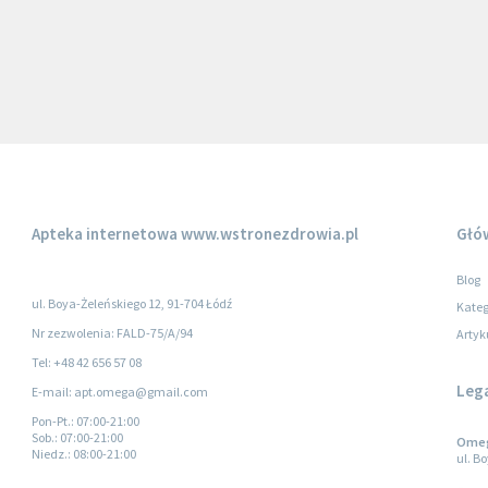
Apteka internetowa
www.wstronezdrowia.pl
Głó
Blog
ul. Boya-Żeleńskiego 12, 91-704 Łódź
Kateg
Nr zezwolenia: FALD-75/A/94
Artyk
Tel: +48 42 656 57 08
Leg
E-mail: apt.omega@gmail.com
Pon-Pt.
: 07:00-21:00
Sob.
: 07:00-21:00
Omega
Niedz.
: 08:00-21:00
ul. B