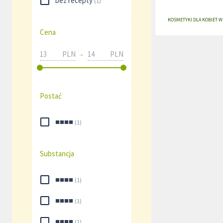
bez recepty
(
1
)
KOSMETYKI DLA KOBIET W 
Cena
-
PLN
PLN
Postać
■■■■
(
1
)
Substancja
■■■■
(
1
)
■■■■
(
1
)
■■■■
(
1
)