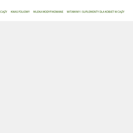
CIĄŻY
KWAS FOLIOWY
MLEKA MODYFIKOWANE
WITAMINY I SUPLEMENTY DLA KOBIET W CIĄŻY