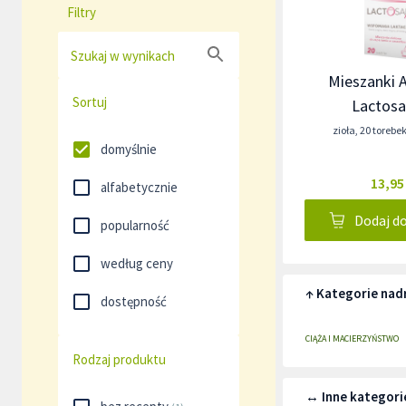
Filtry
Szukaj w wynikach
Mieszanki 
Sortuj
Lactosa
zioła
,
20 torebe
domyślnie
13,95
alfabetycznie
Dodaj d
popularność
według ceny
↑ Kategorie nad
dostępność
CIĄŻA I MACIERZYŃSTWO
Rodzaj produktu
↔ Inne kategori