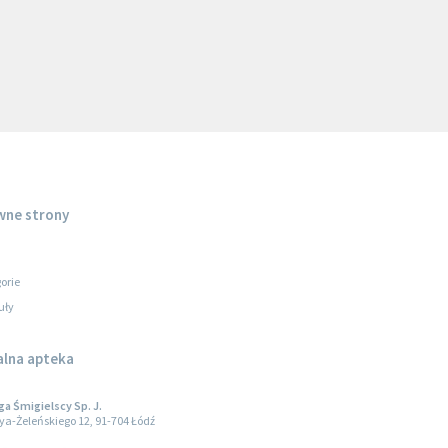
wne strony
orie
uły
alna apteka
 Śmigielscy Sp. J.
oya-Żeleńskiego 12, 91-704 Łódź