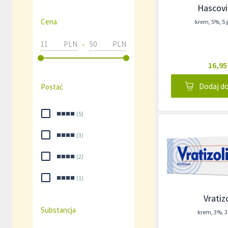
Hascovi
Cena
krem
,
5%
,
5
-
PLN
PLN
16,95
Dodaj d
Postać
■■■■
(
5
)
■■■■
(
3
)
■■■■
(
2
)
■■■■
(
1
)
Vratiz
Substancja
krem
,
3%
,
3