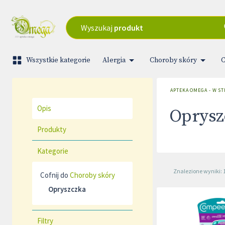
Wyszukaj
produkt
Wszystkie kategorie
Alergia
Choroby skóry
C
APTEKA OMEGA - W S
Opis
Oprysz
Produkty
Kategorie
Znalezione wyniki: 
Cofnij do
Choroby skóry
Opryszczka
Filtry