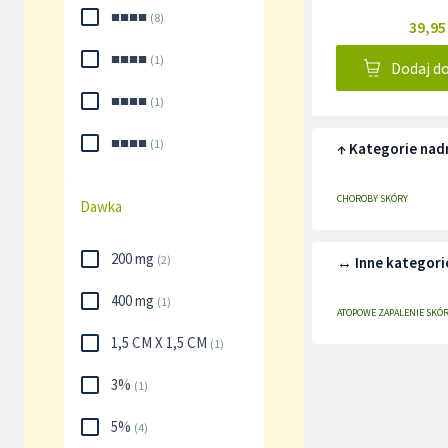
■■■■
(
8
)
39,95
■■■■
(
1
)
Dodaj d
■■■■
(
1
)
■■■■
(
1
)
↑ Kategorie nad
CHOROBY SKÓRY
Dawka
200 mg
(
2
)
↔ Inne kategori
400 mg
(
1
)
ATOPOWE ZAPALENIE SKÓR
1,5 CM X 1,5 CM
(
1
)
3%
(
1
)
5%
(
4
)