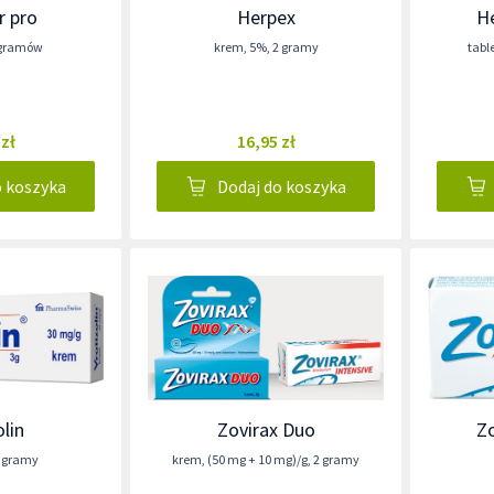
r pro
Herpex
H
 gramów
krem
,
5%
,
2 gramy
tabl
 zł
16,95 zł
o koszyka
Dodaj do koszyka
olin
Zovirax Duo
Zo
 gramy
krem
,
(50 mg + 10 mg)/g
,
2 gramy