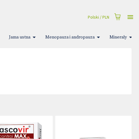
Polski
/
PLN
Jama ustna
Menopauza i andropauza
Minerały