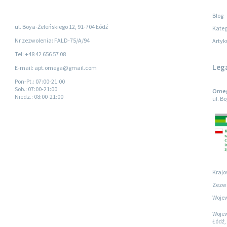
Blog
ul. Boya-Żeleńskiego 12, 91-704 Łódź
Kateg
Nr zezwolenia: FALD-75/A/94
Artyk
Tel: +48 42 656 57 08
Leg
E-mail: apt.omega@gmail.com
Pon-Pt.
: 07:00-21:00
Sob.
: 07:00-21:00
Omega
Niedz.
: 08:00-21:00
ul. B
Krajo
Zezwo
Wojew
Wojew
Łódź, 