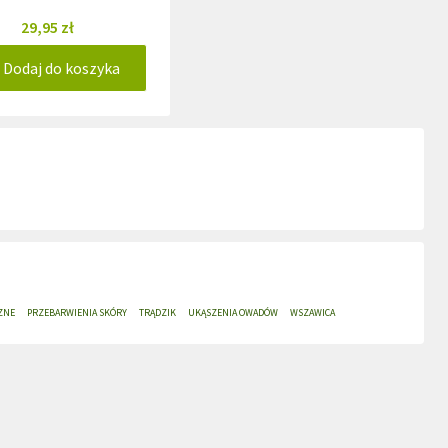
29,95 zł
Dodaj do koszyka
ZNE
PRZEBARWIENIA SKÓRY
TRĄDZIK
UKĄSZENIA OWADÓW
WSZAWICA