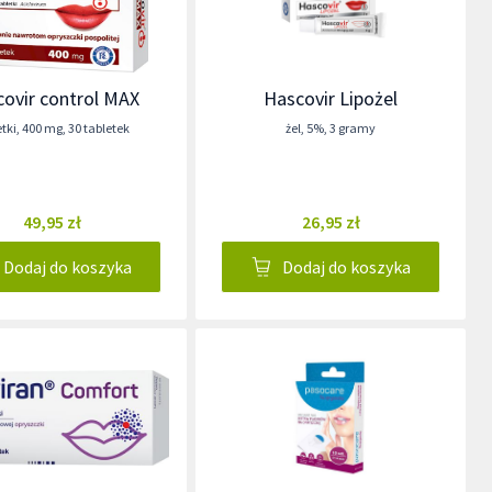
ovir control MAX
Hascovir Lipożel
etki
,
400 mg
,
30 tabletek
żel
,
5%
,
3 gramy
49,95 zł
26,95 zł
Dodaj do koszyka
Dodaj do koszyka