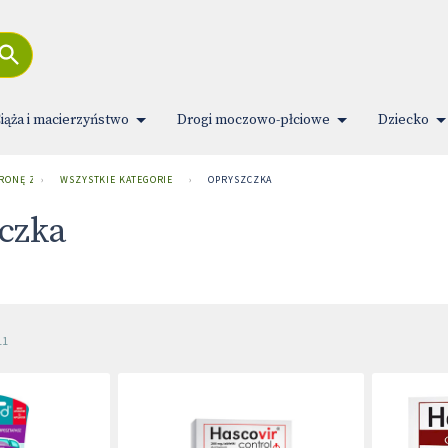
iąża i macierzyństwo
Drogi moczowo-płciowe
Dziecko
TRONĘ ZDROWIA
›
WSZYSTKIE KATEGORIE
›
OPRYSZCZKA
czka
11