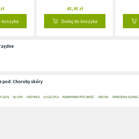
 zł
45,95 zł
o koszyka
Dodaj do koszyka
rzędne
e pod: Choroby skóry
Y (AZS)
BLIZNY
GRZYBICA
ŁUSZCZYCA
NADMIERNA POTLIWOŚĆ
ODCISKI
OPARZENIA SŁONEC