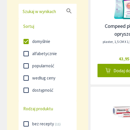
Szukaj w wynikach
Compeed pl
Sortuj
oprysz
domyślnie
plaster
,
1,5 CM X 1
alfabetycznie
43,95
popularność
Dodaj d
według ceny
dostępność
Rodzaj produktu
bez recepty
(
11
)