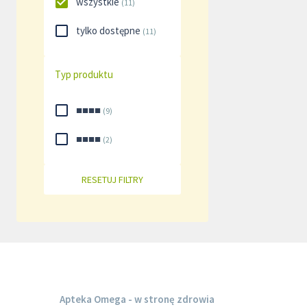
wszystkie
(
11
)
tylko dostępne
(
11
)
Typ produktu
■■■■
(
9
)
■■■■
(
2
)
RESETUJ FILTRY
Apteka Omega - w stronę zdrowia