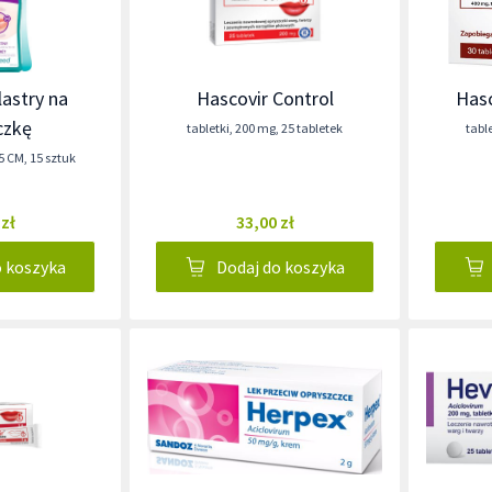
astry na
Hascovir Control
Hasc
czkę
tabletki
,
200 mg
,
25 tabletek
tabl
,5 CM
,
15 sztuk
 zł
33,00 zł
o koszyka
Dodaj do koszyka