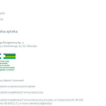
orie
uły
alna apteka
 Śmigielscy Sp. J.
oya-Żeleńskiego 12, 91-704 Łódź
wy Rejestr Zezwoleń
lenie na prowadzenie apteki
ódzki Inspektorat Farmaceutyczny
ódzki Inspektorat Farmaceutyczny w Łodzi, ul. Fabryczna 25, 90-341
tel. 42 630 21 71, e-mail: sekretariat@lwif.pl