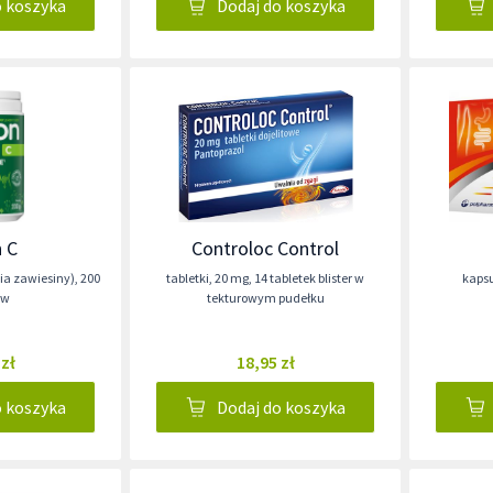
o koszyka
Dodaj do koszyka
 C
Controloc Control
ia zawiesiny)
,
200
tabletki
,
20 mg
,
14 tabletek blister w
kapsu
ów
tekturowym pudełku
 zł
18,95 zł
o koszyka
Dodaj do koszyka