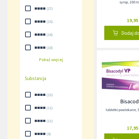
syrop
,
100 mi
■■■■
(
27
)
19,95
■■■■
(
15
)
Dodaj d
■■■■
(
14
)
■■■■
(
10
)
Pokaż więcej
Substancja
■■■■
(
13
)
Bisacod
■■■■
(
11
)
tabletki powlekane
,
■■■■
(
11
)
17,95
■■■■
(
9
)