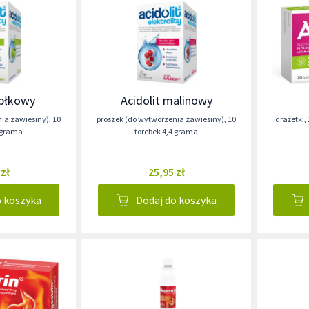
abłkowy
Acidolit malinowy
nia zawiesiny)
,
10
proszek (do wytworzenia zawiesiny)
,
10
drażetki
,
4 grama
torebek 4,4 grama
 zł
25,95 zł
o koszyka
Dodaj do koszyka