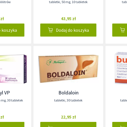
lilitrów
tabletki
,
50 mg
,
10 tabletek
tab
 zł
43,95 zł
o koszyka
Dodaj do koszyka
yl VP
Boldaloin
5 mg
,
30 tabletek
tabletki
,
30 tabletek
tabl
 zł
22,95 zł