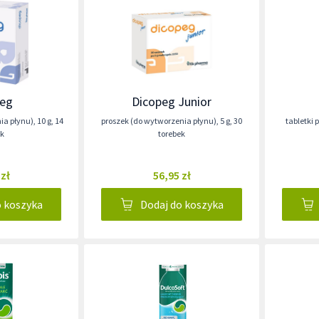
peg
Dicopeg Junior
ia płynu)
,
10 g
,
14
proszek (do wytworzenia płynu)
,
5 g
,
30
tabletki
ek
torebek
 zł
56,95 zł
o koszyka
Dodaj do koszyka