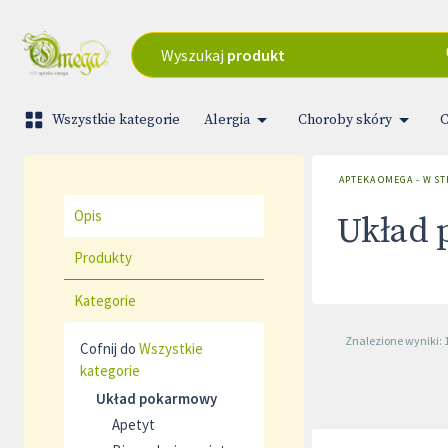
Wyszukaj
produkt
Wszystkie kategorie
Alergia
Choroby skóry
C
APTEKA OMEGA - W S
Opis
Układ
Produkty
Kategorie
Znalezione wyniki: 
Cofnij do
Wszystkie
kategorie
Układ pokarmowy
Apetyt