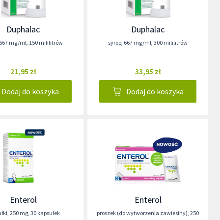
Duphalac
Duphalac
667 mg/ml
,
150 mililitrów
syrop
,
667 mg/ml
,
300 mililitrów
21,95 zł
33,95 zł
Dodaj do koszyka
Dodaj do koszyka
Enterol
Enterol
łki
,
250 mg
,
30 kapsułek
proszek (do wytworzenia zawiesiny)
,
250