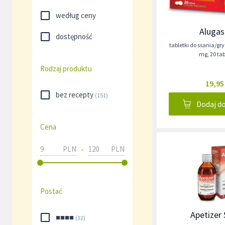
według ceny
Alugas
dostępność
tabletki do ssania/gr
mg
,
20 ta
Rodzaj produktu
19,95
bez recepty
(
151
)
Dodaj d
Cena
-
PLN
PLN
Postać
Apetizer 
■■■■
(
32
)