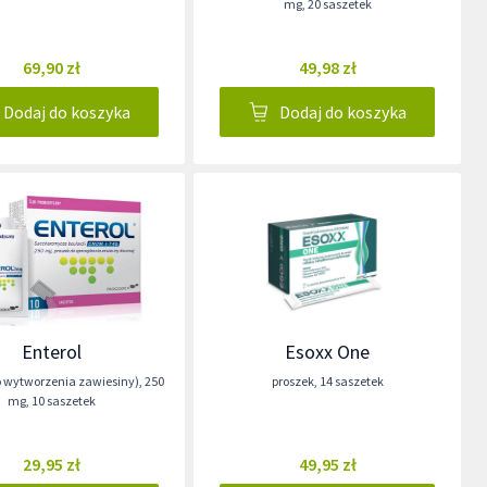
mg
,
20 saszetek
69,90 zł
49,98 zł
Dodaj do koszyka
Dodaj do koszyka
Enterol
Esoxx One
o wytworzenia zawiesiny)
,
250
proszek
,
14 saszetek
mg
,
10 saszetek
29,95 zł
49,95 zł