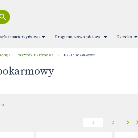
iąża i macierzyństwo
Drogi moczowo-płciowe
Dziecko
TRONĘ ZDROWIA
›
WSZYSTKIE KATEGORIE
›
UKŁAD POKARMOWY
 pokarmowy
151
1
2