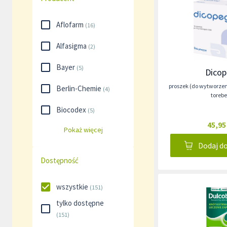
Aflofarm
(
16
)
Alfasigma
(
2
)
Bayer
(
5
)
Dico
proszek (do wytworzen
Berlin-Chemie
(
4
)
toreb
Biocodex
(
5
)
45,95
Pokaż więcej
Dodaj d
Dostępność
wszystkie
(
151
)
tylko dostępne
(
151
)