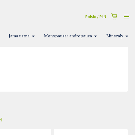
Polski
/
PLN
Jama ustna
Menopauza i andropauza
Minerały