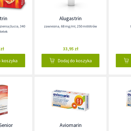
trin
Alugastrin
yzienia/żucia
,
340
zawiesina
,
68 mg/ml
,
250 mililitrów
bletek
 zł
33,95 zł
o koszyka
Dodaj do koszyka
Senior
Aviomarin