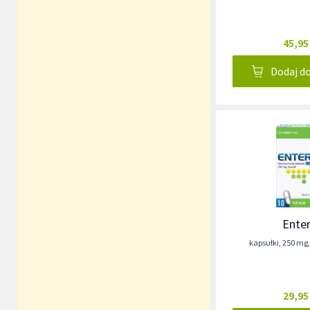
45,95
Dodaj d
Enter
kapsułki
,
250 mg
29,95