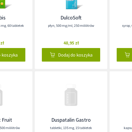
bis
DulcoSoft
5 mg
,
60 tabletek
płyn
,
500 mg/ml
,
250 mililitrów
syrop
,
 zł
48,95 zł
o koszyka
Dodaj do koszyka
 Fruit
Duspatalin Gastro
500 mililitrów
tabletki
,
135 mg
,
15 tabletek
kapsu