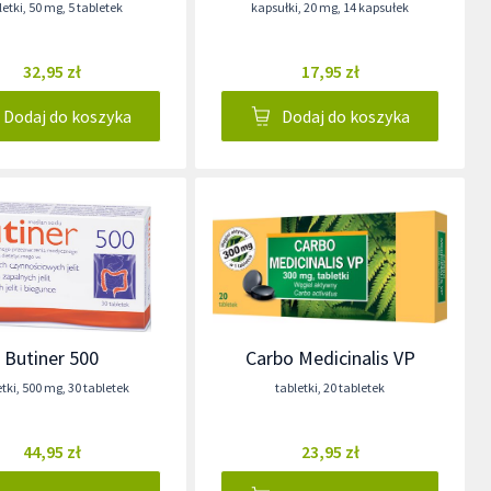
letki
,
50 mg
,
5 tabletek
kapsułki
,
20 mg
,
14 kapsułek
32,95 zł
17,95 zł
Dodaj do koszyka
Dodaj do koszyka
Butiner 500
Carbo Medicinalis VP
etki
,
500 mg
,
30 tabletek
tabletki
,
20 tabletek
44,95 zł
23,95 zł