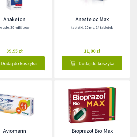
Anaketon
Anesteloc Max
krople
,
30 mililitrów
tabletki
,
20 mg
,
14 tabletek
39,95 zł
11,00 zł
Dodaj do koszyka
Dodaj do koszyka
Aviomarin
Bioprazol Bio Max