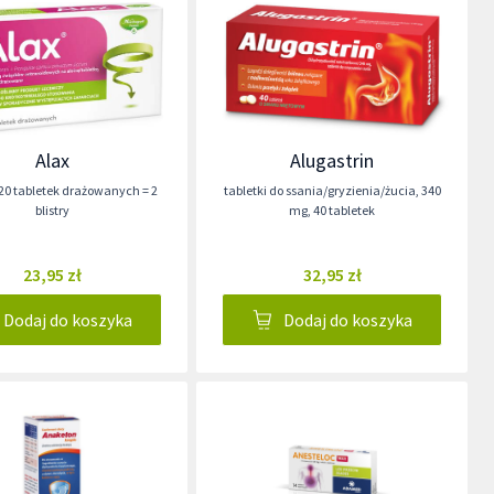
Alax
Alugastrin
20 tabletek drażowanych = 2
tabletki do ssania/gryzienia/żucia
,
340
blistry
mg
,
40 tabletek
23,95 zł
32,95 zł
Dodaj do koszyka
Dodaj do koszyka