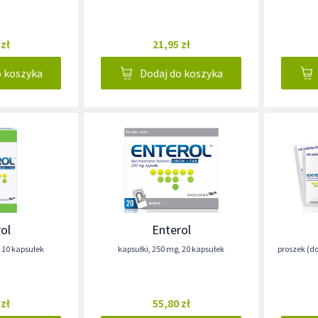
 zł
21,95 zł
o koszyka
Dodaj do koszyka
ol
Enterol
,
10 kapsułek
kapsułki
,
250 mg
,
20 kapsułek
proszek (d
 zł
55,80 zł