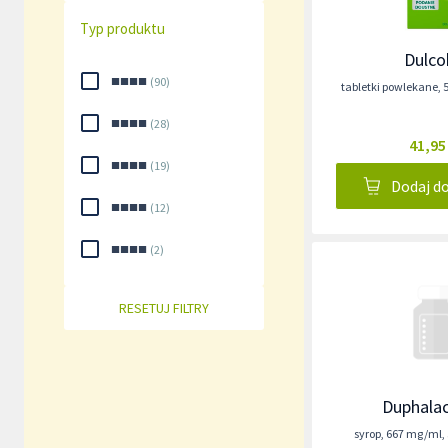
Typ produktu
Dulco
■■■■
(
90
)
tabletki powlekane
,
■■■■
(
28
)
41,95
■■■■
(
19
)
Dodaj d
■■■■
(
12
)
■■■■
(
2
)
RESETUJ FILTRY
Duphalac
syrop
,
667 mg/ml
,