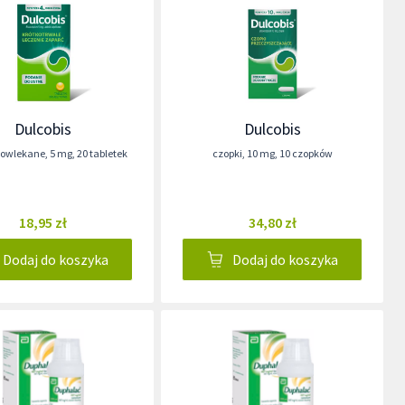
Dulcobis
Dulcobis
 powlekane
,
5 mg
,
20 tabletek
czopki
,
10 mg
,
10 czopków
18,95 zł
34,80 zł
Dodaj do koszyka
Dodaj do koszyka