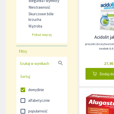
Biegunka i wymioty
Niestrawność
Skurczowe bóle
brzucha
Wątroba
Pokaż więcej
Acidolit j
proszek (do wytworze
torebek 4,
Filtry
27,95
Szukaj w wynikach
Dodaj d
Sortuj
domyślnie
alfabetycznie
popularność