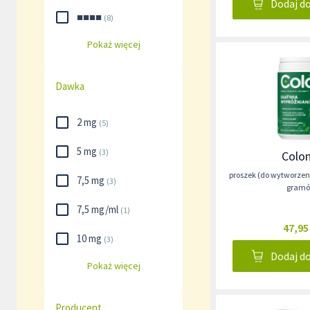
Dodaj d
■■■■
(
8
)
Pokaż więcej
Dawka
2 mg
(
5
)
5 mg
(
3
)
Colon
proszek (do wytworzen
7,5 mg
(
3
)
gram
7,5 mg/ml
(
1
)
47,95
10 mg
(
3
)
Dodaj d
Pokaż więcej
Producent