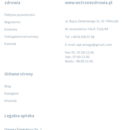
zdrowia
www.wstronezdrowia.pl
Polityka prywatności
ul. Boya-Żeleńskiego 12, 91-704 Łódź
Regulamin
Nr zezwolenia: FALD-75/A/94
Dostawy
Odstąpienie od umowy
Tel: +48 42 656 57 08
Kontakt
E-mail: apt.omega@gmail.com
Pon-Pt.
: 07:00-21:00
Sob.
: 07:00-21:00
Niedz.
: 08:00-21:00
Główne strony
Blog
Kategorie
Artykuły
Legalna apteka
Omega Śmigielscy Sp. J.