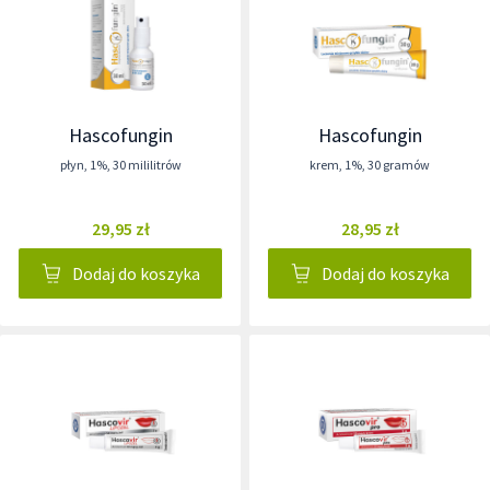
Hascofungin
Hascofungin
płyn
,
1%
,
30 mililitrów
krem
,
1%
,
30 gramów
29,95 zł
28,95 zł
Dodaj do koszyka
Dodaj do koszyka