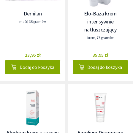
Dernilan
Elo-Baza krem
intensywnie
maść
,
35 gramów
natłuszczający
krem
,
75 gramów
23,95 zł
35,95 zł
Dodaj do koszyka
Dodaj do koszyka
Eloderm krem aktywny
Emolium Dermocare