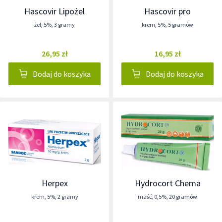
Hascovir Lipożel
Hascovir pro
żel
,
5%
,
3 gramy
krem
,
5%
,
5 gramów
26,95 zł
16,95 zł
Dodaj do koszyka
Dodaj do koszyka
Herpex
Hydrocort Chema
krem
,
5%
,
2 gramy
maść
,
0,5%
,
20 gramów