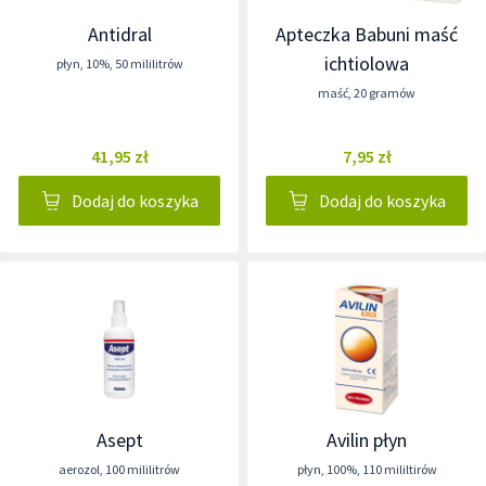
Antidral
Apteczka Babuni maść
ichtiolowa
płyn
,
10%
,
50 mililitrów
maść
,
20 gramów
41,95 zł
7,95 zł
Dodaj do koszyka
Dodaj do koszyka
Asept
Avilin płyn
aerozol
,
100 mililitrów
płyn
,
100%
,
110 mililtirów