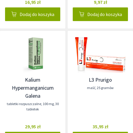
16,95 zł
9,97 zł
Dodaj do koszyka
Dodaj do koszyka
Kalium
L3 Prurigo
Hypermanganicum
maść
,
25 gramów
Galena
tabletki rozpuszczalne
,
100 mg
,
30
tabletek
29,95 zł
35,95 zł