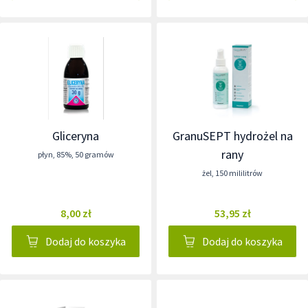
Gliceryna
GranuSEPT hydrożel na
rany
płyn
,
85%
,
50 gramów
żel
,
150 mililitrów
8,00 zł
53,95 zł
Dodaj do koszyka
Dodaj do koszyka