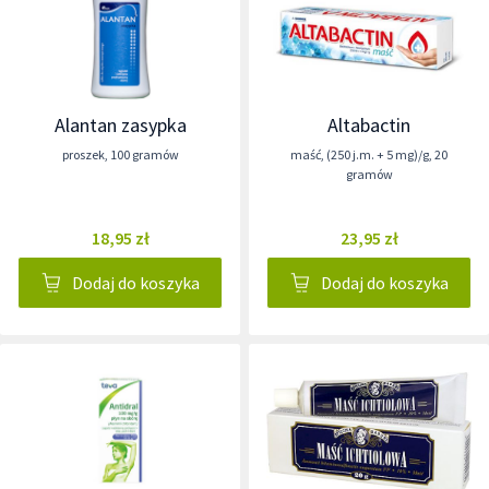
Alantan zasypka
Altabactin
proszek
,
100 gramów
maść
,
(250 j.m. + 5 mg)/g
,
20
gramów
18,95 zł
23,95 zł
Dodaj do koszyka
Dodaj do koszyka