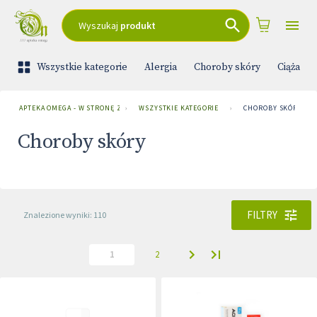
Wyszukaj
produkt
Wszystkie kategorie
Alergia
Choroby skóry
Ciąża i 
APTEKA OMEGA - W STRONĘ ZDROWIA
›
WSZYSTKIE KATEGORIE
›
CHOROBY SKÓRY
Choroby skóry
FILTRY
Znalezione wyniki: 110
1
2