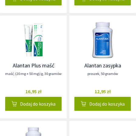
Alantan Plus maść
Alantan zasypka
maść
,
(20 mg + 50 mg)/g
,
30 gramów
proszek
,
50 gramów
16,95 zł
12,95 zł
Dodaj do koszyka
Dodaj do koszyka