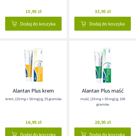
15,95 zł
33,95 zł
Dodaj do koszyka
Dodaj do koszyka
Alantan Plus krem
Alantan Plus maść
krem
,
(20 mg + 50 mg)/g
,
35 gramów
maść
,
(20 mg + 50 mg)/g
,
100
gramów
16,95 zł
28,95 zł
Dodaj do koszyka
Dodaj do koszyka