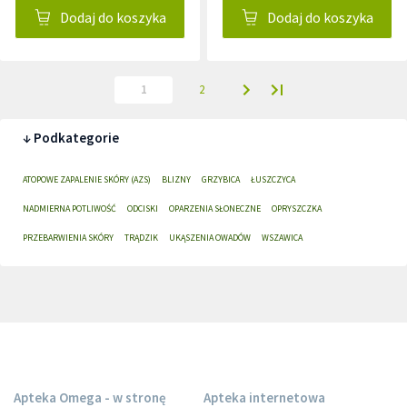
Dodaj do koszyka
Dodaj do koszyka
1
2
↓ Podkategorie
ATOPOWE ZAPALENIE SKÓRY (AZS)
BLIZNY
GRZYBICA
ŁUSZCZYCA
NADMIERNA POTLIWOŚĆ
ODCISKI
OPARZENIA SŁONECZNE
OPRYSZCZKA
PRZEBARWIENIA SKÓRY
TRĄDZIK
UKĄSZENIA OWADÓW
WSZAWICA
Apteka Omega - w stronę
Apteka internetowa