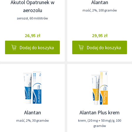
Akutol Opatrunek w
Alantan
aerozolu
maść
,
2%
,
100 gramów
aerozol
,
60 mililitrów
26,95 zł
29,95 zł
Dodaj do koszyka
Dodaj do koszyka
Alantan
Alantan Plus krem
maść
,
2%
,
30 gramów
krem
,
(20 mg + 50 mg)/g
,
100
gramów