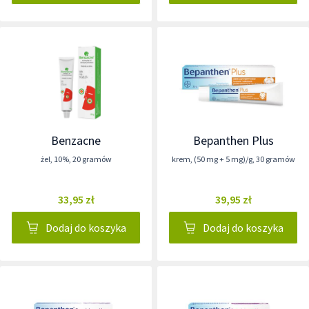
Benzacne
Bepanthen Plus
żel
,
10%
,
20 gramów
krem
,
(50 mg + 5 mg)/g
,
30 gramów
33,95 zł
39,95 zł
Dodaj do koszyka
Dodaj do koszyka