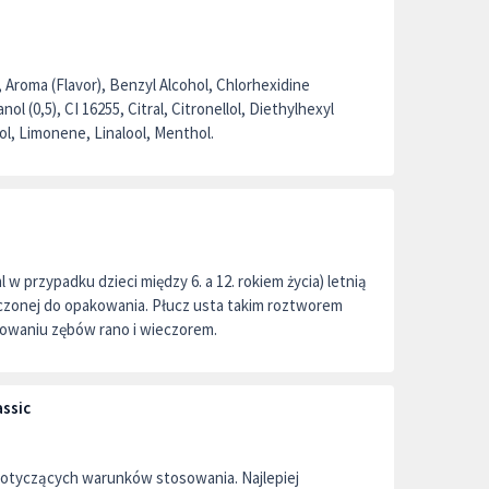
, Aroma (Flavor), Benzyl Alcohol, Chlorhexidine
l (0,5), CI 16255, Citral, Citronellol, Diethylhexyl
l, Limonene, Linalool, Menthol.
l w przypadku dzieci między 6. a 12. rokiem życia) letnią
czonej do opakowania. Płucz usta takim roztworem
kowaniu zębów rano i wieczorem.
assic
otyczących warunków stosowania. Najlepiej