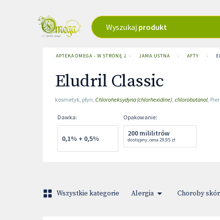
Wyszukaj
produkt
APTEKA OMEGA - W STRONĘ ZDROWIA
›
JAMA USTNA
›
AFTY
›
E
Eludril Classic
kosmetyk
,
płyn
,
Chloroheksydyna (chlorhexidine)
,
chlorobutanol
,
Pier
Dawka
:
Opakowanie
:
200 mililitrów
0,1% + 0,5%
dostępny
,
cena
29,95 zł
Wszystkie kategorie
Alergia
Choroby skór