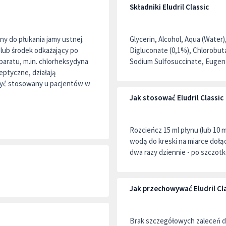
Składniki Eludril Classic
ny do płukania jamy ustnej.
Glycerin, Alcohol, Aqua (Water)
 lub środek odkażający po
Digluconate (0,1%), Chlorobutano
eparatu, m.in. chlorheksydyna
Sodium Sulfosuccinate, Eugeno
eptyczne, działają
być stosowany u pacjentów w
Jak stosować Eludril Classic
Rozcieńcz 15 ml płynu (lub 10 m
wodą do kreski na miarce dołą
dwa razy dziennie - po szczot
Jak przechowywać Eludril Cl
Brak szczegółowych zaleceń d