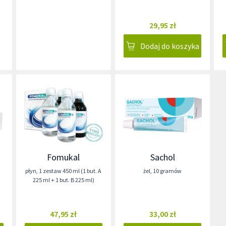
29,95 zł
Dodaj do koszyka
Fomukal
Sachol
płyn
,
1 zestaw 450 ml (1 but. A
żel
,
10 gramów
225 ml + 1 but. B 225 ml)
47,95 zł
33,00 zł