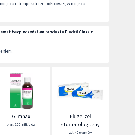
iejscu o temperaturze pokojowej, w miejscu
 temat bezpieczeństwa produktu Eludril Classic
zeniem.
Glimbax
Elugel żel
stomatologiczny
płyn
,
200 mililitrów
żel
,
40 gramów