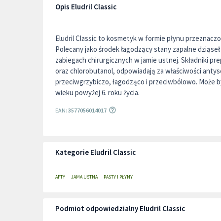
Opis Eludril Classic
Eludril Classic to kosmetyk w formie płynu przeznaczo
Polecany jako środek łagodzący stany zapalne dziąseł
zabiegach chirurgicznych w jamie ustnej. Składniki pr
oraz chlorobutanol, odpowiadają za właściwości antys
przeciwgrzybiczo, łagodząco i przeciwbólowo. Może 
wieku powyżej 6. roku życia.
EAN:
3577056014017
Kategorie Eludril Classic
AFTY
JAMA USTNA
PASTY I PŁYNY
Podmiot odpowiedzialny Eludril Classic