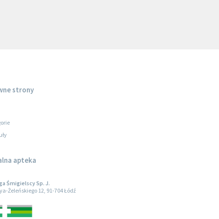
wne strony
orie
uły
alna apteka
 Śmigielscy Sp. J.
oya-Żeleńskiego 12, 91-704 Łódź