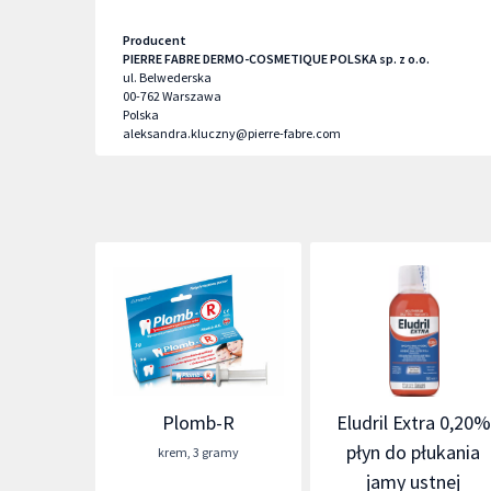
Producent
PIERRE FABRE DERMO-COSMETIQUE POLSKA sp. z o.o.
ul. Belwederska
00-762
Warszawa
Polska
aleksandra.kluczny@pierre-fabre.com
Plomb-R
Eludril Extra 0,20%
płyn do płukania
krem
,
3 gramy
jamy ustnej