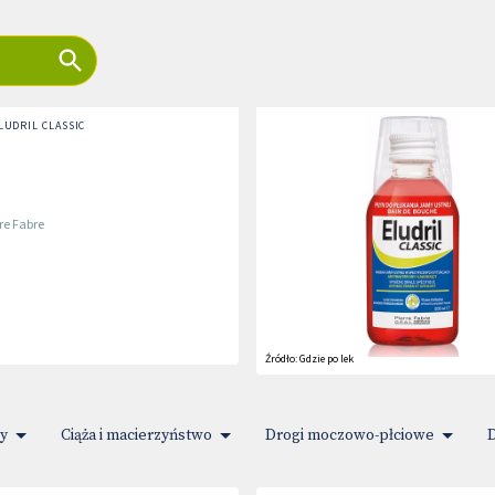
LUDRIL CLASSIC
re Fabre
Źródło:
Gdzie po lek
y
Ciąża i macierzyństwo
Drogi moczowo-płciowe