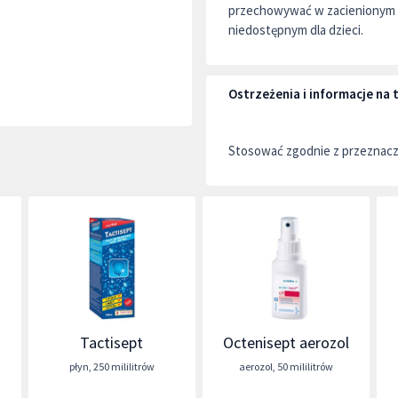
przechowywać w zacienionym m
niedostępnym dla dzieci.
Ostrzeżenia i informacje na
Stosować zgodnie z przeznac
Tactisept
Octenisept aerozol
płyn
,
250 mililitrów
aerozol
,
50 mililitrów