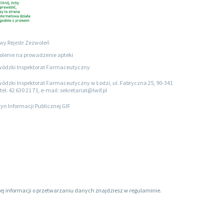
wy Rejestr Zezwoleń
lenie na prowadzenie apteki
ódzki Inspektorat Farmaceutyczny
ódzki Inspektorat Farmaceutyczny w Łodzi, ul. Fabryczna 25, 90-341
tel. 42 630 21 71, e-mail: sekretariat@lwif.pl
tyn Informacji Publicznej GIF
ięcej informacji o przetwarzaniu danych znajdziesz w regulaminie.