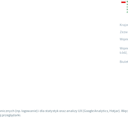
Krajo
Zezwo
Wojew
Wojew
Łódź, 
Biule
hnicznych (np. logowanie) i dla statystyk oraz analizy UX (Google Analytics, Hotjar). W
j przeglądarki.