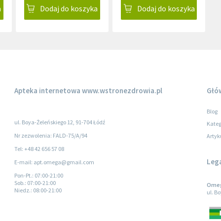
a
Dodaj do koszyka
Dodaj do koszyka
Apteka internetowa
www.wstronezdrowia.pl
Głó
Blog
ul. Boya-Żeleńskiego 12, 91-704 Łódź
Kateg
Nr zezwolenia: FALD-75/A/94
Artyk
Tel: +48 42 656 57 08
Leg
E-mail: apt.omega@gmail.com
Pon-Pt.
: 07:00-21:00
Sob.
: 07:00-21:00
Omega
Niedz.
: 08:00-21:00
ul. B