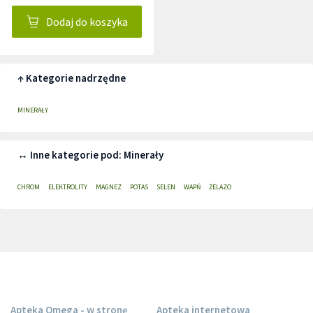
Dodaj do koszyka
↑ Kategorie nadrzędne
MINERAŁY
↔ Inne kategorie pod: Minerały
CHROM
ELEKTROLITY
MAGNEZ
POTAS
SELEN
WAPŃ
ŻELAZO
Apteka Omega - w stronę
Apteka internetowa