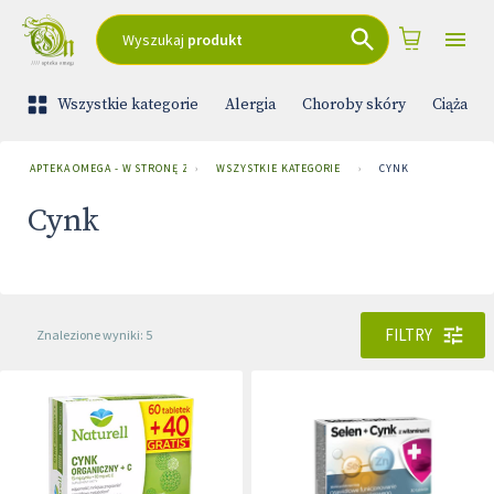
Wyszukaj
produkt
Wszystkie kategorie
Alergia
Choroby skóry
Ciąża i 
APTEKA OMEGA - W STRONĘ ZDROWIA
›
WSZYSTKIE KATEGORIE
›
CYNK
Cynk
FILTRY
Znalezione wyniki: 5