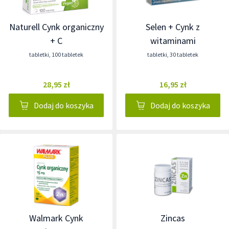
Naturell Cynk organiczny
Selen + Cynk z
+ C
witaminami
tabletki
,
100 tabletek
tabletki
,
30 tabletek
28,95 zł
16,95 zł
Dodaj do koszyka
Dodaj do koszyka
Walmark Cynk
Zincas