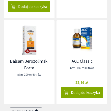
Dodaj do koszyka
Balsam Jerozolimski
ACC Classic
Forte
płyn
,
100 mililitrów
płyn
,
200 mililitrów
22,95 zł
Dodaj do koszyka