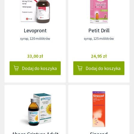
Levopront
Petit Drill
syrop
,
120 mililitrów
syrop
,
125 mililitrów
33,00 zł
24,95 zł
Dodaj do koszyka
Dodaj do koszyka