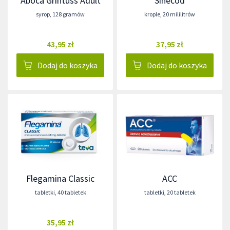
Aboca Grintuss Adult
Sinecod
syrop
,
128 gramów
krople
,
20 mililitrów
43,95 zł
37,95 zł
Dodaj do koszyka
Dodaj do koszyka
Flegamina Classic
ACC
tabletki
,
40 tabletek
tabletki
,
20 tabletek
35,95 zł