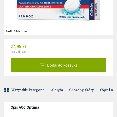
Źródło:
Gdzie po lek
27,95 zł
(
2,80 zł
/
szt.
)
Dodaj do koszyka
Wszystkie kategorie
Alergia
Choroby skóry
Ciąża i m
Opis ACC Optima