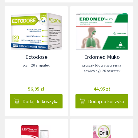
Ectodose
Erdomed Muko
płyn
,
20 ampułek
proszek (do wytworzenia
zawiesiny)
,
20 saszetek
56,95 zł
44,95 zł
Dodaj do koszyka
Dodaj do koszyka