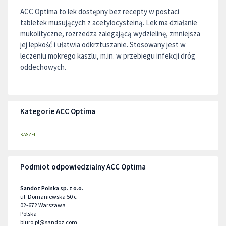
ACC Optima to lek dostępny bez recepty w postaci
tabletek musujących z acetylocysteiną. Lek ma działanie
mukolityczne, rozrzedza zalegającą wydzielinę, zmniejsza
jej lepkość i ułatwia odkrztuszanie. Stosowany jest w
leczeniu mokrego kaszlu, m.in. w przebiegu infekcji dróg
oddechowych.
Kategorie ACC Optima
KASZEL
Podmiot odpowiedzialny ACC Optima
Sandoz Polska sp. z o.o.
ul. Domaniewska 50 c
02-672
Warszawa
Polska
biuro.pl@sandoz.com