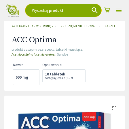
Wyszukaj
produkt
APTEKA OMEGA - W STRONĘ ZDROWIA
›
PRZEZIĘBIENIE I GRYPA
›
KASZEL
›
A
ACC Optima
produkt dostępny bez recepty
,
tabletki musujące
,
Acetylocysteina (acetylcysteine)
,
Sandoz
Dawka
:
Opakowanie
:
10 tabletek
600 mg
dostępny
,
cena
27,95 zł