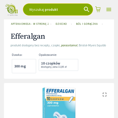
Wyszukaj
produkt
APTEKA OMEGA - W STRONĘ ZDROWIA
›
DZIECKO
›
BÓL I GORĄCZKA
›
EFFERA
Efferalgan
produkt dostępny bez recepty
,
czopki
,
paracetamol
,
Bristol-Myers Squibb
Dawka
:
Opakowanie
:
10 czopków
300 mg
dostępny
,
cena
11,00 zł