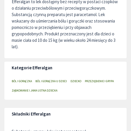
Efferalgan to lek dostępny bez recepty w postaci czopków
o działaniu przeciwbólowym i przeciwgorączkowym.
Substancją czynną preparatu jest paracetamol. Lek
wskazany do uśmierzania bólu i gorączki oraz stosowania
pomocniczo w przeziębieniu i przy objawach
grypopodobnych. Produkt przeznaczony jest dla dzieci o
masie ciała od 10 do 15 kg (w wieku około 24 miesięcy do 3
lat).
Kategorie Efferalgan
BÓL I GORĄCZKA
BÓL I GORĄCZKA U DZIECI
DZIECKO
PRZEZIĘBIENIE I GRYPA
ZĄBKOWANIE I JAMA USTNA DZIECKA
Składniki Efferalgan