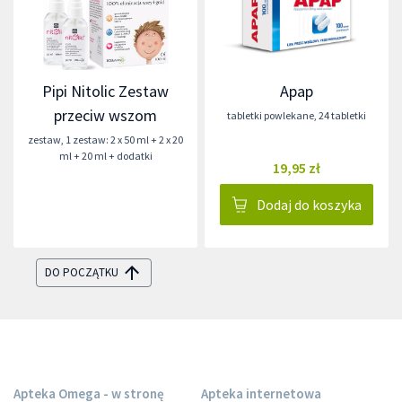
Pipi Nitolic Zestaw
Apap
przeciw wszom
tabletki powlekane
,
24 tabletki
zestaw
,
1 zestaw: 2 x 50 ml + 2 x 20
ml + 20 ml + dodatki
19,95 zł
Dodaj do koszyka
DO POCZĄTKU
Apteka Omega - w stronę
Apteka internetowa