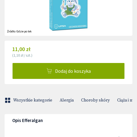
Źródło:
Gdzie po lek
11,00 zł
(
1,10 zł
/
szt.
)
Dodaj do koszyka
Wszystkie kategorie
Alergia
Choroby skóry
Ciąża i m
Opis Efferalgan