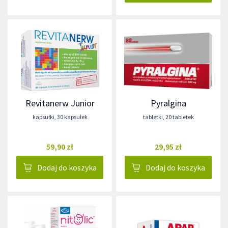
Revitanerw Junior
Pyralgina
kapsułki
,
30 kapsułek
tabletki
,
20 tabletek
59,90 zł
29,95 zł
Dodaj do koszyka
Dodaj do koszyka