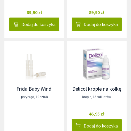
89,90 zł
89,90 zł
Dodaj do koszyka
Dodaj do koszyka
Frida Baby Windi
Delicol krople na kolkę
przyrząd
,
10 sztuk
krople
,
15 mililitrów
46,95 zł
Dodaj do koszyka