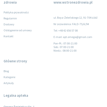
zdrowia
www.wstronezdrowia.pl
Polityka prywatności
ul. Boya-Żeleńskiego 12, 91-704 Łódź
Regulamin
Nr zezwolenia: FALD-75/A/94
Dostawy
Odstąpienie od umowy
Tel: +48 42 656 57 08
Kontakt
E-mail: apt.omega@gmail.com
Pon-Pt.
: 07:00-21:00
Sob.
: 07:00-21:00
Niedz.
: 08:00-21:00
Główne strony
Blog
Kategorie
Artykuły
Legalna apteka
Omega Śmigielscy Sp. J.