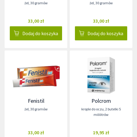
żel
,
30 gramów
żel
,
30 gramów
33,00 zł
33,00 zł
Dodaj do koszyka
Dodaj do koszyka
Fenistil
Polcrom
żel
,
30 gramów
krople do oczu
,
2 butelki 5
mililitrów
33,00 zł
19,95 zł