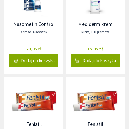
Nasometin Control
Mediderm krem
aerozol
,
60 dawek
krem
,
100 gramów
29,95 zł
15,95 zł
Dodaj do koszyka
Dodaj do koszyka
Fenistil
Fenistil