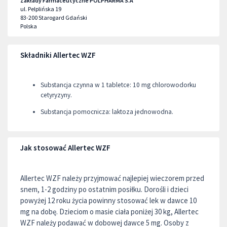
Zakłady Farmaceutyczne POLPHARMA S.A
ul. Pelplińska 19
83-200
Starogard Gdański
Polska
Składniki Allertec WZF
Substancja czynna w 1 tabletce: 10 mg chlorowodorku
cetyryzyny.
Substancja pomocnicza: laktoza jednowodna.
Jak stosować Allertec WZF
Allertec WZF należy przyjmować najlepiej wieczorem przed
snem, 1-2 godziny po ostatnim posiłku. Dorośli i dzieci
powyżej 12 roku życia powinny stosować lek w dawce 10
mg na dobę. Dzieciom o masie ciała poniżej 30 kg, Allertec
WZF należy podawać w dobowej dawce 5 mg. Osoby z