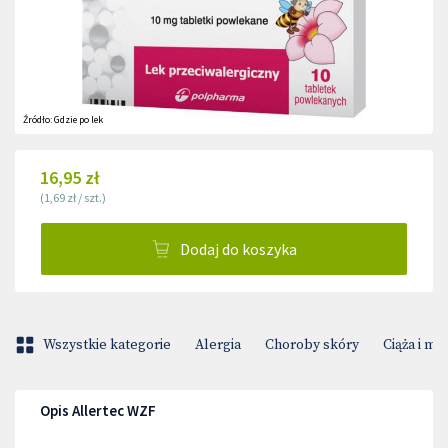
Źródło:
Gdzie po lek
16,95 zł
(
1,69 zł
/
szt.
)
Dodaj do koszyka
Wszystkie kategorie
Alergia
Choroby skóry
Ciąża i m
Opis Allertec WZF