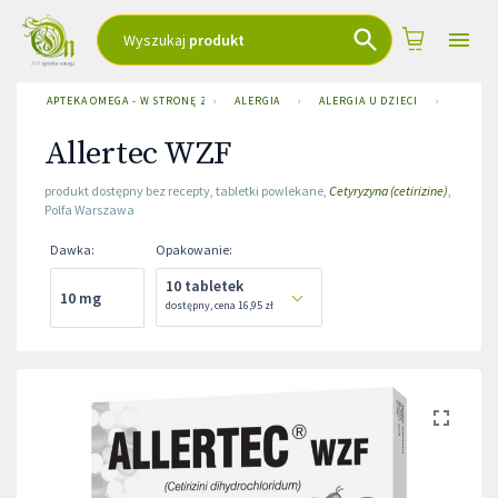
Wyszukaj
produkt
APTEKA OMEGA - W STRONĘ ZDROWIA
›
ALERGIA
›
ALERGIA U DZIECI
›
ALLERT
Allertec WZF
produkt dostępny bez recepty
,
tabletki powlekane
,
Cetyryzyna (cetirizine)
,
Polfa Warszawa
Dawka
:
Opakowanie
:
10 tabletek
10 mg
dostępny
,
cena
16,95 zł