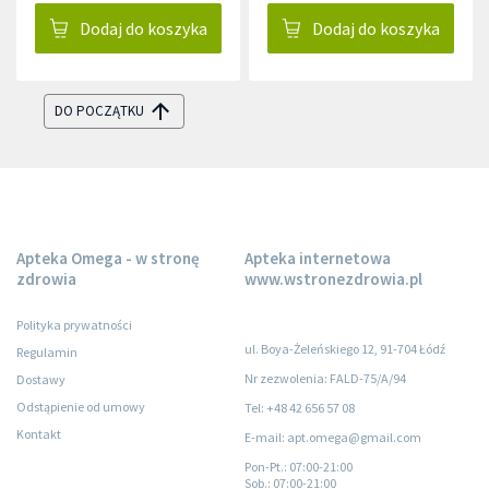
Dodaj do koszyka
Dodaj do koszyka
DO POCZĄTKU
Apteka Omega - w stronę
Apteka internetowa
zdrowia
www.wstronezdrowia.pl
Polityka prywatności
ul. Boya-Żeleńskiego 12, 91-704 Łódź
Regulamin
Nr zezwolenia: FALD-75/A/94
Dostawy
Odstąpienie od umowy
Tel: +48 42 656 57 08
Kontakt
E-mail: apt.omega@gmail.com
Pon-Pt.
: 07:00-21:00
Sob.
: 07:00-21:00