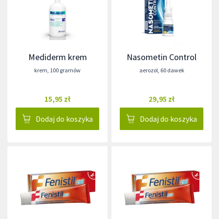
Mediderm krem
Nasometin Control
krem
,
100 gramów
aerozol
,
60 dawek
15,95 zł
29,95 zł
Dodaj do koszyka
Dodaj do koszyka