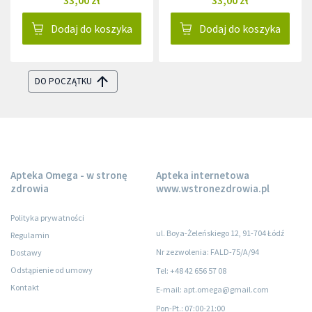
Dodaj do koszyka
Dodaj do koszyka
DO POCZĄTKU
Apteka Omega - w stronę
Apteka internetowa
zdrowia
www.wstronezdrowia.pl
Polityka prywatności
ul. Boya-Żeleńskiego 12, 91-704 Łódź
Regulamin
Nr zezwolenia: FALD-75/A/94
Dostawy
Odstąpienie od umowy
Tel: +48 42 656 57 08
Kontakt
E-mail: apt.omega@gmail.com
Pon-Pt.
: 07:00-21:00