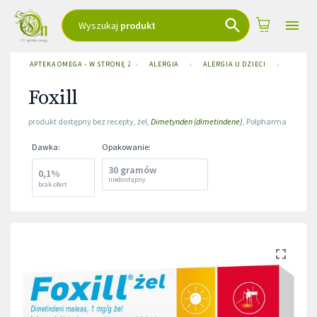
Wyszukaj
produkt
APTEKA OMEGA - W STRONĘ ZDROWIA
›
ALERGIA
›
ALERGIA U DZIECI
›
FOXILL
Foxill
produkt dostępny bez recepty
,
żel
,
Dimetynden (dimetindene)
,
Polpharma
Dawka
:
Opakowanie
:
30 gramów
0,1%
niedostępny
brak ofert