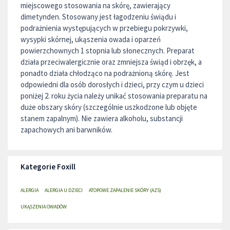
miejscowego stosowania na skórę, zawierający
dimetynden. Stosowany jest łagodzeniu świądu i
podrażnienia występujących w przebiegu pokrzywki,
wysypki skórnej, ukąszenia owada i oparzeń
powierzchownych 1 stopnia lub słonecznych. Preparat
działa przeciwalergicznie oraz zmniejsza świąd i obrzęk, a
ponadto działa chłodząco na podrażnioną skórę. Jest
odpowiedni dla osób dorosłych i dzieci, przy czym u dzieci
poniżej 2. roku życia należy unikać stosowania preparatu na
duże obszary skóry (szczególnie uszkodzone lub objęte
stanem zapalnym). Nie zawiera alkoholu, substancji
zapachowych ani barwników.
Kategorie Foxill
ALERGIA
ALERGIA U DZIECI
ATOPOWE ZAPALENIE SKÓRY (AZS)
UKĄSZENIA OWADÓW