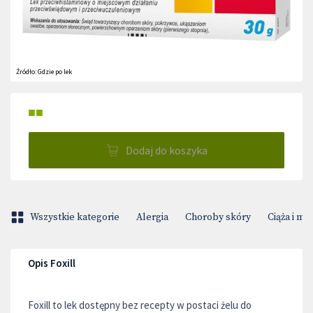
Źródło:
Gdzie po lek
■■
Dodaj do koszyka
Wszystkie kategorie
Alergia
Choroby skóry
Ciąża i m
Opis Foxill
Foxill to lek dostępny bez recepty w postaci żelu do