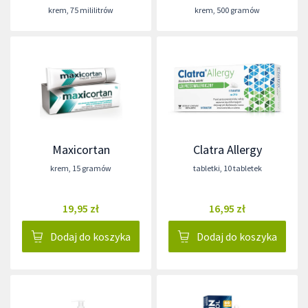
krem
,
75 mililitrów
krem
,
500 gramów
Maxicortan
Clatra Allergy
krem
,
15 gramów
tabletki
,
10 tabletek
19,95 zł
16,95 zł
Dodaj do koszyka
Dodaj do koszyka