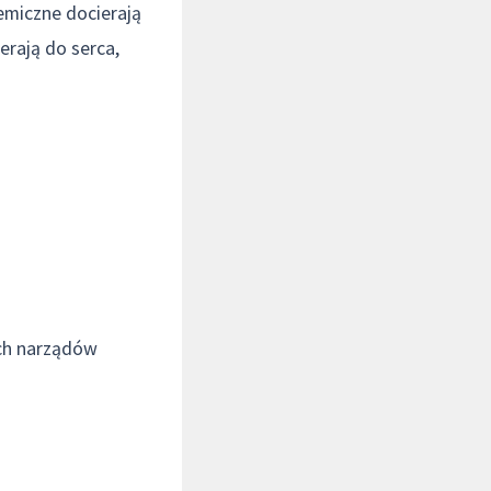
emiczne docierają
erają do serca,
ych narządów