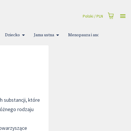
Polski
/
PLN
Dziecko
Jama ustna
Menopauza i andropauza
M
 substancji, które
różnego rodzaju
 towarzyszące