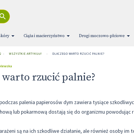
skóry
Ciąża i macierzyństwo
Drogi moczowo-płciowe
 ZDROWIA
›
WSZYSTKIE ARTYKUŁY
›
DLACZEGO WARTO RZUCIĆ PALNIE?
iblewska
 warto rzucić palnie?
odczas palenia papierosów dym zawiera tysiące szkodliwych
hową lub pokarmową dostają się do organizmu powodując 
narażeni są na ich szkodliwe działanie, ale również osoby im