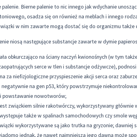
e palenie. Bierne palenie to nic innego jak wdychanie unoszą
toniowego, osadza się on również na meblach i innego rodz
związki w nim zawarte mogą dostać się do organizmu także
enie niosą następujące substancje zawarte w dymie papier
iała obkurczająco na ściany naczyń kwionośnych (w tym takż
opatrujących serce w tlen i substancje odżywcze), podnosi c
a za niefizjologiczne przyspieszenie akcji serca oraz zaburze
 negatywnie na gen p53, który powstrzymuje niekontrolowa
li powstawanie nowotworów;
jest związkiem silnie rakotwórczy, wykorzystywany głównie 
występuje także w spalinach samochodowych czy smole wę
związki wykorzystywane są jako trutka na gryzonie; dawniej 
 wiadomo jednak, że nawet najmniejsza jego dawna może s