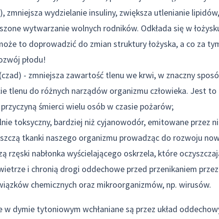
, zmniejsza wydzielanie insuliny, zwiększa utlenianie lipidó
szone wytwarzanie wolnych rodników. Odkłada się w łożysk
 może to doprowadzić do zmian struktury łożyska, a co za ty
ozwój płodu!
(czad) - zmniejsza zawartość tlenu we krwi, w znaczny sposó
cie tlenu do różnych narządów organizmu człowieka. Jest to
przyczyną śmierci wielu osób w czasie pożarów;
silnie toksyczny, bardziej niż cyjanowodór, emitowane przez n
niszczą tkanki naszego organizmu prowadząc do rozwoju n
czą rzęski nabłonka wyścielającego oskrzela, które oczyszcz
ietrze i chronią drogi oddechowe przed przenikaniem przez 
 związków chemicznych oraz mikroorganizmów, np. wirusów.
 w dymie tytoniowym wchłaniane są przez układ oddechowy, a