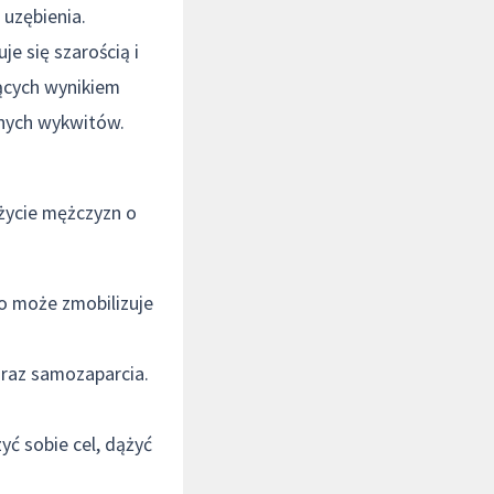
 uzębienia.
e się szarością i
ących wynikiem
pnych wykwitów.
życie mężczyzn o
to może zmobilizuje
oraz samozaparcia.
ć sobie cel, dążyć