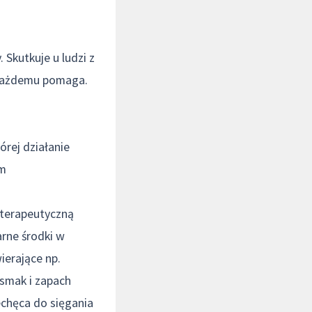
 Skutkuje u ludzi z
e każdemu pomaga.
rej działanie
em
 terapeutyczną
arne środki w
ierające np.
 smak i zapach
echęca do sięgania