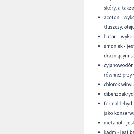
skóry, a takż
aceton - wyko
tłuszczy, ole
butan - wykor
amoniak - je
drażniącym ś
cyjanowodór -
również przy
chlorek winyl
dibenzoakryd
formaldehyd -
jako konserwa
metanol - jes
kadm - jest b