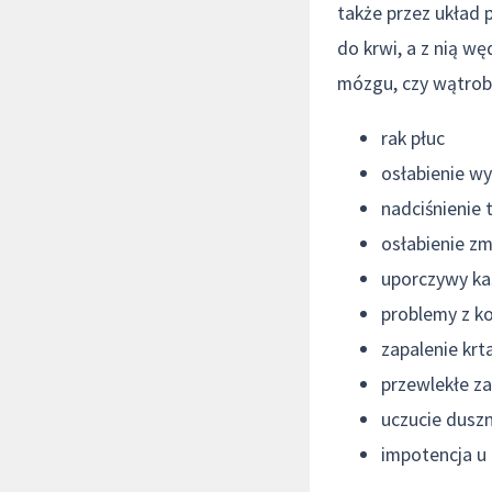
także przez układ 
do krwi, a z nią wę
mózgu, czy wątroby
rak płuc
osłabienie w
nadciśnienie 
osłabienie z
uporczywy ka
problemy z k
zapalenie kr
przewlekłe za
uczucie duszn
impotencja u 