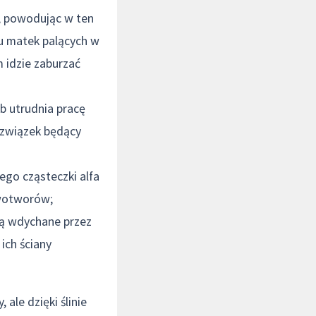
w, powodując w ten
u matek palących w
m idzie zaburzać
b utrudnia pracę
 związek będący
iego cząsteczki alfa
owotworów;
ają wdychane przez
ich ściany
le dzięki ślinie