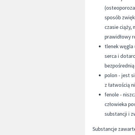
(osteoporoza)
sposób zwięk
czasie ciąży,
prawidłowy r
tlenek węgla 
serca i dotar
bezpośrednią 
polon - jest 
z łatwością 
fenole - nisz
człowieka pow
substancji i
Substancje zawarte