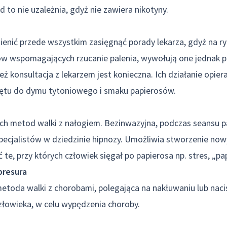
 to nie uzależnia, gdyż nie zawiera nikotyny.
enić przede wszystkim zasięgnąć porady lekarza, gdyż na r
tów wspomagających rzucanie palenia, wywołują one jednak 
ż konsultacja z lekarzem jest konieczna. Ich działanie opier
tu do dymu tytoniowego i smaku papierosów.
h metod walki z nałogiem. Bezinwazyjna, podczas seansu pa
pecjalistów w dziedzinie hipnozy. Umożliwia stworzenie no
 te, przy których człowiek sięgał po papierosa np. stres, „pa
presura
metoda walki z chorobami, polegająca na nakłuwaniu lub nac
złowieka, w celu wypędzenia choroby.