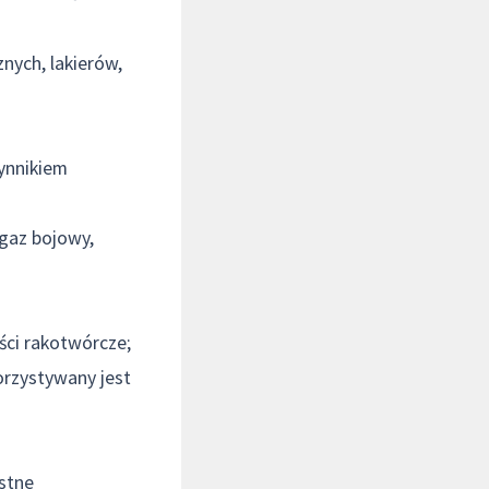
nych, lakierów,
ynnikiem
 gaz bojowy,
ści rakotwórcze;
orzystywany jest
ostne