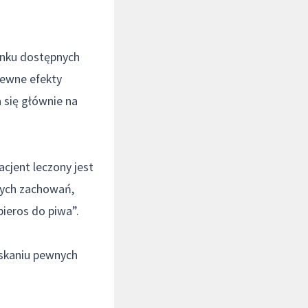
ynku dostępnych
pewne efekty
a się głównie na
cjent leczony jest
wych zachowań,
pieros do piwa”.
iskaniu pewnych