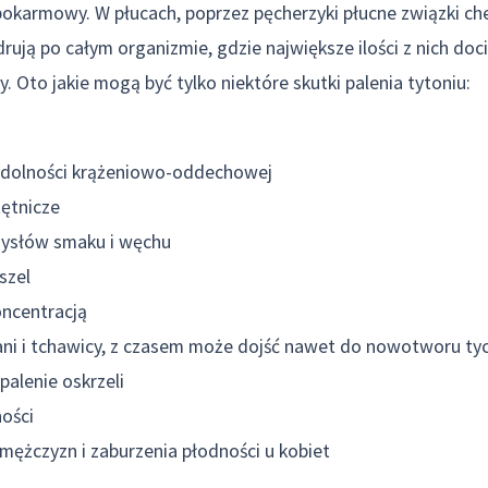
pokarmowy. W płucach, poprzez pęcherzyki płucne związki ch
drują po całym organizmie, gdzie największe ilości z nich doci
. Oto jakie mogą być tylko niektóre skutki palenia tytoniu:
ydolności krążeniowo-oddechowej
tętnicze
mysłów smaku i węchu
szel
oncentracją
tani i tchawicy, z czasem może dojść nawet do nowotworu t
palenie oskrzeli
ości
mężczyzn i zaburzenia płodności u kobiet