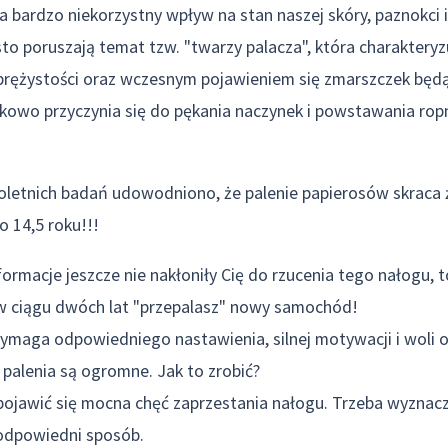
 bardzo niekorzystny wpływ na stan naszej skóry, paznokci i
o poruszają temat tzw. "twarzy palacza", która charakteryzuj
 sprężystości oraz wczesnym pojawieniem się zmarszczek będ
kowo przyczynia się do pękania naczynek i powstawania ro
oletnich badań udowodniono, że palenie papierosów skraca 
 o 14,5 roku!!!
formacje jeszcze nie nakłoniły Cię do rzucenia tego nałogu, 
 w ciągu dwóch lat "przepalasz" nowy samochód!
ymaga odpowiedniego nastawienia, silnej motywacji i woli 
a palenia są ogromne. Jak to zrobić?
ojawić się mocna chęć zaprzestania nałogu. Trzeba wyznaczy
 odpowiedni sposób.