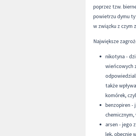
poprzez tzw. biern
powietrzu dymu ty
w związku z czym 
Największe zagroż
nikotyna - dz
wieńcowych za
odpowiedzialn
także wpływa
komórek, czy
benzopiren - 
chemicznym, 
arsen - jego 
lek, obecnie