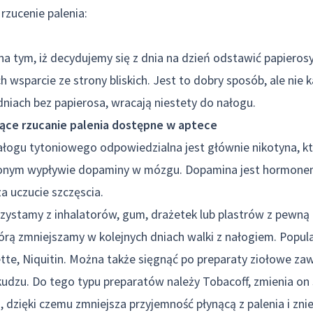
rzucenie palenia:
a tym, iż decydujemy się z dnia na dzień odstawić papierosy.
ch wsparcie ze strony bliskich. Jest to dobry sposób, ale ni
dniach bez papierosa, wracają niestety do nałogu.
ące rzucanie palenia dostępne w aptece
ogu tytoniowego odpowiedzialna jest głównie nikotyna, któ
zonym wypływie dopaminy w mózgu. Dopamina jest hormon
 uczucie szczęscia.
zystamy z inhalatorów, gum, drażetek lub plastrów z pewną
órą zmniejszamy w kolejnych dniach walki z nałogiem. Popul
tte, Niquitin. Można także sięgnąć po preparaty ziołowe zaw
kudzu. Do tego typu preparatów należy Tobacoff, zmienia on
dzięki czemu zmniejsza przyjemność płynącą z palenia i zni