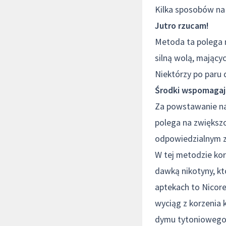
Kilka sposobów na 
Jutro rzucam!
Metoda ta polega n
silną wolą, mający
Niektórzy po paru 
Środki wspomagaj
Za powstawanie nał
polega na zwięks
odpowiedzialnym za
W tej metodzie kor
dawką nikotyny, kt
aptekach to Nicore
wyciąg z korzenia 
dymu tytoniowego, 