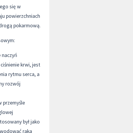
cego się w
aju powierzchniach
 drogą pokarmową.
osowym:
e naczyń
iśnienie krwi, jest
nia rytmu serca, a
ny rozwój
w przemyśle
glowej
stosowany był jako
powodować raka