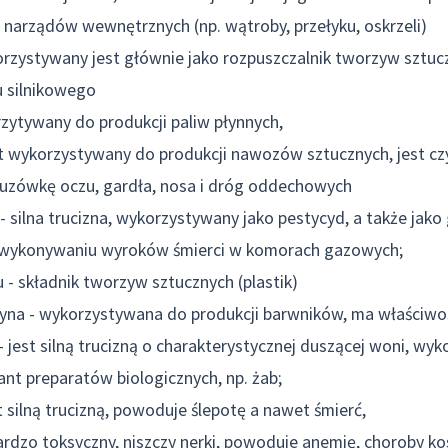
e narządów wewnętrznych (np. wątroby, przełyku, oskrzeli)
rzystywany jest głównie jako rozpuszczalnik tworzyw sztucz
ju silnikowego
zytywany do produkcji paliw płynnych,
st wykorzystywany do produkcji nawozów sztucznych, jest cz
luzówkę oczu, gardła, nosa i dróg oddechowych
 silna trucizna, wykorzystywany jako pestycyd, a także jako
 wykonywaniu wyroków śmierci w komorach gazowych;
u - składnik tworzyw sztucznych (plastik)
yna - wykorzystywana do produkcji barwników, ma właściwo
 jest silną trucizną o charakterystycznej duszącej woni, wyk
nt preparatów biologicznych, np. żab;
t silną trucizną, powoduje ślepotę a nawet śmierć,
ardzo toksyczny, niszczy nerki, powoduje anemię, choroby k