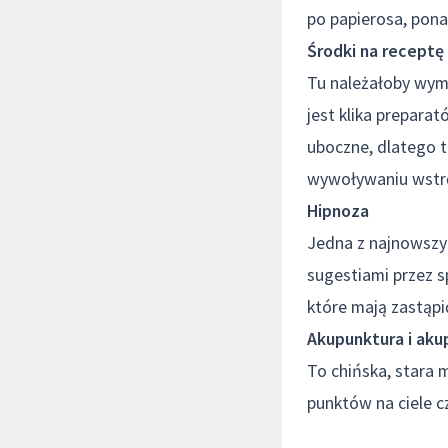
po papierosa, ponad
Środki na receptę
Tu należałoby wymi
jest klika prepara
uboczne, dlatego te
wywoływaniu wstrę
Hipnoza
Jedna z najnowszyc
sugestiami przez s
które mają zastąpić
Akupunktura i aku
To chińska, stara 
punktów na ciele c