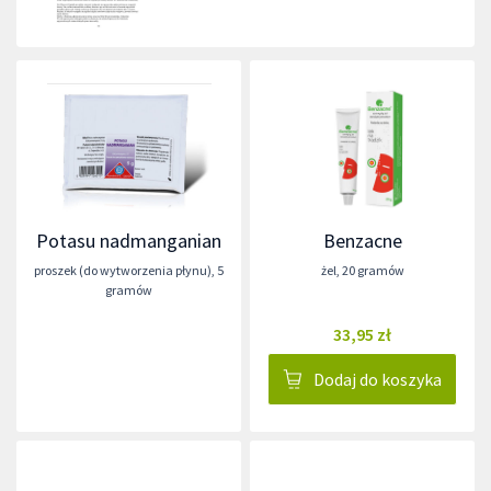
Potasu nadmanganian
Benzacne
proszek (do wytworzenia płynu)
,
5
żel
,
20 gramów
gramów
33,95 zł
Dodaj do koszyka