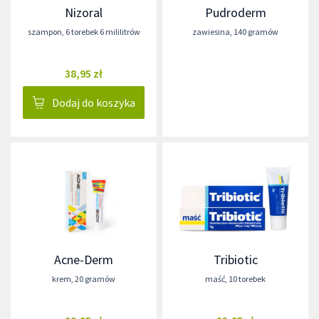
Nizoral
Pudroderm
szampon
,
6 torebek 6 mililitrów
zawiesina
,
140 gramów
38,95 zł
Dodaj do koszyka
Acne-Derm
Tribiotic
krem
,
20 gramów
maść
,
10 torebek