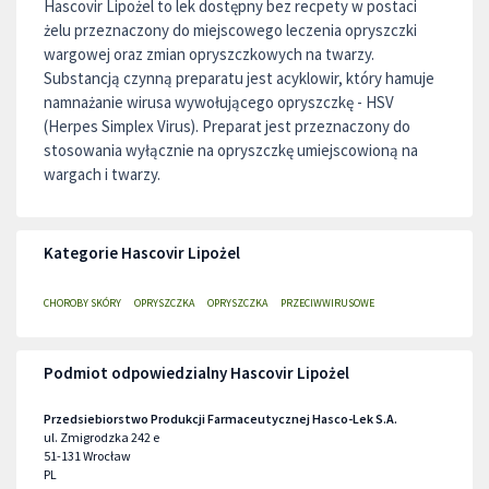
Hascovir Lipożel to lek dostępny bez recpety w postaci
żelu przeznaczony do miejscowego leczenia opryszczki
wargowej oraz zmian opryszczkowych na twarzy.
Substancją czynną preparatu jest acyklowir, który hamuje
namnażanie wirusa wywołującego opryszczkę - HSV
(Herpes Simplex Virus). Preparat jest przeznaczony do
stosowania wyłącznie na opryszczkę umiejscowioną na
wargach i twarzy.
Kategorie Hascovir Lipożel
CHOROBY SKÓRY
OPRYSZCZKA
OPRYSZCZKA
PRZECIWWIRUSOWE
Podmiot odpowiedzialny Hascovir Lipożel
Przedsiebiorstwo Produkcji Farmaceutycznej Hasco-Lek S.A.
ul. Zmigrodzka 242 e
51-131
Wrocław
PL