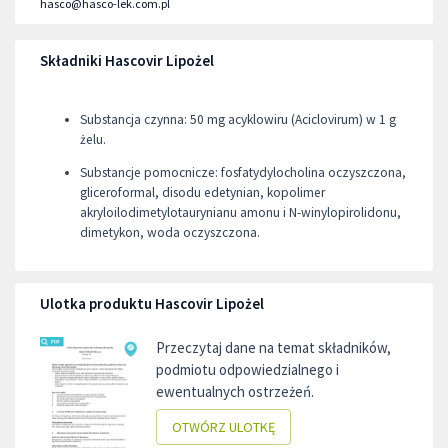
hasco@hasco-lek.com.pl
Składniki Hascovir Lipożel
Substancja czynna: 50 mg acyklowiru (Aciclovirum) w 1 g
żelu.
Substancje pomocnicze: fosfatydylocholina oczyszczona,
gliceroformal, disodu edetynian, kopolimer
akryloilodimetylotaurynianu amonu i N-winylopirolidonu,
dimetykon, woda oczyszczona.
Ulotka produktu Hascovir Lipożel
Przeczytaj dane na temat składników,
podmiotu odpowiedzialnego i
ewentualnych ostrzeżeń.
OTWÓRZ ULOTKĘ