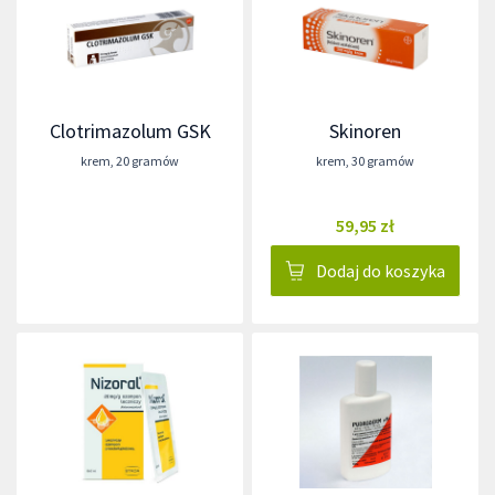
Clotrimazolum GSK
Skinoren
krem
,
20 gramów
krem
,
30 gramów
59,95 zł
Dodaj do koszyka