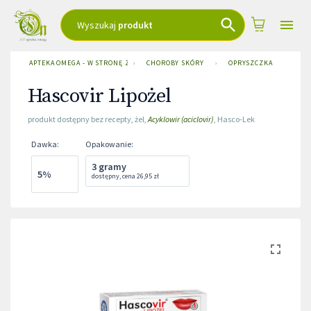
Wyszukaj
produkt
APTEKA OMEGA - W STRONĘ ZDROWIA
›
CHOROBY SKÓRY
›
OPRYSZCZKA
›
HAS
Hascovir Lipożel
produkt dostępny bez recepty
,
żel
,
Acyklowir (aciclovir)
,
Hasco-Lek
Dawka
:
Opakowanie
:
3 gramy
5%
dostępny
,
cena
26,95 zł