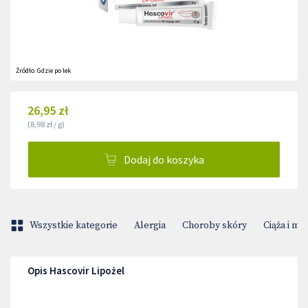
Źródło:
Gdzie po lek
26,95 zł
(
8,98 zł
/
g
)
Dodaj do koszyka
Wszystkie kategorie
Alergia
Choroby skóry
Ciąża i m
Opis Hascovir Lipożel