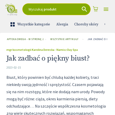
Wyszukaj
produkt
Wszystkie kategorie
Alergia
Choroby skóry
Ciąża 
APTEKA OMEGA - W STRONĘ ZDROWIA
›
WSZYSTKIE ARTYKUŁY
›
JAK ZADBAĆ O PIĘKN
mgr kosmetologii Karolina Derecka - Namisz Day Spa
Jak zadbać o piękny biust?
2023-02-15
Biust, który powinien być chlubą każdej kobiety, traci
niekiedy swoją jędrność i sprężystość. Czasem pojawiają
się na nim rozstępy, które nie dodają nam urody. Powody
mogą być różne: ciąża, okres karmienia piersią, diety
odchudzające… Na szczęście współczesna kosmetologia
zna wiele skutecznych rozwiązań, wspomaganych