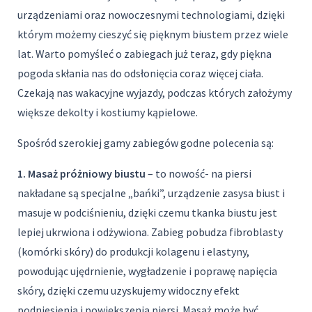
urządzeniami oraz nowoczesnymi technologiami, dzięki
którym możemy cieszyć się pięknym biustem przez wiele
lat. Warto pomyśleć o zabiegach już teraz, gdy piękna
pogoda skłania nas do odsłonięcia coraz więcej ciała.
Czekają nas wakacyjne wyjazdy, podczas których założymy
większe dekolty i kostiumy kąpielowe.
Spośród szerokiej gamy zabiegów godne polecenia są:
1. Masaż próżniowy biustu
– to nowość- na piersi
nakładane są specjalne „bańki”, urządzenie zasysa biust i
masuje w podciśnieniu, dzięki czemu tkanka biustu jest
lepiej ukrwiona i odżywiona. Zabieg pobudza fibroblasty
(komórki skóry) do produkcji kolagenu i elastyny,
powodując ujędrnienie, wygładzenie i poprawę napięcia
skóry, dzięki czemu uzyskujemy widoczny efekt
podniesienia i powiększenia piersi. Masaż może być