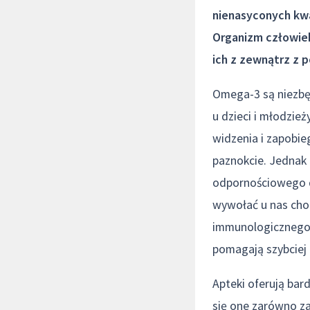
nienasyconych kwa
Organizm człowiek
ich z zewnątrz z 
Omega-3 są niezbę
u dzieci i młodzie
widzenia i zapobie
paznokcie. Jednak 
odpornościowego d
wywołać u nas cho
immunologicznego, 
pomagają szybciej z
Apteki oferują bar
się one zarówno za