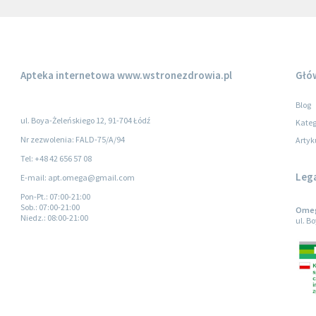
Apteka internetowa
www.wstronezdrowia.pl
Głó
Blog
ul. Boya-Żeleńskiego 12, 91-704 Łódź
Kateg
Nr zezwolenia: FALD-75/A/94
Artyk
Tel: +48 42 656 57 08
Leg
E-mail: apt.omega@gmail.com
Pon-Pt.
: 07:00-21:00
Sob.
: 07:00-21:00
Omega
Niedz.
: 08:00-21:00
ul. B