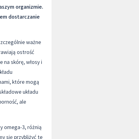
aszym organizmie.
tem dostarczanie
szczególnie ważne
rawiają ostrość
e na skórę, włosy i
układu
enami, które mogą
 składowe układu
porność, ale
sy omega-3, różnią
y się przybliżyć te