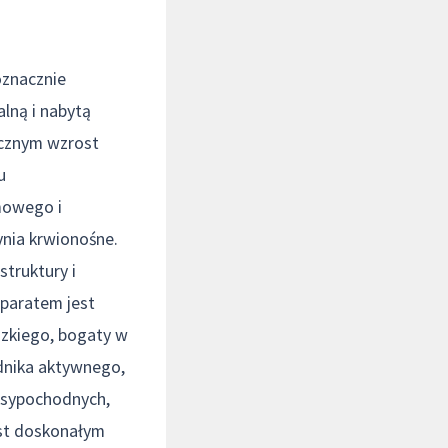
oznacznie
lną i nabytą
icznym wzrost
u
mowego i
ynia krwionośne.
truktury i
paratem jest
dzkiego, bogaty w
adnika aktywnego,
oksypochodnych,
est doskonałym