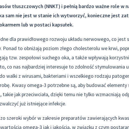
sów tłuszczowych (NNKT) i pełnią bardzo ważne role w n
a sam nie jest w stanie ich wytworzyć, konieczne jest za
pokarmem lub w postaci kapsułek.
dne dla prawidłowego rozwoju układu nerwowego, co jest 
ży. Ponad to obniżają poziom złego cholesterolu we krwi, pop
gają tzw. zespołowi suchego oka, a także wpływają korzystni
to, co nas najbardziej interesuje to zdolność stymulowania 
o walki z wirusami, bakteriami i wszelkiego rodzaju patog
robę. Kwasy omega-3 potrzebne są, aby budować elementy
takie jak przeciwciała, dzięki temu nie tylko wzmacniają od
walczyć już istniejące infekcje.
dzo szeroki wybór w zakresie preparatów zawierających kwa
wartością omega-3 jak i jakością, w związku z czym postaram