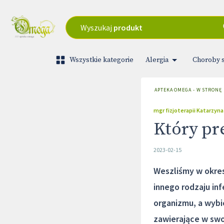
Wyszukaj
produkt
Wszystkie kategorie
Alergia
Choroby 
APTEKA OMEGA - W STRONĘ
mgr fizjoterapii Katarzyna
Który pr
2023-02-15
Weszliśmy w okres
innego rodzaju in
organizmu, a wybi
zawierające w swo