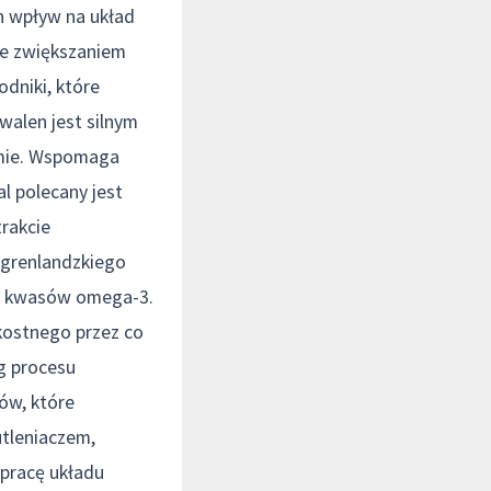
ch wpływ na układ
ze zwiększaniem
odniki, które
walen jest silnym
zmie. Wspomaga
l polecany jest
trakcie
a grenlandzkiego
u i kwasów omega-3.
kostnego przez co
g procesu
ów, które
utleniaczem,
 pracę układu