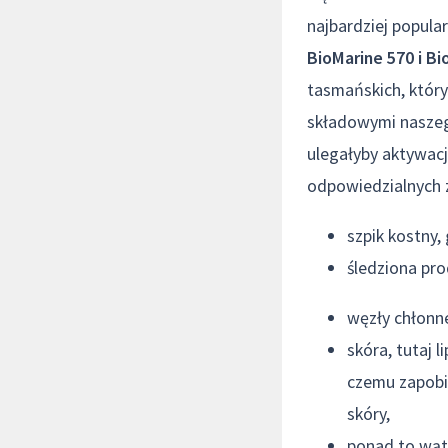
najbardziej popul
BioMarine 570 i Bi
tasmańskich, który
składowymi naszeg
ulegałyby aktywacj
odpowiedzialnych z
szpik kostny,
śledziona pro
węzły chłonne
skóra, tutaj 
czemu zapobi
skóry,
ponad to wątr