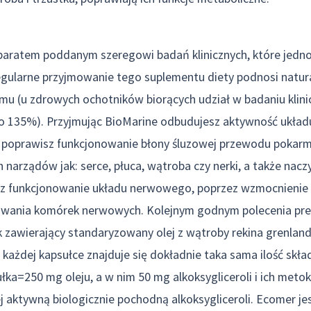
eparatem poddanym szeregowi badań klinicznych, które jedn
egularne przyjmowanie tego suplementu diety podnosi natura
mu (u zdrowych ochotników biorących udział w badaniu klin
o 135%). Przyjmując BioMarine odbudujesz aktywność układ
poprawisz funkcjonowanie błony śluzowej przewodu pokar
 narządów jak: serce, płuca, wątroba czy nerki, a także nacz
z funkcjonowanie układu nerwowego, poprzez wzmocnienie s
wania komórek nerwowych. Kolejnym godnym polecenia pre
ek zawierający standaryzowany olej z wątroby rekina grenlan
W każdej kapsułce znajduje się dokładnie taka sama ilość skł
łka=250 mg oleju, a w nim 50 mg alkoksygliceroli i ich met
ej aktywną biologicznie pochodną alkoksygliceroli. Ecomer j