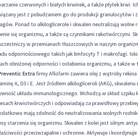
rzanie czerwonych i białych krwinek, a także płytek krwi. I
iązany jest z pobudzaniem go do produkcji granulocytów i 
gów. Ponad to alkiloglicerole i skwalen neutralizują wolne r
zenie się organizmu, a także są czynnikami rakotwórczymi. Sk
uczestniczy w przemianach tłuszczowych w naszym organi
du odpornościowego takich jak limfocyty T i makrofagi. Iskia
ach obniżonej odporności i osłabienia organizmu, a także w 
Preventic Extra
firmy Aflofarm zawiera olej z wątroby rekin
inę A, D3 i E. Jest źródłem alkilogliceroli (AKG), skwalen
wność układu immunologicznego. Wchodzą w skład szpiku 
cesach krwiotwórczych i odpowiadają za prawidłowy przebie
Dodatkowo mają zdolność do neutralizowania wolnych rodnik
esy starzenia się organizmu. Skwalen z kolei jest silnym anty
aściwości przeciwzapalne i ochronne. Aktywuje i koordynuje