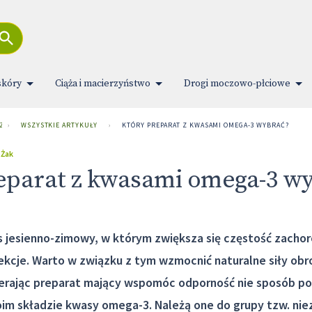
skóry
Ciąża i macierzyństwo
Drogi moczowo-płciowe
 ZDROWIA
›
WSZYSTKIE ARTYKUŁY
›
KTÓRY PREPARAT Z KWASAMI OMEGA-3 WYBRAĆ?
 Żak
eparat z kwasami omega-3 w
 jesienno-zimowy, w którym zwiększa się częstość zachor
fekcje. Warto w związku z tym wzmocnić naturalne siły ob
erając preparat mający wspomóc odporność nie sposób po
im składzie kwasy omega-3. Należą one do grupy tzw. ni