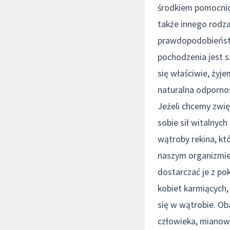
środkiem pomocnic
także innego rodza
prawdopodobieństw
pochodzenia jest s
się właściwie, żyj
naturalna odporno
Jeżeli chcemy zwi
sobie sił witalnyc
wątroby rekina, któ
naszym organizmie,
dostarczać je z po
kobiet karmiących,
się w wątrobie. Ob
człowieka, mianowi