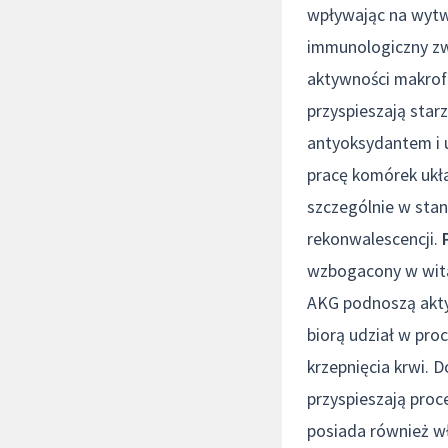
wpływając na wytwa
immunologiczny zw
aktywności makrofa
przyspieszają star
antyoksydantem i 
pracę komórek ukła
szczególnie w stan
rekonwalescencji.
wzbogacony w witam
AKG podnoszą akty
biorą udział w pro
krzepnięcia krwi. 
przyspieszają proc
posiada również wł