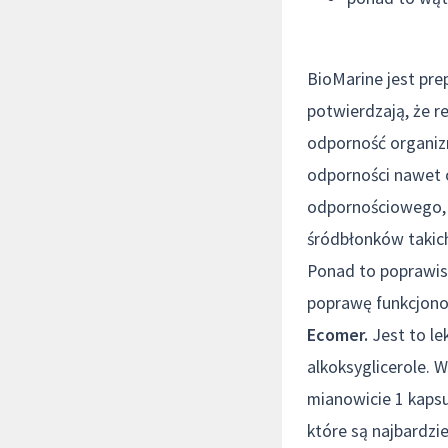
BioMarine jest pr
potwierdzają, że r
odporność organiz
odporności nawet 
odpornościowego, 
śródbłonków takich
Ponad to poprawis
poprawę funkcjono
Ecomer.
Jest to l
alkoksyglicerole. 
mianowicie 1 kapsu
które są najbardzi