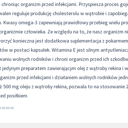
hroniąc organizm przed infekcjami. Przyspiesza proces goje
walen reguluje produkcję cholesterolu w wątrobie i zapobi
h. Kwasy omega-3 zapewniają prawidłowy przebieg wielu p
rganizmie człowieka. Ze względu na to, że nasz organizm nie
orzyć konieczna jest dodatkowa suplementacja z pokarmem
ów w postaci kapsułek. Witamina E jest silnym antyutleniac
aniu wolnych rodników i chroni organizm przed ich szkodl
st jedynym preparatem zawierającym olej z wątroby rekina i w
ganizm przed infekcjami i działaniem wolnych rodników jed
ż 500 mg oleju z wątroby rekina, pozwala to na stosowanie 2
zed posiłkiem.
3 00:00:00