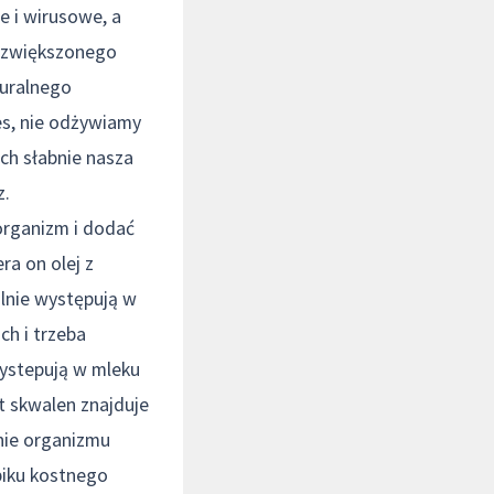
e i wirusowe, a
e zwiększonego
turalnego
es, nie odżywiamy
ch słabnie nasza
z.
organizm i dodać
ra on olej z
ralnie występują w
ch i trzeba
wystepują w mleku
t skwalen znajduje
anie organizmu
piku kostnego