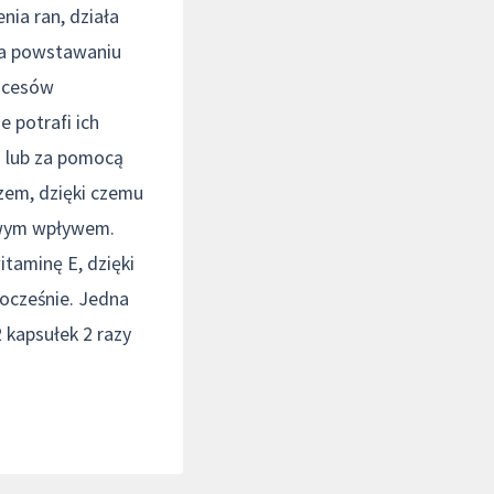
nia ran, działa
ega powstawaniu
rocesów
 potrafi ich
 lub za pomocą
zem, dzięki czemu
iwym wpływem.
itaminę E, dzięki
nocześnie. Jedna
 kapsułek 2 razy