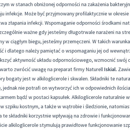
zym w stanach obniżonej odporności na zakażenia bakteryjn
ju infekcje. Może być przyjmowany profilaktycznie w okresi
a złapania infekcji. Wspomaganie odporności środkami na
zczególnie ważne gdy jesteśmy długotrwale narażeni na str
emy w ciągłym biegu, jesteśmy przemęczeni. W takich warunka
ść i dlatego należy pamiętać o wspomaganiu jej od wewnątr
ększyć aktywność układu odpornościowego, wzmocnić swój 
h warto zwrócić uwagę na preparat firmy Naturell
Iskial.
Zawie
ry bogaty jest w alkiloglicerole i skwalen. Składniki te natu
 jednak nie potrafi on wytworzyć ich w odpowiednich ilościa
karmem bądź w postaci kapsułek. Alkiloglicerole naturalnie 
 w szpiku kostnym, a także w wątrobie i śledzionie, natomias
a te składniki korzystnie wpływają na zdrowie i funkcjonow
cie alkiloglicerole stymulują prawidłowe funkcjonowanie sz