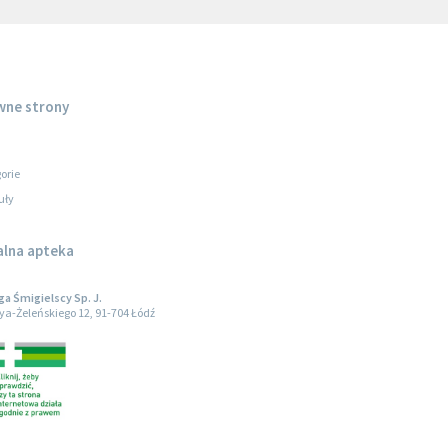
wne strony
orie
uły
alna apteka
 Śmigielscy Sp. J.
oya-Żeleńskiego 12, 91-704 Łódź