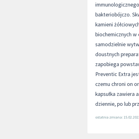
immunologicznego c
bakteriobójczo. Sk
kamieni żółciowyc
biochemicznych w o
samodzielnie wytw
doustnych preparat
zapobiega powstaw
Preventic Extra je
czemu chroni on or
kapsułka zawiera a
dziennie, po lub pr
ostatnia zmiana: 15.02.202