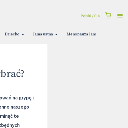
Polski
/
PLN
Dziecko
Jama ustna
Menopauza i andropauza
M
ybrać?
owań na grypę i
ronne naszego
minąć te
ezbędnych