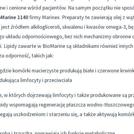
arne i cenione wśród pacjentów. Na samym początku nie spo
oMarine 1140
firmy Marinex. Preparaty te zawierają olej z w
 jest źródłem alkilogliceroli, skwalenu i kwasów omega-3, b
o układu odpornościowego, bez nich mechanizmy obronne 
i. Lipidy zawarte w BioMarine są składnikami również innych
a odporność, takich jak:
 gdzie komórki macierzyste produkują białe i czerwone krwink
dukująca limfocyty i przeciwciała
, w których dojrzewają limfocyty i także produkowane są pr
lipidy wspomagają regenerację płaszcza wodno-tłuszczowego 
egają uszkodzeniom i starzeniu się, a także aktywują komó
oba i trzustka, poprawiają ich funkcje metaboliczne.