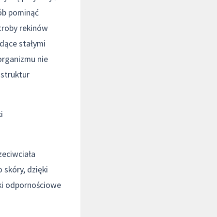
sób pominąć
ątroby rekinów
ędące stałymi
organizmu nie
 struktur
i
zeciwciała
skóry, dzięki
rki odpornościowe