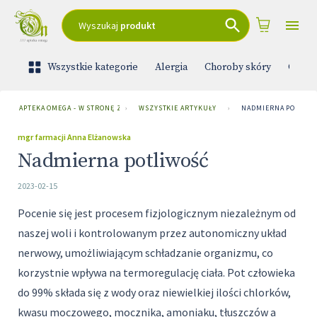
Wyszukaj
produkt
Wszystkie kategorie
Alergia
Choroby skóry
Ciąża 
APTEKA OMEGA - W STRONĘ ZDROWIA
›
WSZYSTKIE ARTYKUŁY
›
NADMIERNA POTLIW
mgr farmacji Anna Elżanowska
Nadmierna potliwość
2023-02-15
Pocenie się jest procesem fizjologicznym niezależnym od
naszej woli i kontrolowanym przez autonomiczny układ
nerwowy, umożliwiającym schładzanie organizmu, co
korzystnie wpływa na termoregulację ciała. Pot człowieka
do 99% składa się z wody oraz niewielkiej ilości chlorków,
kwasu moczowego, mocznika, amoniaku, tłuszczów a