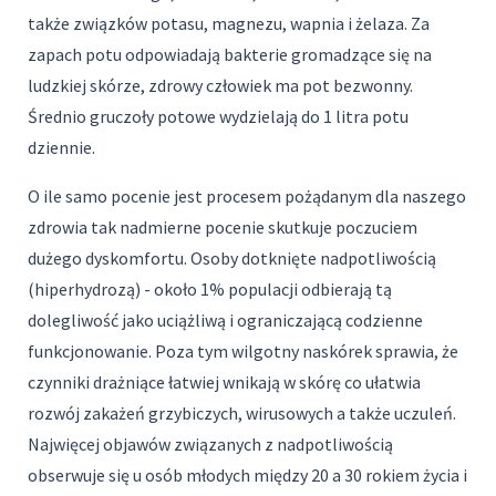
także związków potasu, magnezu, wapnia i żelaza. Za
zapach potu odpowiadają bakterie gromadzące się na
ludzkiej skórze, zdrowy człowiek ma pot bezwonny.
Średnio gruczoły potowe wydzielają do 1 litra potu
dziennie.
O ile samo pocenie jest procesem pożądanym dla naszego
zdrowia tak nadmierne pocenie skutkuje poczuciem
dużego dyskomfortu. Osoby dotknięte nadpotliwością
(hiperhydrozą) - około 1% populacji odbierają tą
dolegliwość jako uciążliwą i ograniczającą codzienne
funkcjonowanie. Poza tym wilgotny naskórek sprawia, że
czynniki drażniące łatwiej wnikają w skórę co ułatwia
rozwój zakażeń grzybiczych, wirusowych a także uczuleń.
Najwięcej objawów związanych z nadpotliwością
obserwuje się u osób młodych między 20 a 30 rokiem życia i