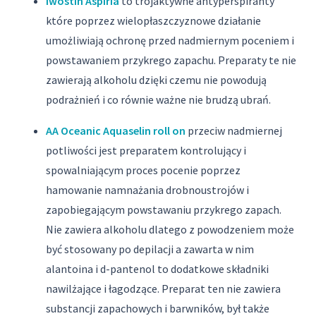
Iwostin Aspiria
to trójaktywne antyperspiranty
które poprzez wielopłaszczyznowe działanie
umożliwiają ochronę przed nadmiernym poceniem i
powstawaniem przykrego zapachu. Preparaty te nie
zawierają alkoholu dzięki czemu nie powodują
podrażnień i co równie ważne nie brudzą ubrań.
AA Oceanic Aquaselin roll on
przeciw nadmiernej
potliwości jest preparatem kontrolujący i
spowalniającym proces pocenie poprzez
hamowanie namnażania drobnoustrojów i
zapobiegającym powstawaniu przykrego zapach.
Nie zawiera alkoholu dlatego z powodzeniem może
być stosowany po depilacji a zawarta w nim
alantoina i d-pantenol to dodatkowe składniki
nawilżające i łagodzące. Preparat ten nie zawiera
substancji zapachowych i barwników, był także