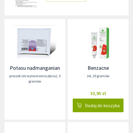
Potasu nadmanganian
Benzacne
proszek (do wytworzenia płynu)
,
5
żel
,
20 gramów
gramów
33,95 zł
Dodaj do koszyka