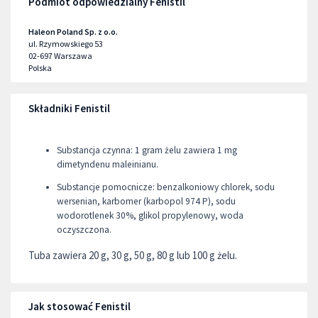
Podmiot odpowiedzialny Fenistil
Haleon Poland Sp. z o.o.
ul. Rzymowskiego 53
02-697
Warszawa
Polska
Składniki Fenistil
Substancja czynna: 1 gram żelu zawiera 1 mg
dimetyndenu maleinianu.
Substancje pomocnicze: benzalkoniowy chlorek, sodu
wersenian, karbomer (karbopol 974 P), sodu
wodorotlenek 30%, glikol propylenowy, woda
oczyszczona.
Tuba zawiera 20 g, 30 g, 50 g, 80 g lub 100 g żelu.
Jak stosować Fenistil