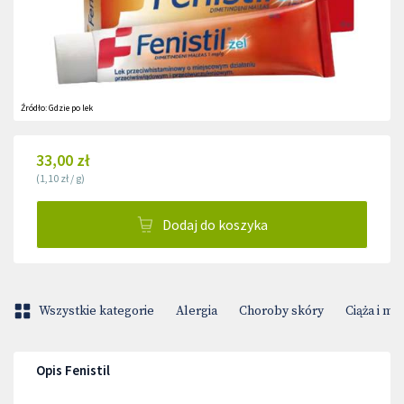
Źródło:
Gdzie po lek
33,00 zł
(
1,10 zł
/
g
)
Dodaj do koszyka
Wszystkie kategorie
Alergia
Choroby skóry
Ciąża i m
Opis Fenistil