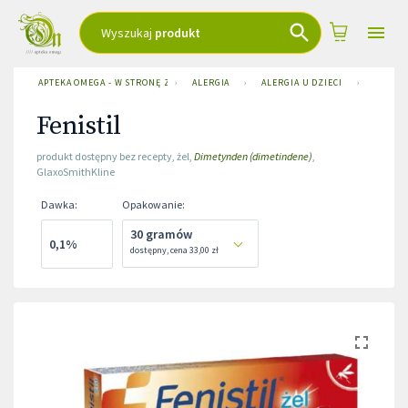
Wyszukaj
produkt
APTEKA OMEGA - W STRONĘ ZDROWIA
›
ALERGIA
›
ALERGIA U DZIECI
›
FENIST
Fenistil
produkt dostępny bez recepty
,
żel
,
Dimetynden (dimetindene)
,
GlaxoSmithKline
Dawka
:
Opakowanie
:
30 gramów
0,1%
dostępny
,
cena
33,00 zł