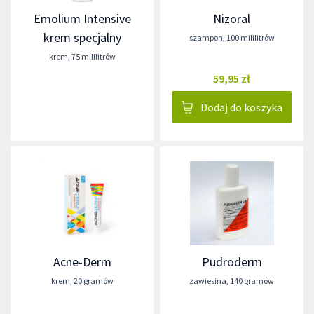
Emolium Intensive
Nizoral
krem specjalny
szampon
,
100 mililitrów
krem
,
75 mililitrów
59,95 zł
Dodaj do koszyka
Acne-Derm
Pudroderm
krem
,
20 gramów
zawiesina
,
140 gramów