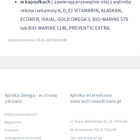
w kapsułkach
( zawierają przeważnie olej z wątroby
rekina i witaminy A, D, E): VITAMARIN, ALASKAN,
ECOMER, ISKIAL, GOLD OMEGA 3, BIO-MARINE 570
lub BIO-MARINE 1140, PREVENTIC EXTRA.
ostatnia zmiana: 15.02.2023 00:00:00
Apteka Omega - w stronę
Apteka internetowa
zdrowia
www.wstronezdrowia.pl
Polityka prywatności
ul. Boya-Żeleńskiego 12, 91-704 Łódź
Regulamin
Nr zezwolenia: FALD-75/A/94
Dostawy
Odstąpienie od umowy
Tel: +48 42 656 57 08