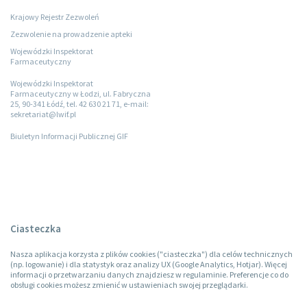
Krajowy Rejestr Zezwoleń
Zezwolenie na prowadzenie apteki
Wojewódzki Inspektorat
Farmaceutyczny
Wojewódzki Inspektorat
Farmaceutyczny w Łodzi, ul. Fabryczna
25, 90-341 Łódź, tel. 42 630 21 71, e-mail:
sekretariat@lwif.pl
Biuletyn Informacji Publicznej GIF
Ciasteczka
Nasza aplikacja korzysta z plików cookies ("ciasteczka") dla celów technicznych
(np. logowanie) i dla statystyk oraz analizy UX (Google Analytics, Hotjar). Więcej
informacji o przetwarzaniu danych znajdziesz w regulaminie. Preferencje co do
obsługi cookies możesz zmienić w ustawieniach swojej przeglądarki.