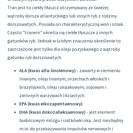
Tran jest to ciekły tłuszcz otrzymywany ze świeżej
wątroby dorsza atlantyckiego lub innych ryb z rodziny
dorszowatych . Posiada on charakterystyczną woń i smak.
Często "tranem" określa się ciekłe tłuszcze z innych
gatunków ryb. Jednak w ścisłym znaczeniu określenie to
zastrzeżone jest tylko dla oleju pozyskanego z wątroby
gatunku ryb dorszowatych.
ALA (kwas alfa-linolenowy)
- zawarty w siemieniu
lnianym, oleju lnianym, orzechach włoskich i
brazylijskich, oleju rzepakowym, sojowym i
zielonych warzywach liściastych.
EPA (kwas eikozapentaenowy)
DHA (kwas dokozaheksaenowy)
- jest element
budulcowym mózgu i siatkówki oka. Jest niezbędny
m.in. do przekazywania impulsów nerwowych i