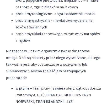
skóry, popękane piety, łupież, miękkie lub - łamliwe
paznokcie, zgrubiała skóra na łokciach
problemy urologiczne - częste oddawanie moczu
problemy gastryczne - niewłaściwe wydzielanie
soków trawiennych
problemy układu nerwowego, w tym wady narządów
zmysłów.
Niezbędne w ludzkim organizmie kwasy tłuszczowe
omega-3 nie są niestety przez niego wytwarzane, dlatego
tak ważne jest, aby dostarczać je w pożywieniu lub
suplementach. Można znaleźć je w następujących
preparatach:
w płynie
– Tran pitny ( zawiera olej z wątroby dorsza
i witaminy A, D, E): TRAN GAL, MOLLER’S TRAN
NORWESKI, TRAN ISLANDZKI – LYSI