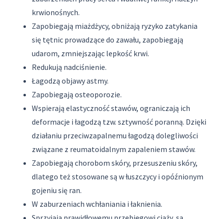
krwionośnych.
Zapobiegają miażdżycy, obniżają ryzyko zatykania
się tętnic prowadzące do zawału, zapobiegają
udarom, zmniejszając lepkość krwi.
Redukują nadciśnienie.
Łagodzą objawy astmy.
Zapobiegają osteoporozie.
Wspierają elastyczność stawów, ograniczają ich
deformacje i łagodzą tzw. sztywność poranną. Dzięki
działaniu przeciwzapalnemu łagodzą dolegliwości
związane z reumatoidalnym zapaleniem stawów.
Zapobiegają chorobom skóry, przesuszeniu skóry,
dlatego też stosowane są w łuszczycy i opóźnionym
gojeniu się ran.
W zaburzeniach wchłaniania i łaknienia.
Sprzyjają prawidłowemu przebiegowi ciąży, są