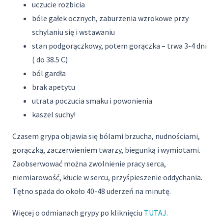
uczucie rozbicia
bóle gałek ocznych, zaburzenia wzrokowe przy
schylaniu się i wstawaniu
stan podgorączkowy, potem gorączka – trwa 3-4 dni
( do 38.5 C)
ból gardła
brak apetytu
utrata poczucia smaku i powonienia
kaszel suchy!
Czasem grypa objawia się bólami brzucha, nudnościami,
gorączką, zaczerwieniem twarzy, biegunką i wymiotami.
Zaobserwować można zwolnienie pracy serca,
niemiarowość, kłucie w sercu, przyśpieszenie oddychania.
Tętno spada do około 40-48 uderzeń na minutę.
Więcej o odmianach grypy po kliknięciu
TUTAJ.