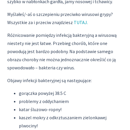
szybko w nabłonkach gardła, jamy nosowej i tchawicy.
Myślałeś/-aś o szczepieniu przeciwko wirusowi grypy?
Wszystkie za i przeciw znajdziesz
TUTAJ.
Różnicowanie pomiędzy infekcją bakteryjną a wirusową
niestety nie jest łatwe. Przebieg chorób, które one
powodują jest bardzo podobny. Na podstawie samego
obrazu choroby nie można jednoznacznie określić co ją
spowodowało – bakteria czy wirus.
Objawy infekcji bakteryjnej są następujące:
gorączka powyżej 38.5 C
problemy z oddychaniem
katar śluzowo-ropny!
kaszel mokry z odkrztuszaniem zielonkawej
plwociny!