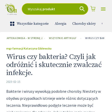
Wyszukaj
produkt
Wszystkie kategorie
Alergia
Choroby skóry
Ciąża 
APTEKA OMEGA - W STRONĘ ZDROWIA
›
WSZYSTKIE ARTYKUŁY
›
WIRUS CZY BAKTERIA
mgr farmacji Katarzyna Giblewska
Wirus czy bakteria? Czyli jak
odróżnić i skutecznie zwalczać
infekcje.
2023-02-15
Bakterie i wirusy wywołują podobne choroby. Niestety w
obydwu przypadkach istnieje wiele różnic dotyczących
leczenia. Nieprawidłowo podjęte leczenie może być