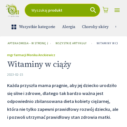
Wyszukaj
produkt
Wszystkie kategorie
Alergia
Choroby skóry
Ciąża 
APTEKA OMEGA - W STRONĘ ZDROWIA
›
WSZYSTKIE ARTYKUŁY
›
WITAMINY W CIĄŻY
mgr farmacji Monika Anckiewicz
Witaminy w ciąży
2023-02-15
Każda przyszła mama pragnie, aby jej dziecko urodziło
się silne i zdrowe, dlatego tak bardzo ważna jest
odpowiednio zbilansowana dieta kobiety ciężarnej,
która nie tylko zapewni prawidłowy rozwój dziecku, ale
i pozwoli utrzymać prawidłowy stan zdrowia matki.