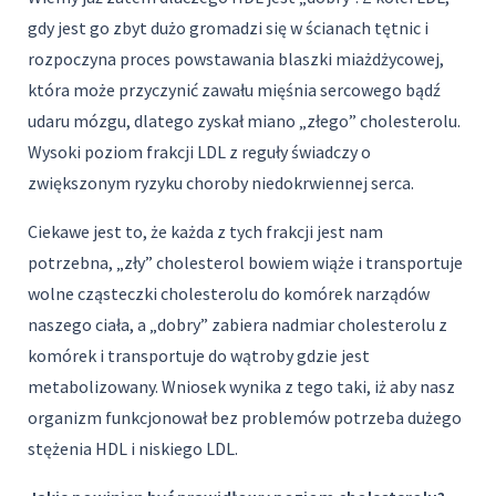
gdy jest go zbyt dużo gromadzi się w ścianach tętnic i
rozpoczyna proces powstawania blaszki miażdżycowej,
która może przyczynić zawału mięśnia sercowego bądź
udaru mózgu, dlatego zyskał miano „złego” cholesterolu.
Wysoki poziom frakcji LDL z reguły świadczy o
zwiększonym ryzyku choroby niedokrwiennej serca.
Ciekawe jest to, że każda z tych frakcji jest nam
potrzebna, „zły” cholesterol bowiem wiąże i transportuje
wolne cząsteczki cholesterolu do komórek narządów
naszego ciała, a „dobry” zabiera nadmiar cholesterolu z
komórek i transportuje do wątroby gdzie jest
metabolizowany. Wniosek wynika z tego taki, iż aby nasz
organizm funkcjonował bez problemów potrzeba dużego
stężenia HDL i niskiego LDL.