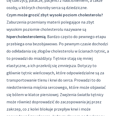
się cukrzycy, palacze, pacjenci z nadciśnieniem, a także
osoby, u których choroby serca są dziedziczne.
Czym może grozić zbyt wysoki poziom cholesterolu?
Zaburzenia przemiany materii polegające na zbyt
wysokim poziomie cholesterolu nazywane są
hipercholesterolemią
. Bardzo często do pewnego etapu
przebiega ona bezobjawowo. Po pewnym czasie dochodzi
do odkładania się złogów cholesterolu w ścianach tętnic, a
to prowadzi do miażdżycy. Tętnice stają się mniej
elastyczne, a ich przekrój się zmniejsza. Dotyczy to
głównie tętnic wieńcowych, które odpowiedzialne są za
transportowanie tlenu i krwi do serca. Prowadzi to do
niedotlenienia mięśnia sercowego, które może objawiać
się bólem w klatce piersiowej. Zwężenia światła tętnicy
może również doprowadzić do zaczopowania jej przez
zakrzep, co z kolei blokuje przepływ krwi i może