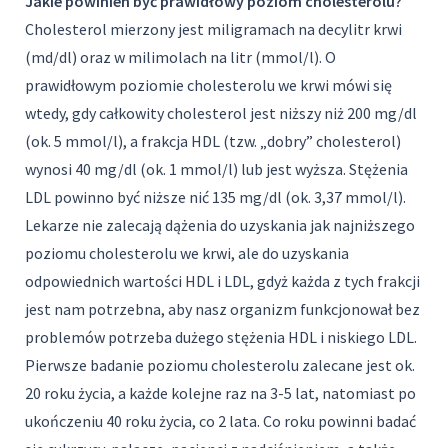
Jakie powinien być prawidłowy poziom cholesterolu?
Cholesterol mierzony jest miligramach na decylitr krwi
(md/dl) oraz w milimolach na litr (mmol/l). O
prawidłowym poziomie cholesterolu we krwi mówi się
wtedy, gdy całkowity cholesterol jest niższy niż 200 mg/dl
(ok. 5 mmol/l), a frakcja HDL (tzw. „dobry” cholesterol)
wynosi 40 mg/dl (ok. 1 mmol/l) lub jest wyższa. Stężenia
LDL powinno być niższe nić 135 mg/dl (ok. 3,37 mmol/l).
Lekarze nie zalecają dążenia do uzyskania jak najniższego
poziomu cholesterolu we krwi, ale do uzyskania
odpowiednich wartości HDL i LDL, gdyż każda z tych frakcji
jest nam potrzebna, aby nasz organizm funkcjonował bez
problemów potrzeba dużego stężenia HDL i niskiego LDL.
Pierwsze badanie poziomu cholesterolu zalecane jest ok.
20 roku życia, a każde kolejne raz na 3-5 lat, natomiast po
ukończeniu 40 roku życia, co 2 lata. Co roku powinni badać