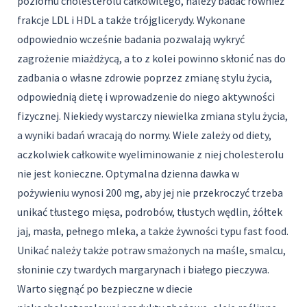
poziomu cholesterolu całkowitego, należy badać również
frakcje LDL i HDL a także trójglicerydy. Wykonane
odpowiednio wcześnie badania pozwalają wykryć
zagrożenie miażdżycą, a to z kolei powinno skłonić nas do
zadbania o własne zdrowie poprzez zmianę stylu życia,
odpowiednią dietę i wprowadzenie do niego aktywności
fizycznej. Niekiedy wystarczy niewielka zmiana stylu życia,
a wyniki badań wracają do normy. Wiele zależy od diety,
aczkolwiek całkowite wyeliminowanie z niej cholesterolu
nie jest konieczne. Optymalna dzienna dawka w
pożywieniu wynosi 200 mg, aby jej nie przekroczyć trzeba
unikać tłustego mięsa, podrobów, tłustych wędlin, żółtek
jaj, masła, pełnego mleka, a także żywności typu fast food.
Unikać należy także potraw smażonych na maśle, smalcu,
słoninie czy twardych margarynach i białego pieczywa.
Warto sięgnąć po bezpieczne w diecie