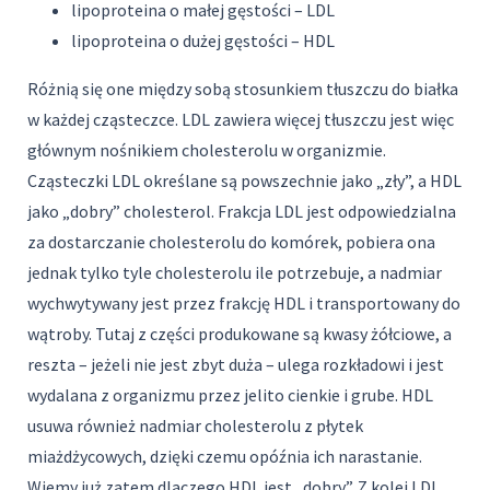
lipoproteina o małej gęstości – LDL
lipoproteina o dużej gęstości – HDL
Różnią się one między sobą stosunkiem tłuszczu do białka
w każdej cząsteczce. LDL zawiera więcej tłuszczu jest więc
głównym nośnikiem cholesterolu w organizmie.
Cząsteczki LDL określane są powszechnie jako „zły”, a HDL
jako „dobry” cholesterol. Frakcja LDL jest odpowiedzialna
za dostarczanie cholesterolu do komórek, pobiera ona
jednak tylko tyle cholesterolu ile potrzebuje, a nadmiar
wychwytywany jest przez frakcję HDL i transportowany do
wątroby. Tutaj z części produkowane są kwasy żółciowe, a
reszta – jeżeli nie jest zbyt duża – ulega rozkładowi i jest
wydalana z organizmu przez jelito cienkie i grube. HDL
usuwa również nadmiar cholesterolu z płytek
miażdżycowych, dzięki czemu opóźnia ich narastanie.
Wiemy już zatem dlaczego HDL jest „dobry”. Z kolei LDL,