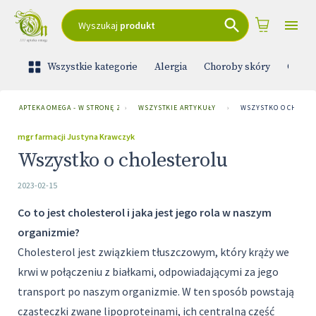
Wyszukaj
produkt
Wszystkie kategorie
Alergia
Choroby skóry
Ciąża 
APTEKA OMEGA - W STRONĘ ZDROWIA
›
WSZYSTKIE ARTYKUŁY
›
WSZYSTKO O CHOLES
mgr farmacji Justyna Krawczyk
Wszystko o cholesterolu
2023-02-15
Co to jest cholesterol i jaka jest jego rola w naszym
organizmie?
Cholesterol jest związkiem tłuszczowym, który krąży we
krwi w połączeniu z białkami, odpowiadającymi za jego
transport po naszym organizmie. W ten sposób powstają
cząsteczki zwane lipoproteinami, ich centralną część