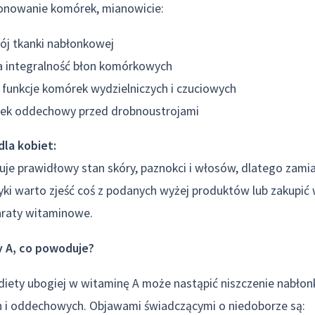
onowanie komórek, mianowicie:
ój tkanki nabłonkowej
 integralność błon komórkowych
 funkcje komórek wydzielniczych i czuciowych
nek oddechowy przed drobnoustrojami
dla kobiet:
uje prawidłowy stan skóry, paznokci i włosów, dlatego zam
ki warto zjeść coś z podanych wyżej produktów lub zakupić
raty witaminowe.
y A, co powoduje?
iety ubogiej w witaminę A może nastąpić niszczenie nabłon
i oddechowych. Objawami świadczącymi o niedoborze są: