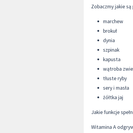
Zobaczmy jakie są
marchew
brokuł
dynia
szpinak
kapusta
wątroba zwie
tłuste ryby
sery i masła
żółtka jaj
Jakie funkcje speł
Witamina A odgryw