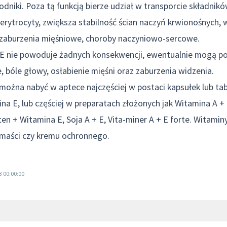
odniki. Poza tą funkcją bierze udział w transporcie składni
erytrocyty, zwiększa stabilność ścian naczyń krwionośnych,
 zaburzenia mięśniowe, choroby naczyniowo-sercowe.
E nie powoduje żadnych konsekwencji, ewentualnie mogą po
, bóle głowy, osłabienie mięśni oraz zaburzenia widzenia.
można nabyć w aptece najczęściej w postaci kapsułek lub ta
na E, lub częściej w preparatach złożonych jak Witamina A + E
ten + Witamina E, Soja A + E, Vita-miner A + E forte. Witamin
 maści czy kremu ochronnego.
3 00:00:00