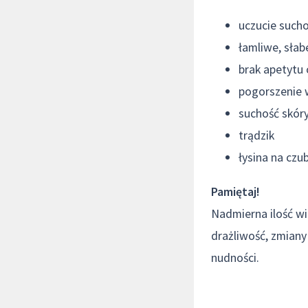
uczucie sucho
łamliwe, słab
brak apetytu 
pogorszenie 
suchość skór
trądzik
łysina na czu
Pamiętaj!
Nadmierna ilość wi
drażliwość, zmiany
nudności.