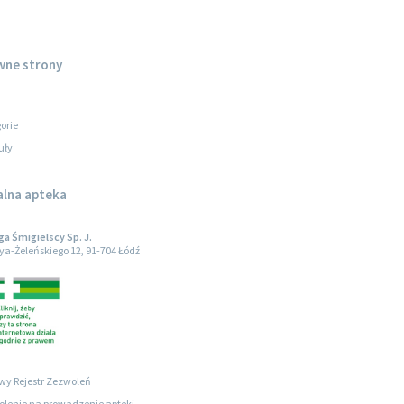
wne strony
orie
uły
alna apteka
 Śmigielscy Sp. J.
oya-Żeleńskiego 12, 91-704 Łódź
wy Rejestr Zezwoleń
lenie na prowadzenie apteki