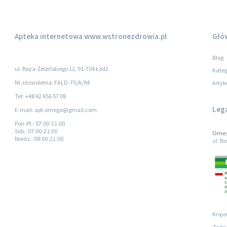
Apteka internetowa
www.wstronezdrowia.pl
Głó
Blog
ul. Boya-Żeleńskiego 12, 91-704 Łódź
Kateg
Nr zezwolenia: FALD-75/A/94
Artyk
Tel: +48 42 656 57 08
Leg
E-mail: apt.omega@gmail.com
Pon-Pt.
: 07:00-21:00
Sob.
: 07:00-21:00
Omega
Niedz.
: 08:00-21:00
ul. B
Krajo
Zezwo