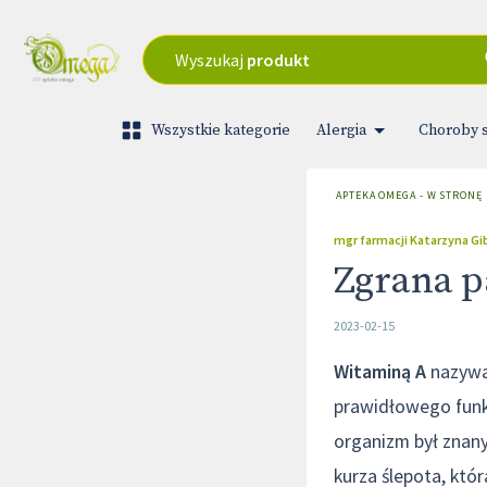
Wyszukaj
produkt
Wszystkie kategorie
Alergia
Choroby 
APTEKA OMEGA - W STRONĘ
mgr farmacji Katarzyna G
Zgrana pa
2023-02-15
Witaminą A
nazywa 
prawidłowego funkc
organizm był znany
kurza ślepota, któ