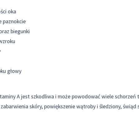
ści oka
e paznokcie
oraz biegunki
wzroku
y
bku głowy
taminy A jest szkodliwa i może powodować wiele schorzeń t
 zabarwienia skóry, powiększenie wątroby i śledziony, świąd 