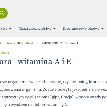
skóry
Ciąża i macierzyństwo
Drogi moczowo-płciowe
 ZDROWIA
›
WSZYSTKIE ARTYKUŁY
›
ZGRANA PARA - WITAMINA A I E
iblewska
ra - witamina A i E
się organiczne związki chemiczne, czyli retinoidy, które są 
jonowania organizmu. Została odkryta jako jedna z pierwsz
 starożytnym cywilizacjom (Egipt, Grecja), właśnie wtedy po
ra była wynikiem niedoboru witaminy A.