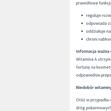
prawidłowe funkcj
reguluje rozw
odpowiada za
oddziałuje na
chroni nabło
Informacja ważna 
Witamina A utrzym
fortunę na kosmety
odpowiednie prepa
Niedobór witamin
Otóż w przypadku d
dróg pokarmowych 