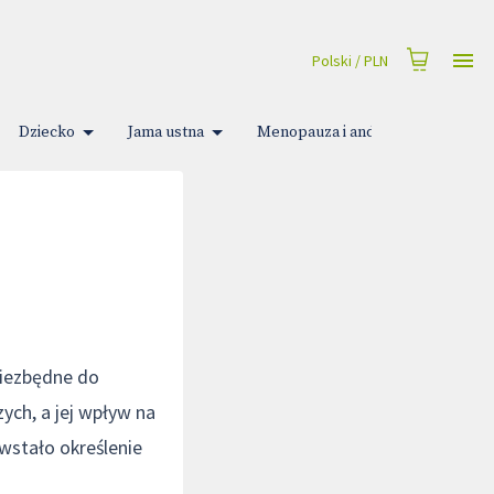
Polski
/
PLN
Dziecko
Jama ustna
Menopauza i andropauza
M
niezbędne do
ych, a jej wpływ na
wstało określenie