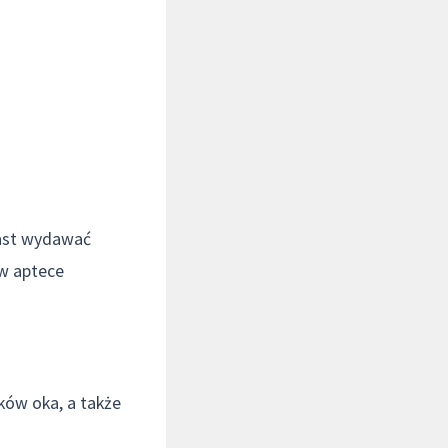
iast wydawać
 w aptece
ków oka, a także