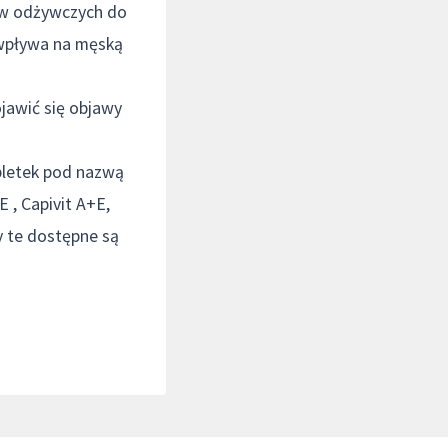
ków odżywczych do
 wpływa na męską
jawić się objawy
bletek pod nazwą
 , Capivit A+E,
y te dostępne są