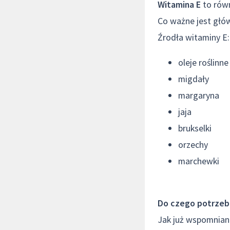
Witamina E
to równ
Co ważne jest głó
Źrodła witaminy E:
oleje roślinne
migdały
margaryna
jaja
brukselki
orzechy
marchewki
Do czego potrzebn
Jak już wspomnian