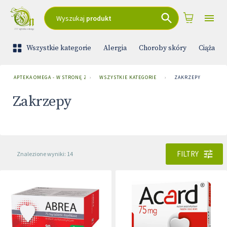
Wyszukaj
produkt
Wszystkie kategorie
Alergia
Choroby skóry
Ciąża i 
APTEKA OMEGA - W STRONĘ ZDROWIA
›
WSZYSTKIE KATEGORIE
›
ZAKRZEPY
Zakrzepy
FILTRY
Znalezione wyniki: 14