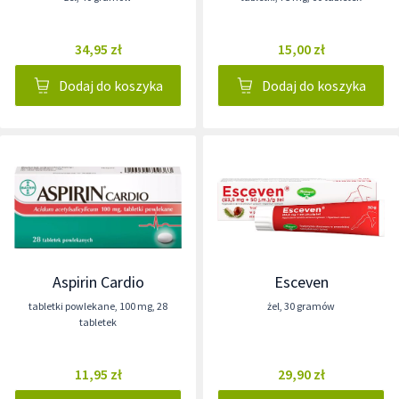
34,95 zł
15,00 zł
Dodaj do koszyka
Dodaj do koszyka
Aspirin Cardio
Esceven
tabletki powlekane
,
100 mg
,
28
żel
,
30 gramów
tabletek
11,95 zł
29,90 zł