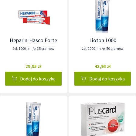
Heparin-Hasco Forte
Lioton 1000
żel
,
1000 j.m./g
,
35 gramów
żel
,
1000 j.m./g
,
50 gramów
29,95 zł
43,95 zł
Dodaj do koszyka
Dodaj do koszyka