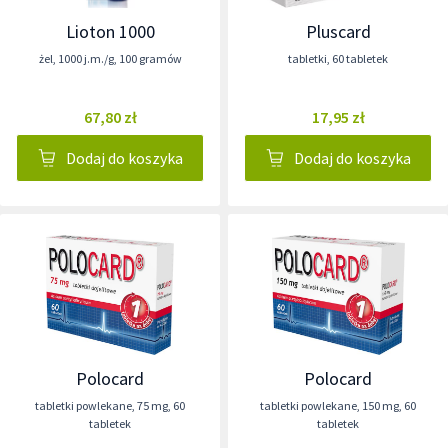
Lioton 1000
Pluscard
żel
,
1000 j.m./g
,
100 gramów
tabletki
,
60 tabletek
67,80 zł
17,95 zł
Dodaj do koszyka
Dodaj do koszyka
Polocard
Polocard
tabletki powlekane
,
75 mg
,
60
tabletki powlekane
,
150 mg
,
60
tabletek
tabletek