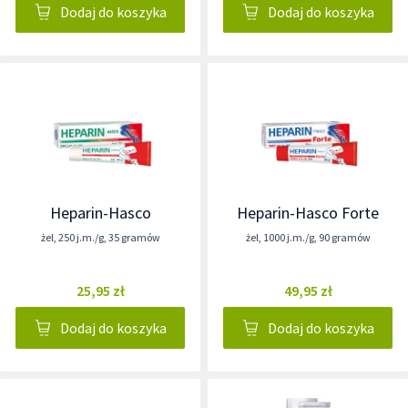
Dodaj do koszyka
Dodaj do koszyka
Heparin-Hasco
Heparin-Hasco Forte
żel
,
250 j.m./g
,
35 gramów
żel
,
1000 j.m./g
,
90 gramów
25,95 zł
49,95 zł
Dodaj do koszyka
Dodaj do koszyka