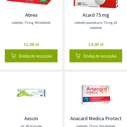
Abrea
Acard 75 mg
tabletki
,
75 mg
,
90 tabletek
tabletki powlekane
,
75 mg
,
60
tabletek
11,00 zł
14,95 zł
Dodaj do koszyka
Dodaj do koszyka
Aescin
Anacard Medica Protect
żel
,
40 gramów
tabletki
,
75 mg
,
60 tabletek