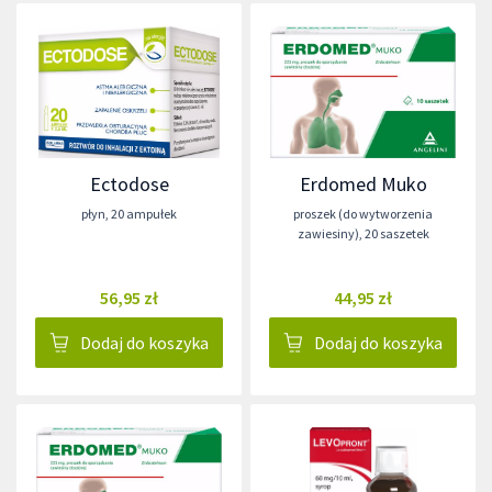
Ectodose
Erdomed Muko
płyn
,
20 ampułek
proszek (do wytworzenia
zawiesiny)
,
20 saszetek
56,95 zł
44,95 zł
Dodaj do koszyka
Dodaj do koszyka