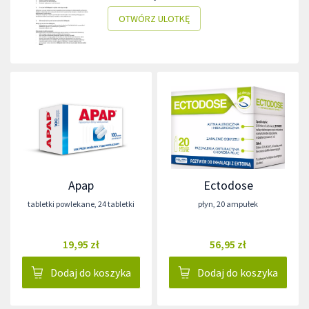
OTWÓRZ ULOTKĘ
Apap
Ectodose
tabletki powlekane
,
24 tabletki
płyn
,
20 ampułek
19,95 zł
56,95 zł
Dodaj do koszyka
Dodaj do koszyka