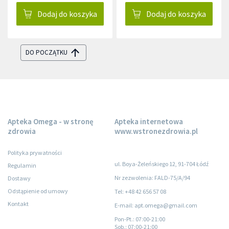
Dodaj do koszyka
Dodaj do koszyka
DO POCZĄTKU
Apteka Omega - w stronę
Apteka internetowa
zdrowia
www.wstronezdrowia.pl
Polityka prywatności
ul. Boya-Żeleńskiego 12, 91-704 Łódź
Regulamin
Nr zezwolenia: FALD-75/A/94
Dostawy
Odstąpienie od umowy
Tel: +48 42 656 57 08
Kontakt
E-mail: apt.omega@gmail.com
Pon-Pt.
: 07:00-21:00
Sob.
: 07:00-21:00