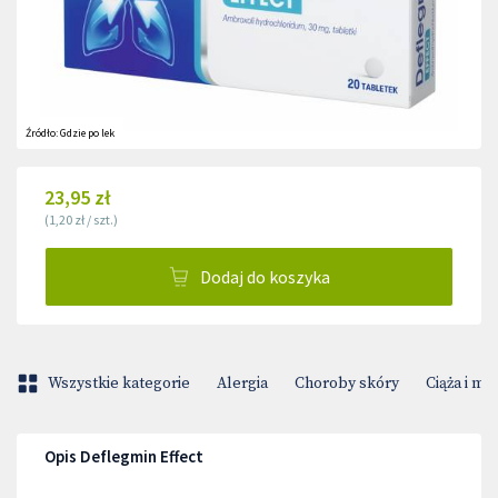
Źródło:
Gdzie po lek
23,95 zł
(
1,20 zł
/
szt.
)
Dodaj do koszyka
Wszystkie kategorie
Alergia
Choroby skóry
Ciąża i m
Opis Deflegmin Effect