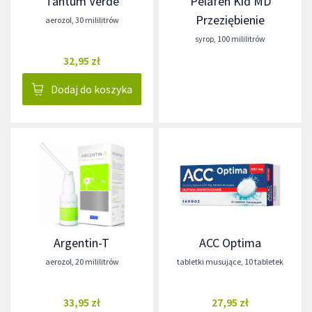
Tantum Verde
Pelafen Kid MD
Przeziębienie
aerozol
,
30 mililitrów
syrop
,
100 mililitrów
32,95 zł
Dodaj do koszyka
Argentin-T
ACC Optima
aerozol
,
20 mililitrów
tabletki musujące
,
10 tabletek
33,95 zł
27,95 zł