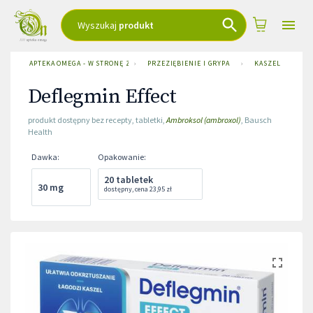
Wyszukaj
produkt
APTEKA OMEGA - W STRONĘ ZDROWIA
›
PRZEZIĘBIENIE I GRYPA
›
KASZEL
›
D
Deflegmin Effect
produkt dostępny bez recepty
,
tabletki
,
Ambroksol (ambroxol)
,
Bausch
Health
Dawka
:
Opakowanie
:
20 tabletek
30 mg
dostępny
,
cena
23,95 zł