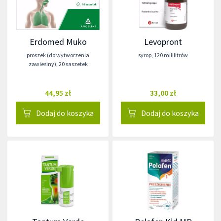
Erdomed Muko
Levopront
proszek (do wytworzenia
syrop
,
120 mililitrów
zawiesiny)
,
20 saszetek
44,95 zł
33,00 zł
Dodaj do koszyka
Dodaj do koszyka