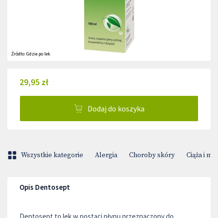
Źródło:
Gdzie po lek
29,95 zł
Dodaj do koszyka
Wszystkie kategorie
Alergia
Choroby skóry
Ciąża i m
Opis Dentosept
Dentosept to lek w postaci płynu przeznaczony do