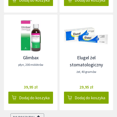
Glimbax
Elugel żel
stomatologiczny
płyn
,
200 mililitrów
żel
,
40 gramów
39,95 zł
29,95 zł
Dodaj do koszyka
Dodaj do koszyka