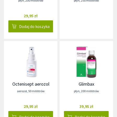
płyn
,
200 mililitrów
płyn
,
250 mililitrów
29,95 zł
Dodaj do koszyka
Octenisept aerozol
Glimbax
aerozol
,
50 mililitrów
płyn
,
200 mililitrów
29,95 zł
39,95 zł
Dodaj do koszyka
Dodaj do koszyka