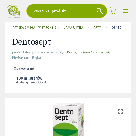
Wyszukaj
produkt
APTEKA OMEGA - W STRONĘ ZDROWIA
›
JAMA USTNA
›
AFTY
›
DENTOSEPT
Dentosept
produkt dostępny bez recepty
,
płyn
,
Wyciągi ziołowe (multiherbal)
,
Phytopharm Klęka
Opakowanie
:
100 mililitrów
dostępny
,
cena
29,95 zł