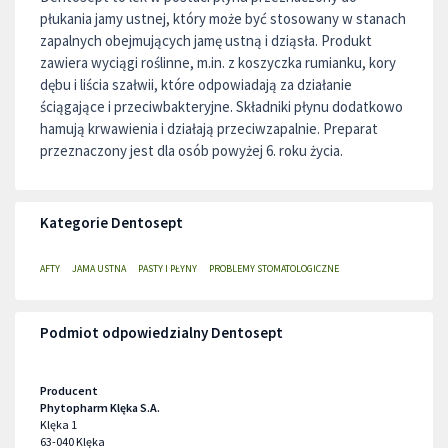
płukania jamy ustnej, który może być stosowany w stanach
zapalnych obejmujących jamę ustną i dziąsła. Produkt
zawiera wyciągi roślinne, m.in. z koszyczka rumianku, kory
dębu i liścia szałwii, które odpowiadają za działanie
ściągające i przeciwbakteryjne. Składniki płynu dodatkowo
hamują krwawienia i działają przeciwzapalnie. Preparat
przeznaczony jest dla osób powyżej 6. roku życia.
Kategorie Dentosept
AFTY
JAMA USTNA
PASTY I PŁYNY
PROBLEMY STOMATOLOGICZNE
Podmiot odpowiedzialny Dentosept
Producent
Phytopharm Klęka S.A.
Klęka 1
63-040
Klęka