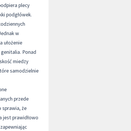
podpiera plecy
kki podgłówek.
codziennych
 Jednak w
a ułożenie
 genitalia. Ponad
liskość miedzy
które samodzielnie
one
ianych przede
 sprawia, że
ka jest prawidłowo
, zapewniając