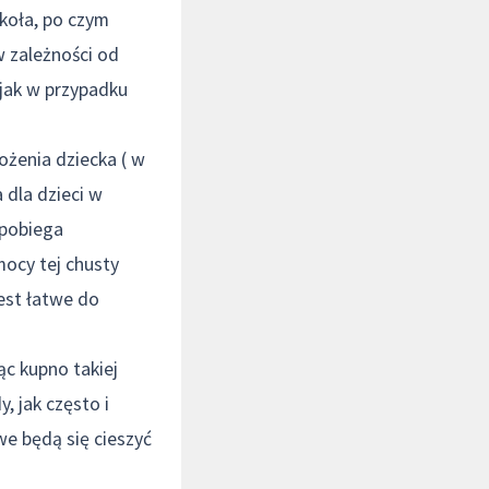
koła, po czym
w zależności od
 jak w przypadku
ożenia dziecka ( w
a dla dzieci w
apobiega
mocy tej chusty
jest łatwe do
ąc kupno takiej
, jak często i
e będą się cieszyć