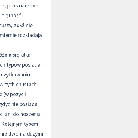
ane, przeznaczone
iejętność
husty, gdyż nie
iernie rozkładają
nia się kilka
ych typów posiada
w użytkowaniu
 W tych chustach
e (w pozycji
gdyż nie posiada
ci ani do noszenia
a. Kolejnym typem
onnie dwoma dużymi