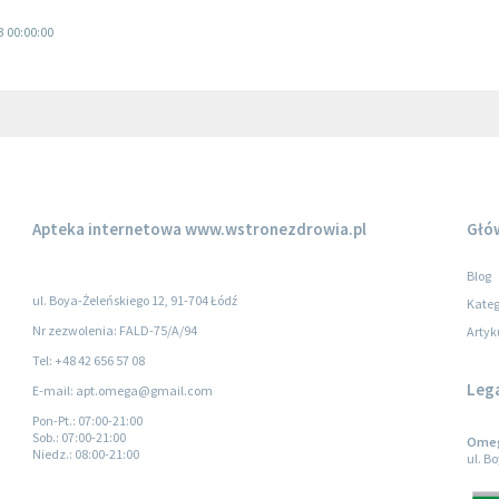
3 00:00:00
Apteka internetowa
www.wstronezdrowia.pl
Głó
Blog
ul. Boya-Żeleńskiego 12, 91-704 Łódź
Kateg
Nr zezwolenia: FALD-75/A/94
Artyk
Tel: +48 42 656 57 08
Leg
E-mail: apt.omega@gmail.com
Pon-Pt.
: 07:00-21:00
Sob.
: 07:00-21:00
Omega
Niedz.
: 08:00-21:00
ul. B