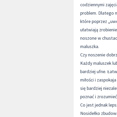
codziennymi zajęc
problem. Dlatego 
które poprzez „uw
ułatwiają zrobien
noszone w chustach
maluszka.
Czy noszenie dobr
Każdy maluszek lubi
bardziej ufne. Łat
miłości i zaspokaj
się bardziej nieza
poznać i zrozumieć
Co jest jednak lep
Nosidełko zbudowa