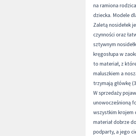
na ramiona rodzica
dziecka. Modele d
Zaletą nosidełek 
czynności oraz łat
sztywnym nosidełk
kręgosłupa w zaokr
to materiał, z któ
maluszkiem a noszą
trzymają główkę (3
W sprzedaży pojaw
unowocześnioną for
wszystkim krojem o
materiał dobrze do
podparty, a jego c