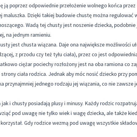
ię ją poprzez odpowiednie przełożenie wolnego końca przez 
ej maluszka. Dzięki takiej budowie chustę można regulować 
oszącego. Wadą tej chusty jest noszenie dziecka, podobnie
j, na jednym ramieniu.
sty jest chusta wiązana. Daje ona największe możliwości uł
edzącej, z przodu czy też tyłu ciała), przez co jest odpowiedni
atkowo ciężar pociechy rozłożony jest na oba ramiona co z
j strony ciała rodzica. Jednak aby móc nosić dziecko przy po
ka przynajmniej jednego rodzaju jej wiązania, co nie zawsze 
ak i chusty posiadają plusy i minusy. Każdy rodzic rozpatruj
iąć pod uwagę nie tylko wiek i wagę dziecka, ale także kiedy
j korzystał. Gdy rodzice wezmą pod uwagę wszystkie składow