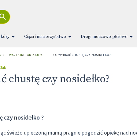
skóry
Ciąża i macierzyństwo
Drogi moczowo-płciowe
 ZDROWIA
›
WSZYSTKIE ARTYKUŁY
›
CO WYBRAĆ CHUSTĘ CZY NOSIDEŁKO?
 Żak
ć chustę czy nosidełko?
ę czy nosidełko ?
dąc świeżo upieczoną mamą pragnie pogodzić opiekę nad n