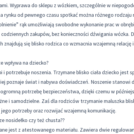
iami. Wyprawa do sklepu z wózkiem, szczególnie w niepogodę
na rynku od pewnego czasu spotkać można różnego rodzaju no
olnienie” rąk umożliwiają swobodne wykonanie prac w obręb
ie codziennych zakupów, bez konieczności dźwigania wózka. 
 znajdują się blisko rodzica co wzmacnia wzajemną relację 
ze wpływa na dziecko?
 i potrzebuje noszenia. Trzymane blisko ciała dziecko jest sp
wiej poznaje świat i nabywa doświadczeń. Noszenie stanowi 
a ogromną potrzebę bezpieczeństwa, dzięki czemu w później
leżne i samodzielne. Zaś dla rodziców trzymanie maluszka bli
 jego potrzeby oraz rozwijać wzajemną komunikację.
sze nosidełko czy też chusta??
ne jest z atestowanego materiału. Zawiera dwie regulowan