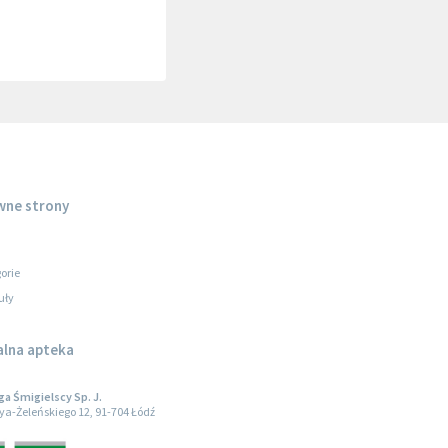
wne strony
orie
uły
alna apteka
 Śmigielscy Sp. J.
oya-Żeleńskiego 12, 91-704 Łódź