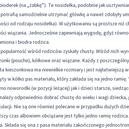
bioderek (na „żabkę”). Te nosidełka, podobnie jak usztywni
re potrafią samodzielnie utrzymać główkę a nawet zdobyły um
ności od rodzaju nosidełka). W użytkowaniu są prostsze niż c
ci wiązania. Jednocześnie zapewniają wygodę, gdyż równom
amiona i biodra rodzica.
popularność wśród rodziców zyskały chusty. Wśród nich wyróż
zonki (pouche), kółkowe oraz wiązane. Każdy z poszczególn
sta kieszonkowa ma niewielkie rozmiary i jest najłatwiejszą 
zyty w kółko pas materiału, który zakłada się na jedno ramię.
 noworodki (w pozycji leżącej) jak i dzieci starsze, siedząc
należy odpowiednio dobrać chustę do wieku i wagi dziecka, 
ulacji. Nie są one również polecane w przypadku dużych dzie
ższy czas albowiem obciążane jest tylko jedno ramię rodzic
wa. Składa się ona z pasa materiału zakończonego jednostr