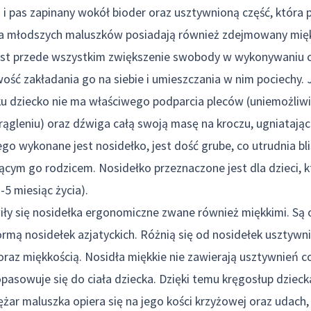
 i pas zapinany wokół bioder oraz usztywnioną część, która 
la młodszych maluszków posiadają również zdejmowany mię
jest przede wszystkim zwiększenie swobody w wykonywaniu 
wość zakładania go na siebie i umieszczania w nim pociechy.
u dziecko nie ma właściwego podparcia pleców (uniemożliwi
ągleniu) oraz dźwiga całą swoją masę na kroczu, ugniatając
rego wykonane jest nosidełko, jest dość grube, co utrudnia b
cym go rodzicem. Nosidełko przeznaczone jest dla dzieci, 
-5 miesiąc życia).
iły się nosidełka ergonomiczne zwane również miękkimi. Są 
mą nosidełek azjatyckich. Różnią się od nosidełek usztywn
raz miękkością. Nosidła miękkie nie zawierają usztywnień co
pasowuje się do ciała dziecka. Dzięki temu kręgosłup dziec
iężar maluszka opiera się na jego kości krzyżowej oraz udach