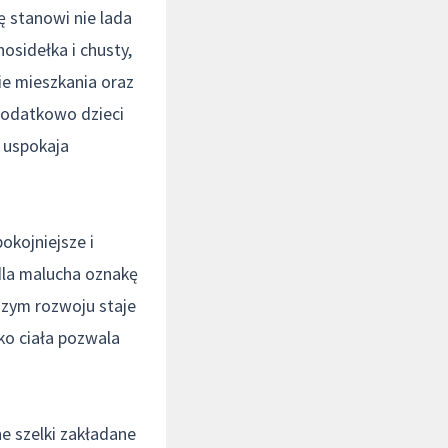
 stanowi nie lada
sidełka i chusty,
ie mieszkania oraz
Dodatkowo dzieci
i uspokaja
okojniejsze i
dla malucha oznakę
szym rozwoju staje
sko ciała pozwala
e szelki zakładane