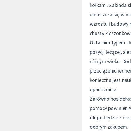
kółkami. Zakłada s
umieszcza się w ni
wzrostu i budowy n
chusty kieszonkowe
Ostatnim typem chu
pozycji leżącej, si
różnym wieku. Dod
przeciążeniu jedne
konieczna jest nau
opanowania.
Zarówno nosidełka j
pomocy powinien wz
długo będzie z nie
dobrym zakupem.