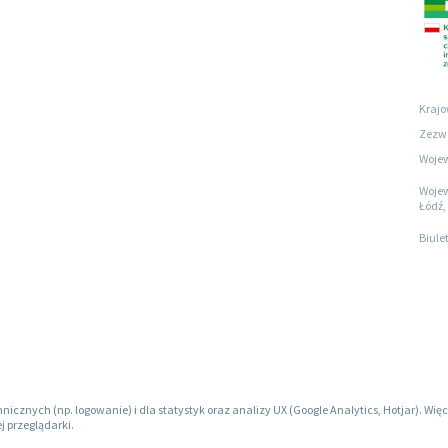
Krajo
Zezwo
Wojew
Wojew
Łódź, 
Biule
hnicznych (np. logowanie) i dla statystyk oraz analizy UX (Google Analytics, Hotjar). W
j przeglądarki.