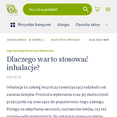
Wyszukaj
produkt
Wszystkie kategorie
Alergia
Choroby skóry
Ciąża 
APTEKA OMEGA - W STRONĘ ZDROWIA
›
WSZYSTKIE ARTYKUŁY
›
DLACZEGO WARTO ST
mgr farmacji Katarzyna Giblewska
Dlaczego warto stosować
inhalacje?
2023-02-15
Inhalacja to zabieg leczniczy towarzyszący ludzkości od
zarania dziejów. Prostota wykonania oraz jej skuteczność
przyczyniły się znacząco do popularności tego zabiegu.
Polega na wdychaniu aerozoli, roztworów leków, czy też
oparów wód mineralnych. Do inhalacji używa się leków,