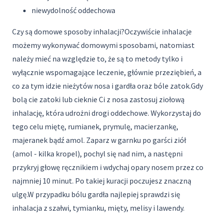
niewydolność oddechowa
Czy są domowe sposoby inhalacji?Oczywiście inhalacje
możemy wykonywać domowymi sposobami, natomiast
należy mieć na względzie to, że są to metody tylko i
wyłącznie wspomagające leczenie, głównie przeziębień, a
co za tym idzie nieżytów nosa i gardła oraz bóle zatok.Gdy
bolą cie zatoki lub cieknie Ci z nosa zastosuj ziołową
inhalację, która udrożni drogi oddechowe. Wykorzystaj do
tego celu miętę, rumianek, prymulę, macierzankę,
majeranek bądź amol. Zaparz w garnku po garści ziół
(amol - kilka kropel), pochyl się nad nim, a następni
przykryj głowę ręcznikiem i wdychaj opary nosem przez co
najmniej 10 minut. Po takiej kuracji poczujesz znaczną
ulgę.W przypadku bólu gardła najlepiej sprawdzi się
inhalacja z szałwi, tymianku, mięty, melisy i lawendy.