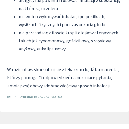
alergicy nie powinni stosować inhalacji z substancji,
na które są uczuleni
nie wolno wykonywać inhalacji po posiłkach,
wysiłkach fizycznych i podczas uczucia głodu
nie przesadzać z ilością kropli olejków eterycznych
takich jak cynamonowy, goździkowy, szałwiowy,
anyżowy, eukaliptusowy.
W razie obaw skonsultuj się z lekarzem bądź farmaceutą,
którzy pomogą Ci odpowiedzieć na nurtujące pytania,
zmniejszyć obawy i dobrać właściwy sposób inhalacji.
ostatnia zmiana: 15.02.2023 00:00:00