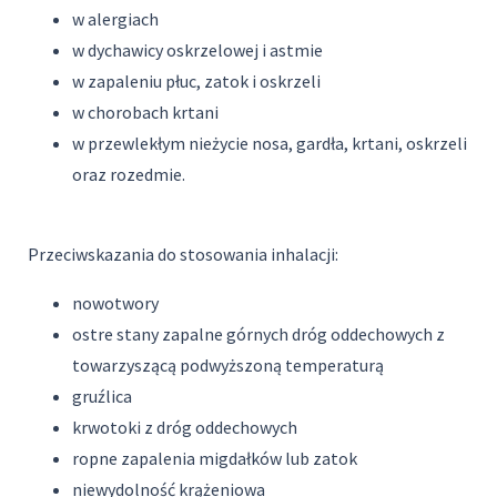
w alergiach
w dychawicy oskrzelowej i astmie
w zapaleniu płuc, zatok i oskrzeli
w chorobach krtani
w przewlekłym nieżycie nosa, gardła, krtani, oskrzeli
oraz rozedmie.
Przeciwskazania do stosowania inhalacji:
nowotwory
ostre stany zapalne górnych dróg oddechowych z
towarzyszącą podwyższoną temperaturą
gruźlica
krwotoki z dróg oddechowych
ropne zapalenia migdałków lub zatok
niewydolność krążeniowa