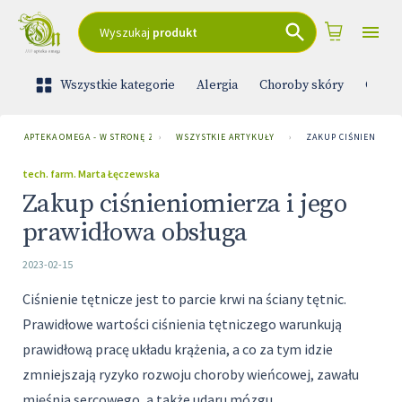
Wyszukaj
produkt
Wszystkie kategorie
Alergia
Choroby skóry
Ciąża 
APTEKA OMEGA - W STRONĘ ZDROWIA
›
WSZYSTKIE ARTYKUŁY
›
ZAKUP CIŚNIENIOMI
tech. farm. Marta Łęczewska
Zakup ciśnieniomierza i jego
prawidłowa obsługa
2023-02-15
Ciśnienie tętnicze jest to parcie krwi na ściany tętnic.
Prawidłowe wartości ciśnienia tętniczego warunkują
prawidłową pracę układu krążenia, a co za tym idzie
zmniejszają ryzyko rozwoju choroby wieńcowej, zawału
mięśnia sercowego, a także udaru mózgu.