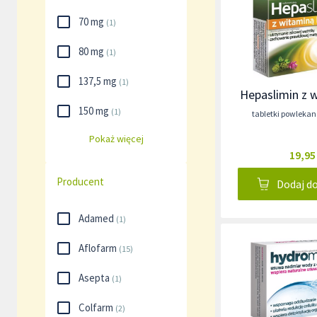
70 mg
(
1
)
80 mg
(
1
)
137,5 mg
(
1
)
Hepaslimin z 
150 mg
(
1
)
tabletki powlekan
Pokaż więcej
19,95
Producent
Dodaj d
Adamed
(
1
)
Aflofarm
(
15
)
Asepta
(
1
)
Colfarm
(
2
)