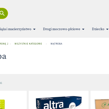
iąża i macierzyństwo
Drogi moczowo-płciowe
Dziecko
TRONĘ ZDROWIA
›
WSZYSTKIE KATEGORIE
›
WĄTROBA
ba
46