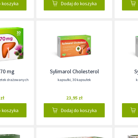
o koszyka
Dodaj do koszyka
 70 mg
Sylimarol Cholesterol
S
letek drażowanych
kapsułki
,
30 kapsułek
k
 zł
23,95 zł
o koszyka
Dodaj do koszyka