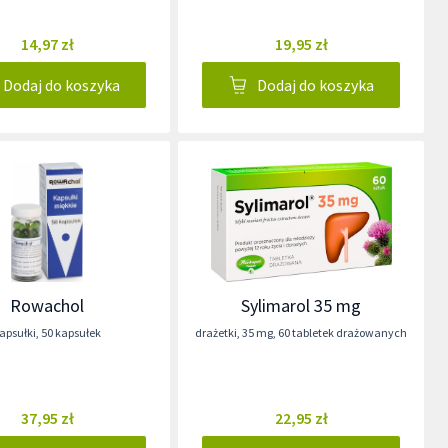
14,97 zł
19,95 zł
Dodaj do koszyka
Dodaj do koszyka
Rowachol
Sylimarol 35 mg
apsułki
,
50 kapsułek
drażetki
,
35 mg
,
60 tabletek drażowanych
37,95 zł
22,95 zł