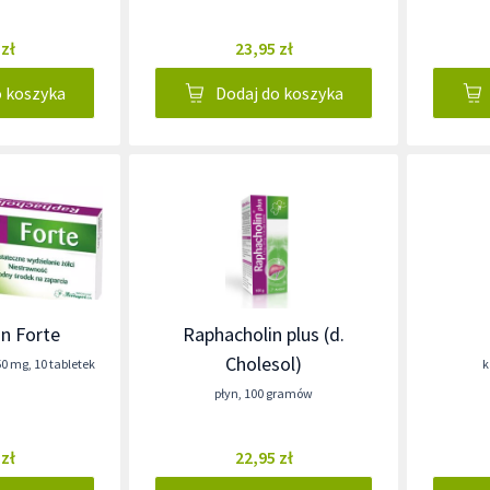
 zł
23,95 zł
o koszyka
Dodaj do koszyka
n Forte
Raphacholin plus (d.
Cholesol)
50 mg
,
10 tabletek
k
płyn
,
100 gramów
 zł
22,95 zł