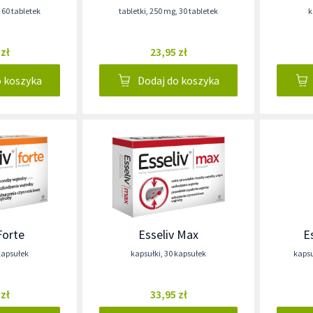
,
60 tabletek
tabletki
,
250 mg
,
30 tabletek
k
 zł
23,95 zł
o koszyka
Dodaj do koszyka
Forte
Esseliv Max
E
kapsułek
kapsułki
,
30 kapsułek
kapsu
 zł
33,95 zł