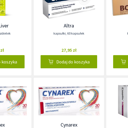
Liver
Altra
tabletek
kapsułki
,
60 kapsułek
 zł
27,95 zł
o koszyka
Dodaj do koszyka
ex
Cynarex