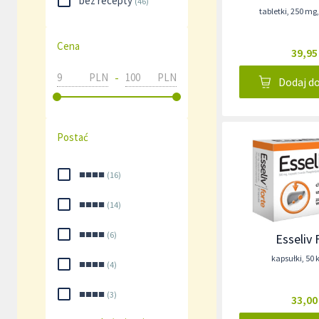
bez recepty
(
46
)
tabletki
,
250 mg
Cena
39,95
-
PLN
PLN
Dodaj d
Postać
■■■■
(
16
)
■■■■
(
14
)
■■■■
(
6
)
Esseliv 
kapsułki
,
50 
■■■■
(
4
)
■■■■
(
3
)
33,00