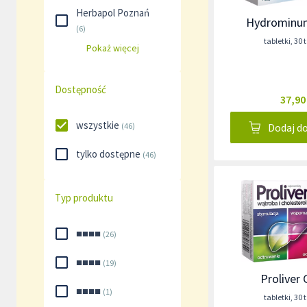
Herbapol Poznań
Hydrominu
(
6
)
tabletki
,
30 
Pokaż więcej
Dostępność
37,90
wszystkie
(
46
)
Dodaj d
tylko dostępne
(
46
)
Typ produktu
■■■■
(
26
)
■■■■
(
19
)
Proliver 
■■■■
(
1
)
tabletki
,
30 