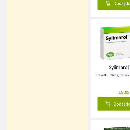
Dodaj d
Sylimarol
drażetki
,
70 mg
,
30 tab
18,95
Dodaj d