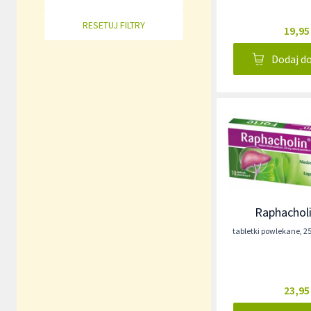
RESETUJ FILTRY
19,95
Dodaj d
Raphacholi
tabletki powlekane
,
2
23,95