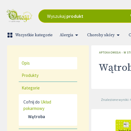
Wyszukaj
produkt
Wszystkie kategorie
Alergia
Choroby skóry
C
APTEKA OMEGA - W S
Opis
Wątro
Produkty
Kategorie
Znalezione wyniki: 
Cofnij do
Układ
pokarmowy
Wątroba