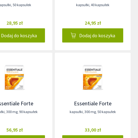
apsułki
,
50 kapsułek
kapsułki
,
40 kapsułek
28,95 zł
24,95 zł
Dodaj do koszyka
Dodaj do koszyka
ssentiale Forte
Essentiale Forte
łki
,
300 mg
,
90 kapsułek
kapsułki
,
300 mg
,
50 kapsułek
56,95 zł
33,00 zł