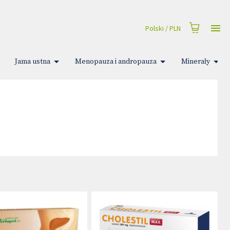
Polski
/
PLN
Jama ustna
Menopauza i andropauza
Minerały