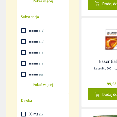
Pokaż więcej
Dodaj d
Substancja
■■■■
(
17
)
■■■■
(
12
)
■■■■
(
7
)
Essentia
■■■■
(
7
)
kapsułki
,
600 mg
■■■■
(
6
)
99,95
Pokaż więcej
Dodaj d
Dawka
35 mg
(
1
)