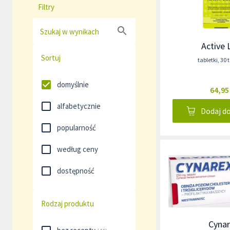
Filtry
Szukaj w wynikach
Active 
Sortuj
tabletki
,
30 
domyślnie
64,95
alfabetycznie
Dodaj d
popularność
według ceny
dostępność
Rodzaj produktu
Cynar