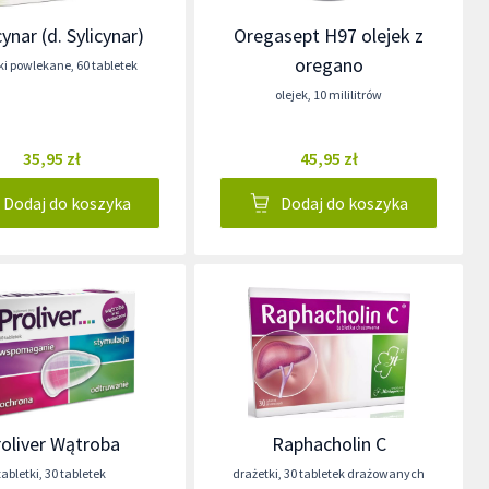
ynar (d. Sylicynar)
Oregasept H97 olejek z
oregano
tki powlekane
,
60 tabletek
olejek
,
10 mililitrów
35,95 zł
45,95 zł
Dodaj do koszyka
Dodaj do koszyka
oliver Wątroba
Raphacholin C
tabletki
,
30 tabletek
drażetki
,
30 tabletek drażowanych