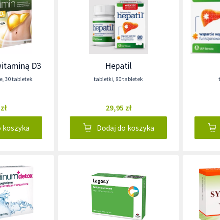
witaminą D3
Hepatil
e
,
30 tabletek
tabletki
,
80 tabletek
 zł
29,95 zł
o koszyka
Dodaj do koszyka