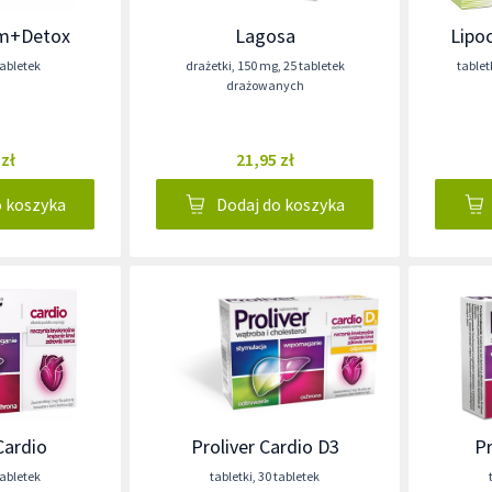
m+Detox
Lagosa
Lipoc
tabletek
drażetki
,
150 mg
,
25 tabletek
table
drażowanych
 zł
21,95 zł
o koszyka
Dodaj do koszyka
Cardio
Proliver Cardio D3
Pr
tabletek
tabletki
,
30 tabletek