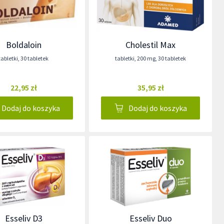
Boldaloin
Cholestil Max
tabletki
,
30 tabletek
tabletki
,
200 mg
,
30 tabletek
22,95 zł
35,95 zł
Dodaj do koszyka
Dodaj do koszyka
Esseliv D3
Esseliv Duo