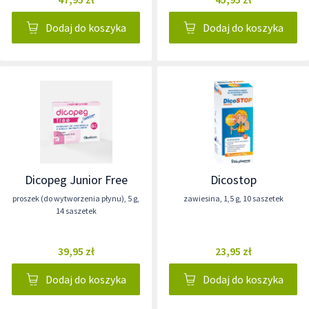
Dodaj do koszyka
Dodaj do koszyka
Dicopeg Junior Free
Dicostop
proszek (do wytworzenia płynu)
,
5 g
,
zawiesina
,
1,5 g
,
10 saszetek
14 saszetek
39,95 zł
23,95 zł
Dodaj do koszyka
Dodaj do koszyka