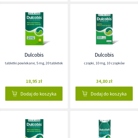
Dulcobis
Dulcobis
tabletki powlekane
,
5 mg
,
20 tabletek
czopki
,
10 mg
,
10 czopków
18,95 zł
34,80 zł
Dodaj do koszyka
Dodaj do koszyka