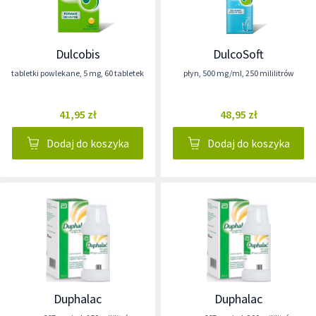
Dulcobis
DulcoSoft
tabletki powlekane
,
5 mg
,
60 tabletek
płyn
,
500 mg/ml
,
250 mililitrów
41,95 zł
48,95 zł
Dodaj do koszyka
Dodaj do koszyka
Duphalac
Duphalac