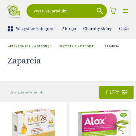
Wyszukaj
produkt
Wszystkie kategorie
Alergia
Choroby skóry
Ciąża i 
APTEKA OMEGA - W STRONĘ ZDROWIA
›
WSZYSTKIE KATEGORIE
›
ZAPARCIA
Zaparcia
FILTRY
Znalezione wyniki: 41