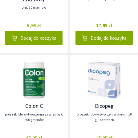
olej
,
30 gramów
5,95 zł
17,95 zł
Dodaj do koszyka
Dodaj do koszyka
Colon C
Dicopeg
proszek (do wytworzenia zawiesiny)
,
proszek (do wytworzenia płynu)
,
10
200 gramów
g
,
14 torebek
47,95 zł
45,95 zł