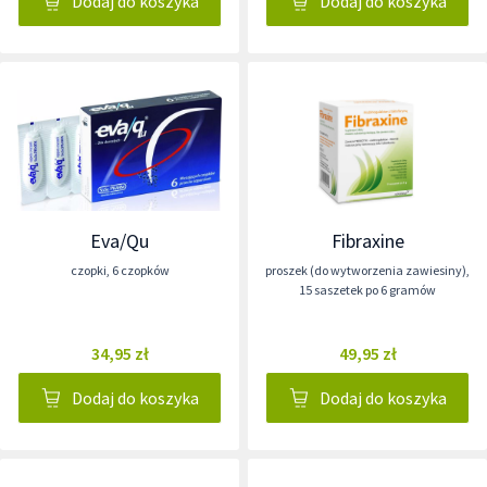
Dodaj do koszyka
Dodaj do koszyka
Eva/Qu
Fibraxine
czopki
,
6 czopków
proszek (do wytworzenia zawiesiny)
,
15 saszetek po 6 gramów
34,95 zł
49,95 zł
Dodaj do koszyka
Dodaj do koszyka