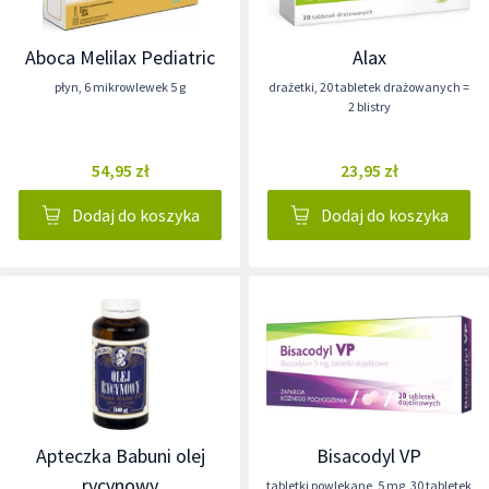
Aboca Melilax Pediatric
Alax
płyn
,
6 mikrowlewek 5 g
drażetki
,
20 tabletek drażowanych =
2 blistry
54,95 zł
23,95 zł
Dodaj do koszyka
Dodaj do koszyka
Apteczka Babuni olej
Bisacodyl VP
rycynowy
tabletki powlekane
,
5 mg
,
30 tabletek