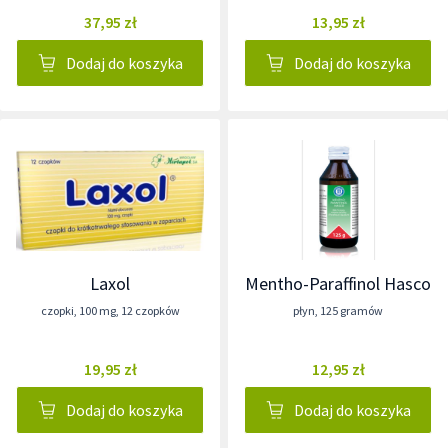
37,95 zł
13,95 zł
Dodaj do koszyka
Dodaj do koszyka
Laxol
Mentho-Paraffinol Hasco
czopki
,
100 mg
,
12 czopków
płyn
,
125 gramów
19,95 zł
12,95 zł
Dodaj do koszyka
Dodaj do koszyka