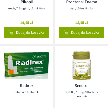
Pikopil
Proctanal Enema
krople
,
7,5 mg/ml
,
15 mililitrów
płyn
,
120 mililitrów
19,95 zł
18,95 zł
Dodaj do koszyka
Dodaj do koszyka
Radirex
Senefol
tabletki
,
10 tabletek
tabletki
,
7,5 mg
,
60 tabletek
pojemnik