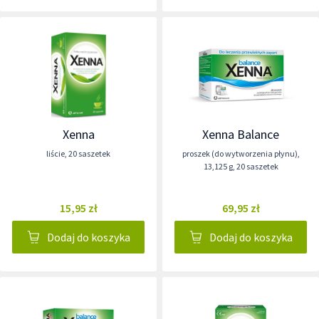
Xenna
Xenna Balance
liście
,
20 saszetek
proszek (do wytworzenia płynu)
,
13,125 g
,
20 saszetek
15,95 zł
69,95 zł
Dodaj do koszyka
Dodaj do koszyka