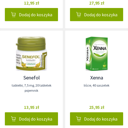
12,95 zł
27,95 zł
Dodaj do koszyka
Dodaj do koszyka
Senefol
Xenna
tabletki
,
7,5 mg
,
20 tabletek
liście
,
40 saszetek
pojemnik
13,95 zł
25,95 zł
Dodaj do koszyka
Dodaj do koszyka