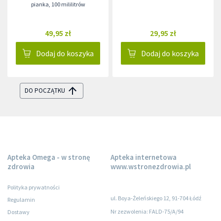
pianka
,
100 mililitrów
49,95 zł
29,95 zł
Dodaj do koszyka
Dodaj do koszyka
DO POCZĄTKU
Apteka Omega - w stronę
Apteka internetowa
zdrowia
www.wstronezdrowia.pl
Polityka prywatności
ul. Boya-Żeleńskiego 12, 91-704 Łódź
Regulamin
Nr zezwolenia: FALD-75/A/94
Dostawy