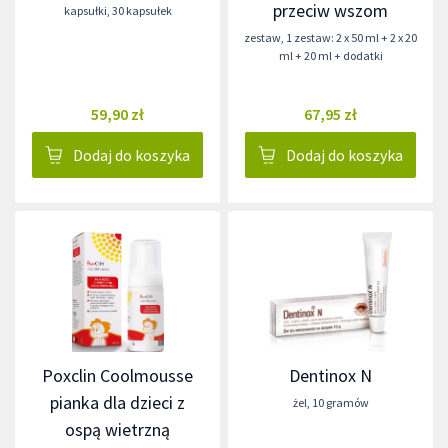
przeciw wszom
kapsułki
,
30 kapsułek
zestaw
,
1 zestaw: 2 x 50 ml + 2 x 20
ml + 20 ml + dodatki
59,90 zł
67,95 zł
Dodaj do koszyka
Dodaj do koszyka
Poxclin Coolmousse
Dentinox N
pianka dla dzieci z
żel
,
10 gramów
ospą wietrzną