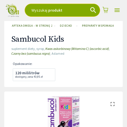
Wyszukaj
produkt
APTEKA OMEGA - W STRONĘ ZDROWIA
›
DZIECKO
›
PREPARATY WSPOMAGAJĄCE
›
Sambucol Kids
suplement diety
,
syrop
,
Kwas askorbinowy (Witamina C) (ascorbic acid)
,
Czarny bez (sambucus nigra)
,
Adamed
Opakowanie
:
120 mililitrów
dostępny
,
cena
43,95 zł