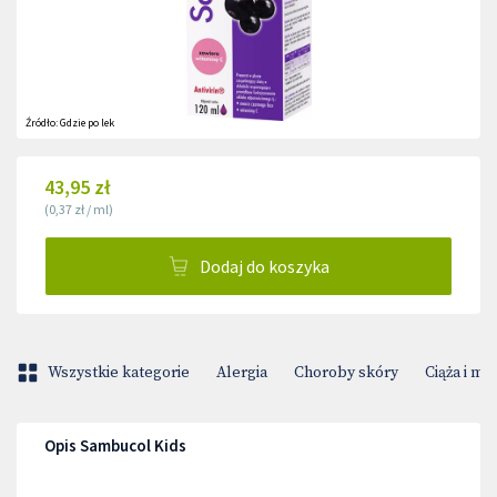
Źródło:
Gdzie po lek
43,95 zł
(
0,37 zł
/
ml
)
Dodaj do koszyka
Wszystkie kategorie
Alergia
Choroby skóry
Ciąża i m
Opis Sambucol Kids