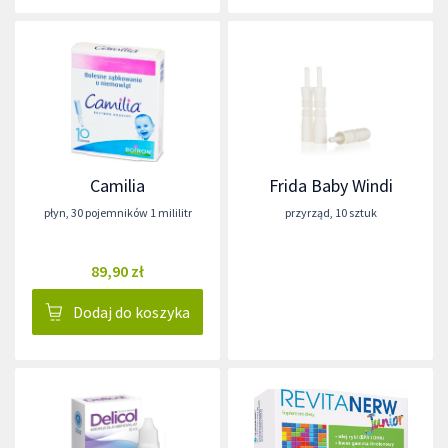
Camilia
Frida Baby Windi
płyn
,
30 pojemników 1 mililitr
przyrząd
,
10 sztuk
89,90 zł
Dodaj do koszyka