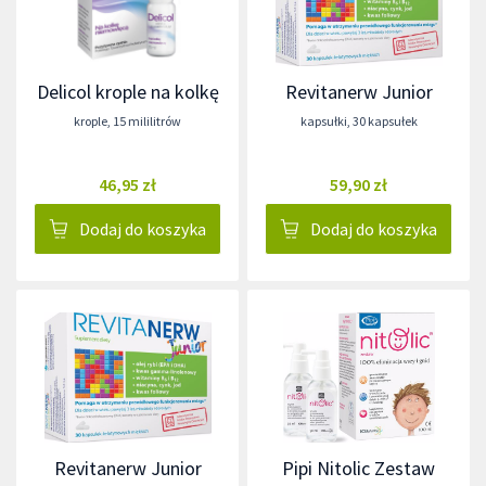
Delicol krople na kolkę
Revitanerw Junior
krople
,
15 mililitrów
kapsułki
,
30 kapsułek
46,95 zł
59,90 zł
Dodaj do koszyka
Dodaj do koszyka
Revitanerw Junior
Pipi Nitolic Zestaw