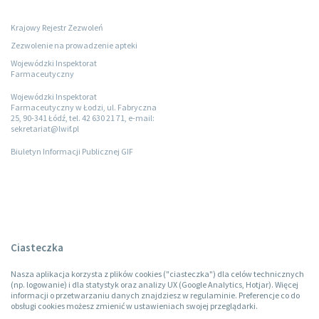
Krajowy Rejestr Zezwoleń
Zezwolenie na prowadzenie apteki
Wojewódzki Inspektorat
Farmaceutyczny
Wojewódzki Inspektorat
Farmaceutyczny w Łodzi, ul. Fabryczna
25, 90-341 Łódź, tel. 42 630 21 71, e-mail:
sekretariat@lwif.pl
Biuletyn Informacji Publicznej GIF
Ciasteczka
Nasza aplikacja korzysta z plików cookies ("ciasteczka") dla celów technicznych
(np. logowanie) i dla statystyk oraz analizy UX (Google Analytics, Hotjar). Więcej
informacji o przetwarzaniu danych znajdziesz w regulaminie. Preferencje co do
obsługi cookies możesz zmienić w ustawieniach swojej przeglądarki.