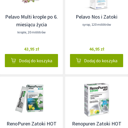
Pelavo Multi krople po 6.
Pelavo Nos i Zatoki
miesiącu życia
syrop
,
120 mililitrów
krople
,
20 mililitrów
43,95 zł
46,95 zł
Dodaj do koszyka
Dodaj do koszyka
RenoPuren Zatoki HOT
Renopuren Zatoki HOT