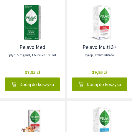
Pelavo Med
Pelavo Multi 3+
płyn
,
5 mg/ml
,
1 butelka 100 ml
syrop
,
120 mililitrów
37,95 zł
39,95 zł
Dodaj do koszyka
Dodaj do koszyka