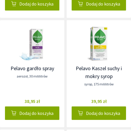
Dodaj do koszyka
Dodaj do koszyka
Pelavo gardło spray
Pelavo Kaszel suchy i
mokry syrop
aerozol
,
30 mililitrów
syrop
,
175 mililitrów
38,95 zł
39,95 zł
Dodaj do koszyka
Dodaj do koszyka