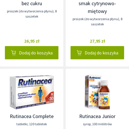
bez cukru
smak cytrynowo-
miętowy
proszek (do wytworzenia płynu)
,
8
saszetek
proszek (do wytworzenia płynu)
,
8
saszetek
26,95 zł
27,95 zł
Dodaj do koszyka
Dodaj do koszyka
Rutinacea Complete
Rutinacea Junior
tabletki
,
120 tabletek
syrop
,
100 mililitrów