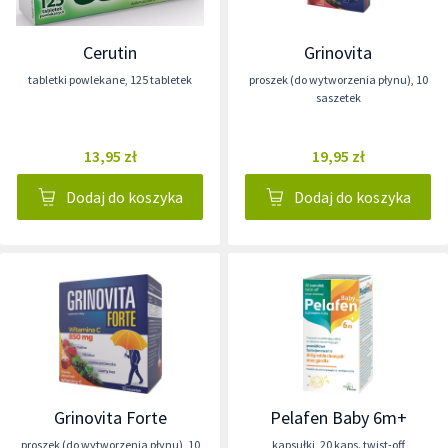
Cerutin
Grinovita
tabletki powlekane
,
125 tabletek
proszek (do wytworzenia płynu)
,
10
saszetek
13,95 zł
19,95 zł
Dodaj do koszyka
Dodaj do koszyka
Grinovita Forte
Pelafen Baby 6m+
proszek (do wytworzenia płynu)
,
10
kapsułki
,
20 kaps. twist-off