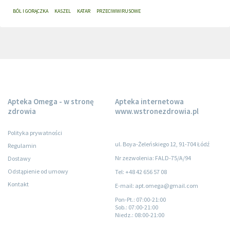
BÓL I GORĄCZKA
KASZEL
KATAR
PRZECIWWIRUSOWE
Apteka Omega - w stronę
Apteka internetowa
zdrowia
www.wstronezdrowia.pl
Polityka prywatności
ul. Boya-Żeleńskiego 12, 91-704 Łódź
Regulamin
Nr zezwolenia: FALD-75/A/94
Dostawy
Odstąpienie od umowy
Tel: +48 42 656 57 08
Kontakt
E-mail: apt.omega@gmail.com
Pon-Pt.
: 07:00-21:00
Sob.
: 07:00-21:00
Niedz.
: 08:00-21:00