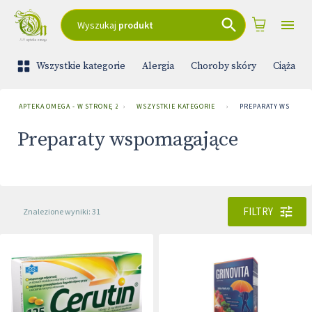
Wyszukaj
produkt
Wszystkie kategorie
Alergia
Choroby skóry
Ciąża i 
APTEKA OMEGA - W STRONĘ ZDROWIA
›
WSZYSTKIE KATEGORIE
›
PREPARATY WSPOMA
Preparaty wspomagające
FILTRY
Znalezione wyniki: 31