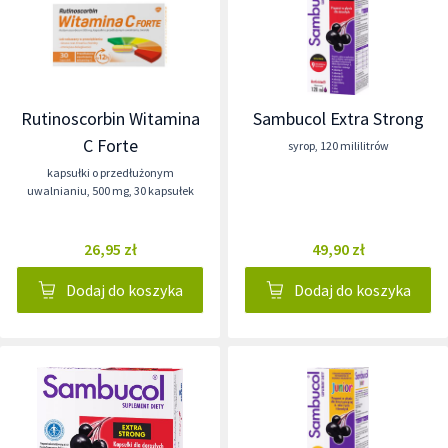
Rutinoscorbin Witamina
Sambucol Extra Strong
C Forte
syrop
,
120 mililitrów
kapsułki o przedłużonym
uwalnianiu
,
500 mg
,
30 kapsułek
26,95 zł
49,90 zł
Dodaj do koszyka
Dodaj do koszyka