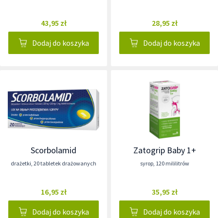
43,95 zł
28,95 zł
Dodaj do koszyka
Dodaj do koszyka
Scorbolamid
Zatogrip Baby 1+
drażetki
,
20 tabletek drażowanych
syrop
,
120 mililitrów
16,95 zł
35,95 zł
Dodaj do koszyka
Dodaj do koszyka