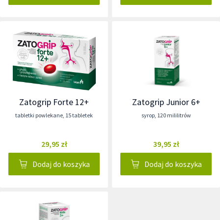
Zatogrip Forte 12+
Zatogrip Junior 6+
tabletki powlekane
,
15 tabletek
syrop
,
120 mililitrów
29,95 zł
39,95 zł
Dodaj do koszyka
Dodaj do koszyka