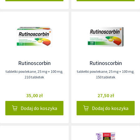
Rutinoscorbin
Rutinoscorbin
tabletki powlekane
,
25 mg + 100 mg
,
tabletki powlekane
,
25 mg + 100 mg
,
210 tabletek
150 tabletek
35,00 zł
27,50 zł
Dodaj do koszyka
Dodaj do koszyka