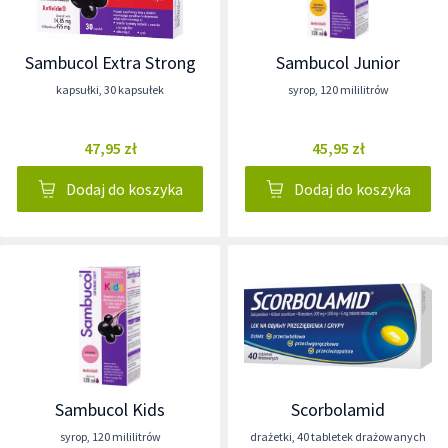
Sambucol Extra Strong
Sambucol Junior
kapsułki
,
30 kapsułek
syrop
,
120 mililitrów
47,95 zł
45,95 zł
Dodaj do koszyka
Dodaj do koszyka
Sambucol Kids
Scorbolamid
syrop
,
120 mililitrów
drażetki
,
40 tabletek drażowanych