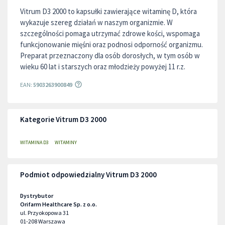
Vitrum D3 2000 to kapsułki zawierające witaminę D, która
wykazuje szereg działań w naszym organizmie. W
szczególności pomaga utrzymać zdrowe kości, wspomaga
funkcjonowanie mięśni oraz podnosi odporność organizmu.
Preparat przeznaczony dla osób dorosłych, w tym osób w
wieku 60 lat i starszych oraz młodzieży powyżej 11 r.z.
EAN:
5903263900849
Kategorie Vitrum D3 2000
WITAMINA D3
WITAMINY
Podmiot odpowiedzialny Vitrum D3 2000
Dystrybutor
Orifarm Healthcare Sp. z o.o.
ul. Przyokopowa 31
01-208
Warszawa