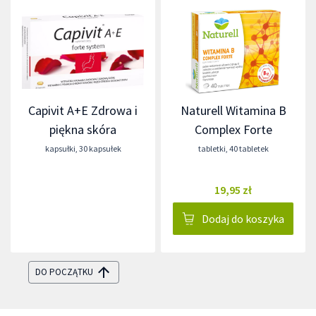
Capivit A+E Zdrowa i
Naturell Witamina B
piękna skóra
Complex Forte
kapsułki
,
30 kapsułek
tabletki
,
40 tabletek
19,95 zł
Dodaj do koszyka
DO POCZĄTKU