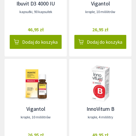
Ibuvit D3 4000 IU
Vigantol
kapsułki
,
90 kapsułek
krople
,
10 mililitrów
46,95 zł
26,95 zł
Dodaj do koszyka
Dodaj do koszyka
Vigantol
InnoVitum B
krople
,
10 mililitrów
krople
,
4 mililitry
26,95 zł
49,95 zł