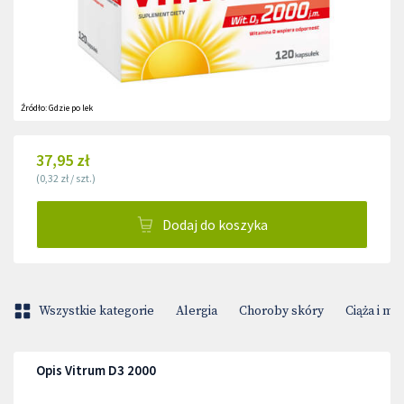
Źródło:
Gdzie po lek
37,95 zł
(
0,32 zł
/
szt.
)
Dodaj do koszyka
Wszystkie kategorie
Alergia
Choroby skóry
Ciąża i m
Opis Vitrum D3 2000