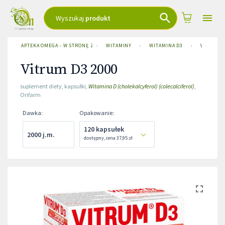
Wyszukaj
produkt
APTEKA OMEGA - W STRONĘ ZDROWIA
›
WITAMINY
›
WITAMINA D3
›
VITRUM D
Vitrum D3 2000
suplement diety
,
kapsułki
,
Witamina D (cholekalcyferol) (colecalciferol)
,
Orifarm
Dawka
:
Opakowanie
:
120 kapsułek
2000 j.m.
dostępny
,
cena
37,95 zł