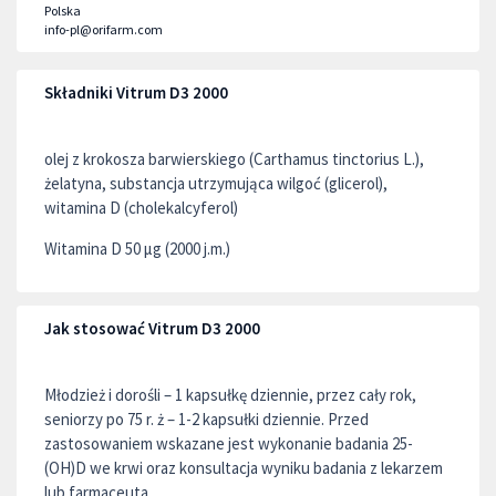
Polska
info-pl@orifarm.com
Składniki Vitrum D3 2000
olej z krokosza barwierskiego (Carthamus tinctorius L.),
żelatyna, substancja utrzymująca wilgoć (glicerol),
witamina D (cholekalcyferol)
Witamina D 50 μg (2000 j.m.)
Jak stosować Vitrum D3 2000
Młodzież i dorośli – 1 kapsułkę dziennie, przez cały rok,
seniorzy po 75 r. ż – 1-2 kapsułki dziennie. Przed
zastosowaniem wskazane jest wykonanie badania 25-
(OH)D we krwi oraz konsultacja wyniku badania z lekarzem
lub farmaceuta.