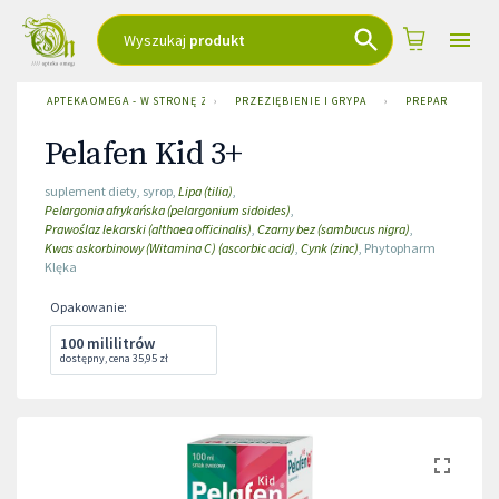
Wyszukaj
produkt
APTEKA OMEGA - W STRONĘ ZDROWIA
›
PRZEZIĘBIENIE I GRYPA
›
PREPARATY WSP
Pelafen Kid 3+
suplement diety
,
syrop
,
Lipa (tilia)
,
Pelargonia afrykańska (pelargonium sidoides)
,
Prawoślaz lekarski (althaea officinalis)
,
Czarny bez (sambucus nigra)
,
Kwas askorbinowy (Witamina C) (ascorbic acid)
,
Cynk (zinc)
,
Phytopharm
Klęka
Opakowanie
:
100 mililitrów
dostępny
,
cena
35,95 zł