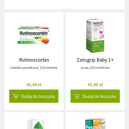
Rutinoscorbin
Zatogrip Baby 1+
tabletki powlekane
,
210 tabletek
syrop
,
120 mililitrów
35,00 zł
35,95 zł
Dodaj do koszyka
Dodaj do koszyka