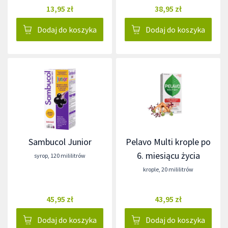
13,95 zł
38,95 zł
Dodaj do koszyka
Dodaj do koszyka
Sambucol Junior
Pelavo Multi krople po
6. miesiącu życia
syrop
,
120 mililitrów
krople
,
20 mililitrów
45,95 zł
43,95 zł
Dodaj do koszyka
Dodaj do koszyka