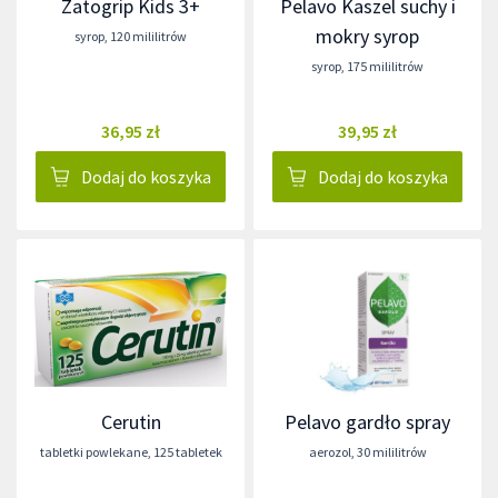
Zatogrip Kids 3+
Pelavo Kaszel suchy i
mokry syrop
syrop
,
120 mililitrów
syrop
,
175 mililitrów
36,95 zł
39,95 zł
Dodaj do koszyka
Dodaj do koszyka
Cerutin
Pelavo gardło spray
tabletki powlekane
,
125 tabletek
aerozol
,
30 mililitrów