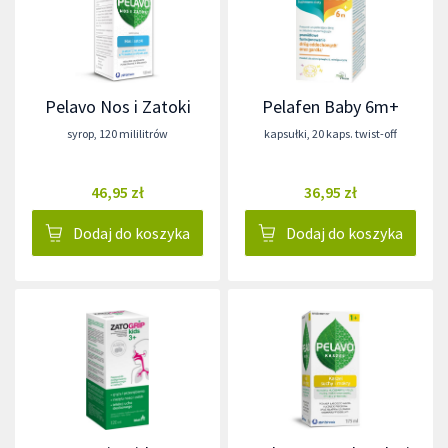
Pelavo Nos i Zatoki
Pelafen Baby 6m+
syrop
,
120 mililitrów
kapsułki
,
20 kaps. twist-off
46,95 zł
36,95 zł
Dodaj do koszyka
Dodaj do koszyka