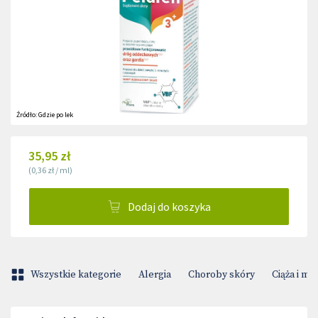
Źródło:
Gdzie po lek
35,95 zł
(
0,36 zł
/
ml
)
Dodaj do koszyka
Wszystkie kategorie
Alergia
Choroby skóry
Ciąża i m