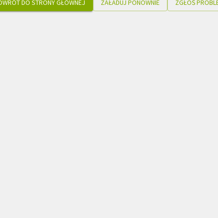
OWRÓT DO STRONY GŁÓWNEJ
ZAŁADUJ PONOWNIE
ZGŁOŚ PROBL