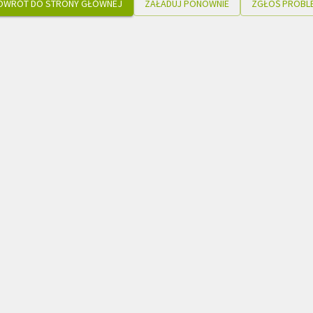
OWRÓT DO STRONY GŁÓWNEJ
ZAŁADUJ PONOWNIE
ZGŁOŚ PROBL