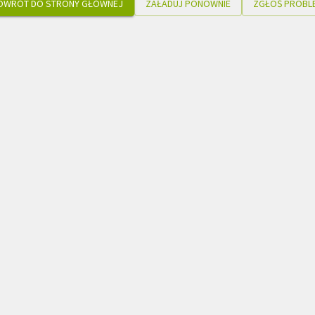
OWRÓT DO STRONY GŁÓWNEJ
ZAŁADUJ PONOWNIE
ZGŁOŚ PROBL