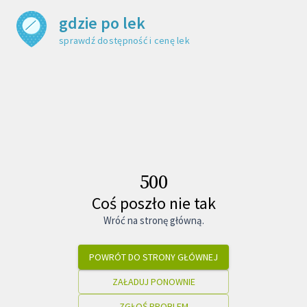
gdzie po lek
sprawdź dostępność i cenę leku
500
Coś poszło nie tak
Wróć na stronę główną.
POWRÓT DO STRONY GŁÓWNEJ
ZAŁADUJ PONOWNIE
ZGŁOŚ PROBLEM