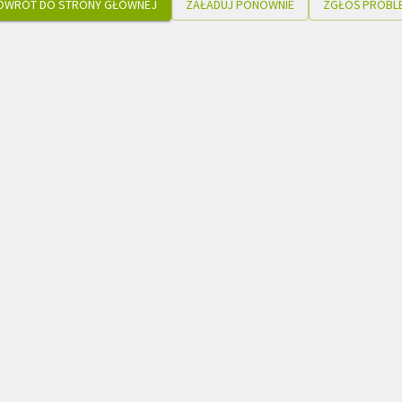
OWRÓT DO STRONY GŁÓWNEJ
ZAŁADUJ PONOWNIE
ZGŁOŚ PROBL