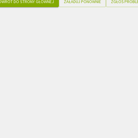
OWRÓT DO STRONY GŁÓWNEJ
ZAŁADUJ PONOWNIE
ZGŁOŚ PROBL