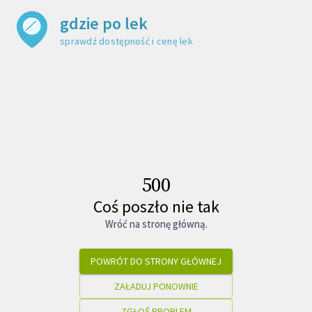
gdzie po lek
sprawdź dostępność i cenę leku
500
Coś poszło nie tak
Wróć na stronę główną.
POWRÓT DO STRONY GŁÓWNEJ
ZAŁADUJ PONOWNIE
ZGŁOŚ PROBLEM