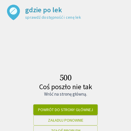
gdzie po lek
sprawdź dostępność i cenę leku
500
Coś poszło nie tak
Wróć na stronę główną.
POWRÓT DO STRONY GŁÓWNEJ
ZAŁADUJ PONOWNIE
ZGŁOŚ PROBLEM