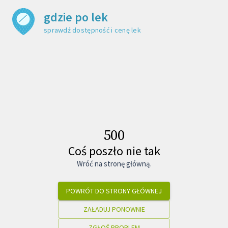
gdzie po lek
sprawdź dostępność i cenę leku
500
Coś poszło nie tak
Wróć na stronę główną.
POWRÓT DO STRONY GŁÓWNEJ
ZAŁADUJ PONOWNIE
ZGŁOŚ PROBLEM